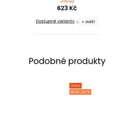
779 Kč
623 Kč
Dostupné varianty
+ další
Sleva
-20 %