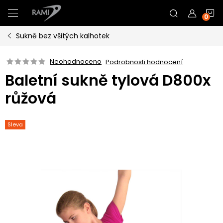
Přejít
N
na
obsah
Sukně bez všitých kalhotek
K
Neohodnoceno
Podrobnosti hodnocení
Baletní sukně tylová D800x
růžová
Sleva