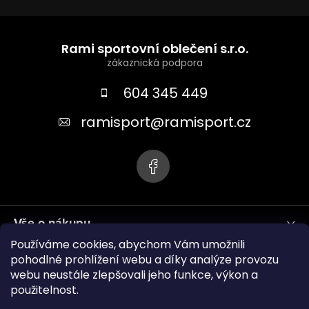
Z
á
Rami sportovní oblečení s.r.o.
p
a
604 345 449
t
ramisport
@
ramisport.cz
í
Vše o nákupu
Používáme cookies, abychom Vám umožnili
Informace pro vás
pohodlné prohlížení webu a díky analýze provozu
webu neustále zlepšovali jeho funkce, výkon a
použitelnost.
ramisport.eu