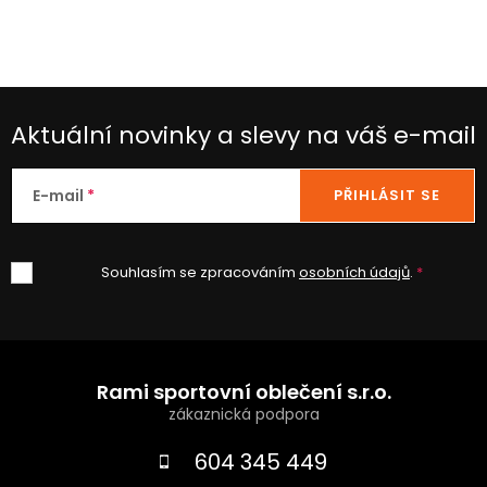
p
i
s
u
Aktuální novinky a slevy na váš e-mail
E-mail
PŘIHLÁSIT SE
Souhlasím se zpracováním
osobních údajů
.
Z
á
Rami sportovní oblečení s.r.o.
p
a
604 345 449