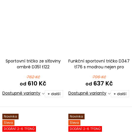
Sportovní tričko ze síťoviny
Funkční sportovní tričko D347
ombré D351 t122
t176 s modrou nejen pro
černotyrkysová
pejskaře
762 Kč
796 Kč
610 Kč
637 Kč
od
od
Dostupné varianty
Dostupné varianty
+ další
+ další
Novinka
Novinka
Sleva
Sleva
DODÁNÍ 2-6 TÝDNŮ
DODÁNÍ 2-6 TÝDNŮ