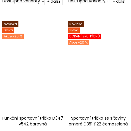
Dostupné varianty
Dostupné varianty
+ další
+ další
Novinka
Novinka
Sleva
Sleva
-20 %
DODÁNÍ 2-6 TÝDNŮ
-20 %
Funkční sportovní tričko D347
Sportovní tričko ze síťoviny
v542 barevná
ombré D351 t122 černozelená