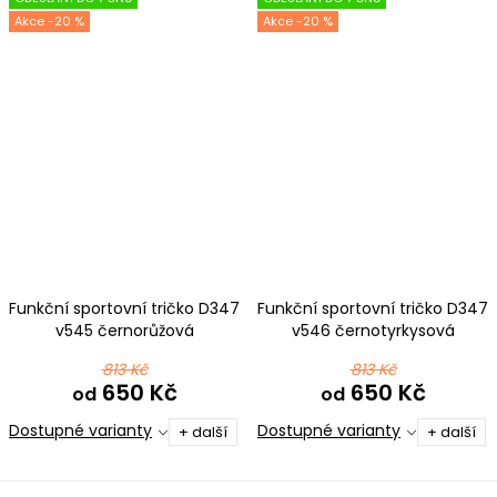
-20 %
-20 %
Funkční sportovní tričko D347
Funkční sportovní tričko D347
v545 černorůžová
v546 černotyrkysová
813 Kč
813 Kč
650 Kč
650 Kč
od
od
Dostupné varianty
Dostupné varianty
+ další
+ další