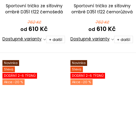
Sportovní tričko ze síťoviny
Sportovní tričko ze síťoviny
ombré D351 t122 černošedá
ombré D351 t122 černorůžová
762 Kč
762 Kč
610 Kč
610 Kč
od
od
Dostupné varianty
Dostupné varianty
+ další
+ další
Novinka
Novinka
Sleva
Sleva
DODÁNÍ 2-6 TÝDNŮ
DODÁNÍ 2-6 TÝDNŮ
-20 %
-20 %