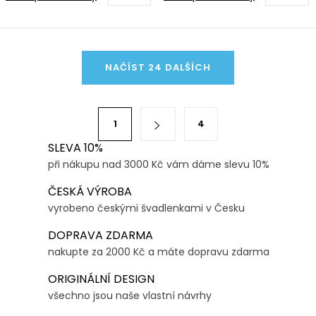
O
NAČÍST 24 DALŠÍCH
v
l
á
S
1
4
d
t
a
SLEVA 10%
r
při nákupu nad 3000 Kč vám dáme slevu 10%
c
á
í
n
ČESKÁ VÝROBA
p
k
vyrobeno českými švadlenkami v Česku
r
o
DOPRAVA ZDARMA
v
v
nakupte za 2000 Kč a máte dopravu zdarma
k
á
y
ORIGINÁLNÍ DESIGN
n
v
všechno jsou naše vlastní návrhy
í
ý