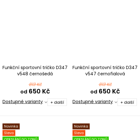
Funkční sportovní tričko D347
Funkční sportovní tričko D347
v548 černošedá
v547 černofialová
813 Kč
813 Kč
650 Kč
650 Kč
od
od
Dostupné varianty
Dostupné varianty
+ další
+ další
Novinka
Novinka
Sleva
Sleva
ODESLÁNÍ DO 7 DNŮ
ODESLÁNÍ DO 7 DNŮ