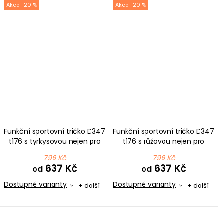
-20 %
-20 %
Funkční sportovní tričko D347
Funkční sportovní tričko D347
t176 s tyrkysovou nejen pro
t176 s růžovou nejen pro
pejskaře
pejskaře
796 Kč
796 Kč
637 Kč
637 Kč
od
od
Dostupné varianty
Dostupné varianty
+ další
+ další