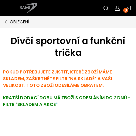
Přejít
N
na
obsah
OBLEČENÍ
K
Dívčí sportovní a funkční
trička
POKUD POTŘEBUJETE ZJISTIT, KTERÉ ZBOŽÍ MÁME
SKLADEM, ZAŠKRTNĚTE FILTR "NA SKLADĚ" A VAŠI
VELIKOST. TOTO ZBOŽÍ ODESÍLÁME OBRATEM.
KRATŠÍ DODACÍ DOBU MÁ ZBOŽÍ S ODESLÁNÍM DO 7 DNŮ -
FILTR "SKLADEM A AKCE
"