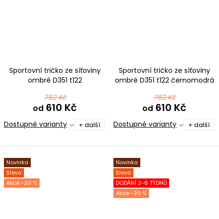
Sportovní tričko ze síťoviny
Sportovní tričko ze síťoviny
ombré D351 t122
ombré D351 t122 černomodrá
černomentolová
762 Kč
762 Kč
610 Kč
610 Kč
od
od
Dostupné varianty
Dostupné varianty
+ další
+ další
Novinka
Novinka
Sleva
Sleva
-20 %
DODÁNÍ 2-6 TÝDNŮ
-20 %