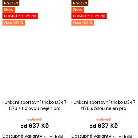
Novinka
Novinka
Sleva
Sleva
DODÁNÍ 2-6 TÝDNŮ
DODÁNÍ 2-6 TÝDNŮ
-20 %
-20 %
Funkční sportovní tričko D347
Funkční sportovní tričko D347
t176 s fialovou nejen pro
t176 s bílou nejen pro
pejskaře
pejskaře
796 Kč
796 Kč
637 Kč
637 Kč
od
od
Dostupné varianty
Dostupné varianty
+ další
+ další