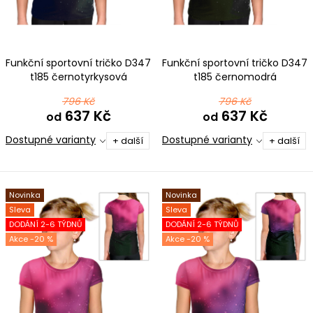
ů
t
ů
Funkční sportovní tričko D347
Funkční sportovní tričko D347
t185 černotyrkysová
t185 černomodrá
796 Kč
796 Kč
637 Kč
637 Kč
od
od
Dostupné varianty
Dostupné varianty
+ další
+ další
Novinka
Novinka
Sleva
Sleva
DODÁNÍ 2-6 TÝDNŮ
DODÁNÍ 2-6 TÝDNŮ
-20 %
-20 %