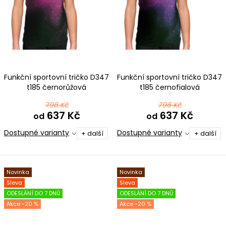
Funkční sportovní tričko D347
Funkční sportovní tričko D347
t185 černorůžová
t185 černofialová
796 Kč
796 Kč
637 Kč
637 Kč
od
od
Dostupné varianty
Dostupné varianty
+ další
+ další
Novinka
Novinka
Sleva
Sleva
ODESLÁNÍ DO 7 DNŮ
ODESLÁNÍ DO 7 DNŮ
-20 %
-20 %