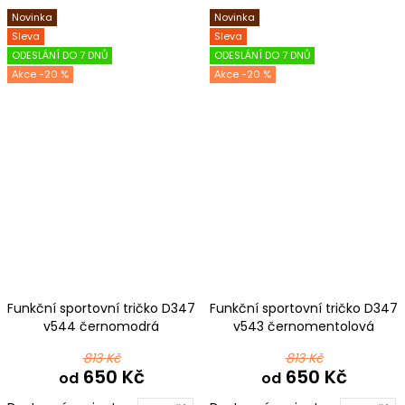
Novinka
Novinka
Sleva
Sleva
ODESLÁNÍ DO 7 DNŮ
ODESLÁNÍ DO 7 DNŮ
-20 %
-20 %
Funkční sportovní tričko D347
Funkční sportovní tričko D347
v544 černomodrá
v543 černomentolová
813 Kč
813 Kč
650 Kč
650 Kč
od
od