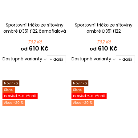
Sportovní tričko ze síťoviny
Sportovní tričko ze síťoviny
ombré D351 t122 černofialová
ombré D351 t122
černočervená
762 Kč
762 Kč
610 Kč
610 Kč
od
od
Dostupné varianty
Dostupné varianty
+ další
+ další
Novinka
Novinka
Sleva
Sleva
DODÁNÍ 2-6 TÝDNŮ
DODÁNÍ 2-6 TÝDNŮ
-20 %
-20 %