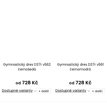
Gymnastický dres D37r v562
Gymnastický dres D37r v561
černošedá
černomodrá
728 Kč
728 Kč
od
od
Dostupné varianty
Dostupné varianty
+ další
+ další