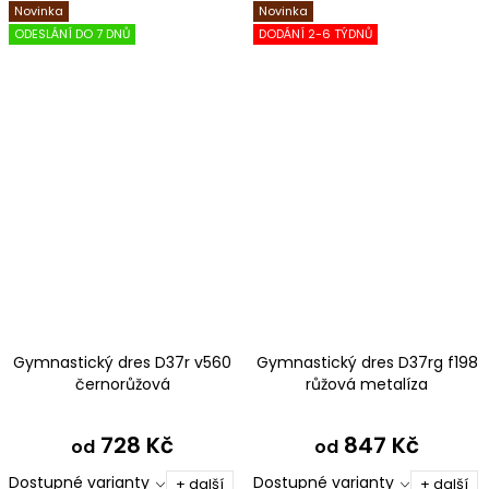
Novinka
Novinka
ODESLÁNÍ DO 7 DNŮ
DODÁNÍ 2-6 TÝDNŮ
Gymnastický dres D37r v560
Gymnastický dres D37rg f198
černorůžová
růžová metalíza
728 Kč
847 Kč
od
od
Dostupné varianty
Dostupné varianty
+ další
+ další