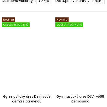
Dostupné varianty
Dostupné varianty
+ další
+ další
Novinka
Novinka
ODESLÁNÍ DO 7 DNŮ
ODESLÁNÍ DO 7 DNŮ
Gymnastický dres D37r v553
Gymnastický dres D37r v566
černá s barevnou
černošedá