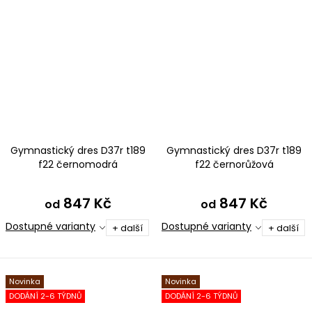
Gymnastický dres D37r t189
Gymnastický dres D37r t189
f22 černomodrá
f22 černorůžová
847 Kč
847 Kč
od
od
Dostupné varianty
Dostupné varianty
+ další
+ další
Novinka
Novinka
DODÁNÍ 2-6 TÝDNŮ
DODÁNÍ 2-6 TÝDNŮ