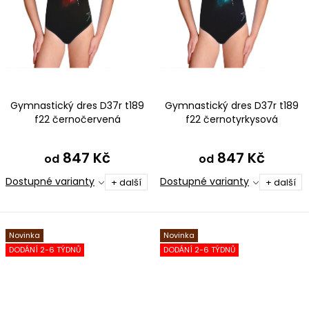
Gymnastický dres D37r t189
Gymnastický dres D37r t189
f22 černočervená
f22 černotyrkysová
847 Kč
847 Kč
od
od
Dostupné varianty
Dostupné varianty
+ další
+ další
Novinka
Novinka
DODÁNÍ 2-6 TÝDNŮ
DODÁNÍ 2-6 TÝDNŮ