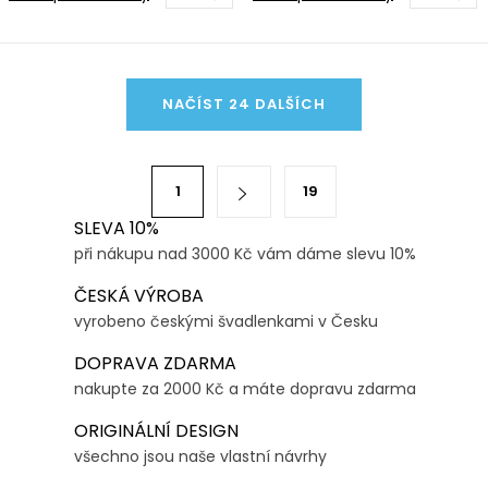
O
NAČÍST 24 DALŠÍCH
v
l
á
S
1
19
d
t
a
SLEVA 10%
r
při nákupu nad 3000 Kč vám dáme slevu 10%
c
á
í
n
ČESKÁ VÝROBA
p
k
vyrobeno českými švadlenkami v Česku
r
o
DOPRAVA ZDARMA
v
v
nakupte za 2000 Kč a máte dopravu zdarma
k
á
y
ORIGINÁLNÍ DESIGN
n
v
všechno jsou naše vlastní návrhy
í
ý