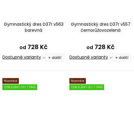
Gymnastický dres D37r v563
Gymnastický dres D37r v557
barevná
černorůžovozelená
728 Kč
728 Kč
od
od
Dostupné varianty
Dostupné varianty
+ další
+ další
Novinka
Novinka
ODESLÁNÍ DO 7 DNŮ
ODESLÁNÍ DO 7 DNŮ