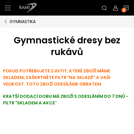
Přejít
N
na
obsah
GYMNASTIKA
K
Gymnastické dresy bez
rukávů
POKUD POTŘEBUJETE ZJISTIT, KTERÉ ZBOŽÍ MÁME
SKLADEM, ZAŠKRTNĚTE FILTR "NA SKLADĚ" A VAŠI
VELIKOST. TOTO ZBOŽÍ ODESÍLÁME OBRATEM.
KRATŠÍ DODACÍ DOBU MÁ ZBOŽÍ S ODESLÁNÍM DO 7 DNŮ -
FILTR "SKLADEM A AKCE
"