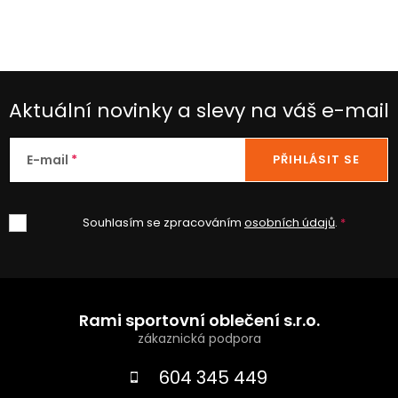
p
i
s
u
Aktuální novinky a slevy na váš e-mail
E-mail
PŘIHLÁSIT SE
Souhlasím se zpracováním
osobních údajů
.
Z
á
Rami sportovní oblečení s.r.o.
p
a
604 345 449