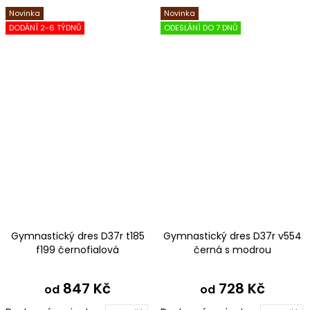
Novinka
Novinka
DODÁNÍ 2-6 TÝDNŮ
ODESLÁNÍ DO 7 DNŮ
Gymnastický dres D37r t185
Gymnastický dres D37r v554
f199 černofialová
černá s modrou
847 Kč
728 Kč
od
od