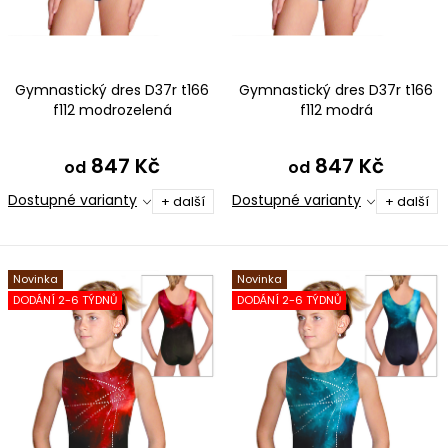
ů
t
ů
Gymnastický dres D37r t166
Gymnastický dres D37r t166
f112 modrozelená
f112 modrá
847 Kč
847 Kč
od
od
Dostupné varianty
Dostupné varianty
+ další
+ další
Novinka
Novinka
DODÁNÍ 2-6 TÝDNŮ
DODÁNÍ 2-6 TÝDNŮ