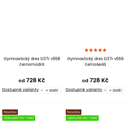
Gymnastický dres D37r v558
Gymnastický dres D37r v559
černomodrá
černošedá
728 Kč
728 Kč
od
od
Dostupné varianty
Dostupné varianty
+ další
+ další
Novinka
Novinka
ODESLÁNÍ DO 7 DNŮ
ODESLÁNÍ DO 7 DNŮ