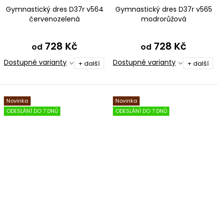
Gymnastický dres D37r v564
Gymnastický dres D37r v565
červenozelená
modrorůžová
728 Kč
728 Kč
od
od
Dostupné varianty
Dostupné varianty
+ další
+ další
Novinka
Novinka
ODESLÁNÍ DO 7 DNŮ
ODESLÁNÍ DO 7 DNŮ