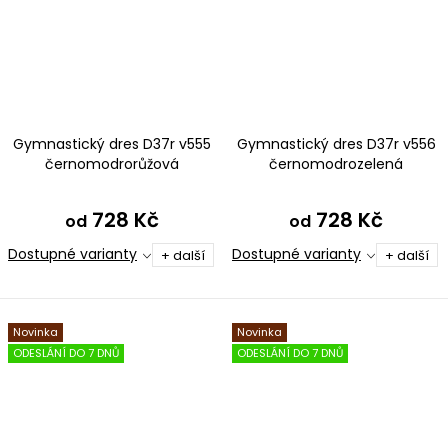
Gymnastický dres D37r v555
Gymnastický dres D37r v556
černomodrorůžová
černomodrozelená
728 Kč
728 Kč
od
od
Dostupné varianty
Dostupné varianty
+ další
+ další
Novinka
Novinka
ODESLÁNÍ DO 7 DNŮ
ODESLÁNÍ DO 7 DNŮ