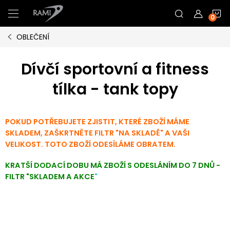
Přejít
N
na
obsah
OBLEČENÍ
K
Dívčí sportovní a fitness
tílka - tank topy
POKUD POTŘEBUJETE ZJISTIT, KTERÉ ZBOŽÍ MÁME
SKLADEM, ZAŠKRTNĚTE FILTR "NA SKLADĚ" A VAŠI
VELIKOST. TOTO ZBOŽÍ ODESÍLÁME OBRATEM.
KRATŠÍ DODACÍ DOBU MÁ ZBOŽÍ S ODESLÁNÍM DO 7 DNŮ -
FILTR "SKLADEM A AKCE
"