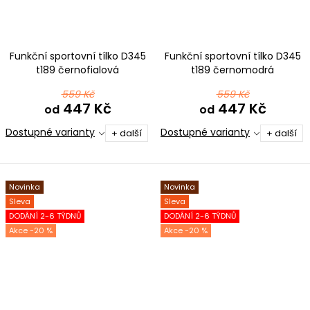
Funkční sportovní tílko D345
Funkční sportovní tílko D345
t189 černofialová
t189 černomodrá
559 Kč
559 Kč
447 Kč
447 Kč
od
od
Dostupné varianty
Dostupné varianty
+ další
+ další
Novinka
Novinka
Sleva
Sleva
DODÁNÍ 2-6 TÝDNŮ
DODÁNÍ 2-6 TÝDNŮ
-20 %
-20 %