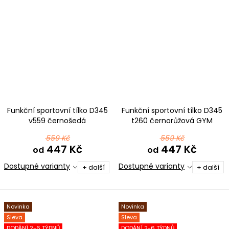
Funkční sportovní tílko D345
Funkční sportovní tílko D345
v559 černošedá
t260 černorůžová GYM
559 Kč
559 Kč
447 Kč
447 Kč
od
od
Dostupné varianty
Dostupné varianty
+ další
+ další
Novinka
Novinka
Sleva
Sleva
DODÁNÍ 2-6 TÝDNŮ
DODÁNÍ 2-6 TÝDNŮ