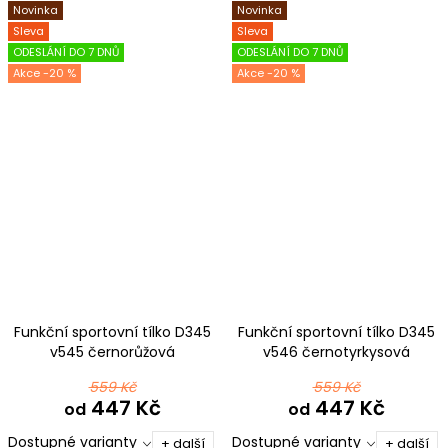
Novinka
Novinka
Sleva
Sleva
ODESLÁNÍ DO 7 DNŮ
ODESLÁNÍ DO 7 DNŮ
-20 %
-20 %
Funkční sportovní tílko D345
Funkční sportovní tílko D345
v545 černorůžová
v546 černotyrkysová
559 Kč
559 Kč
447 Kč
447 Kč
od
od
Dostupné varianty
Dostupné varianty
+ další
+ další