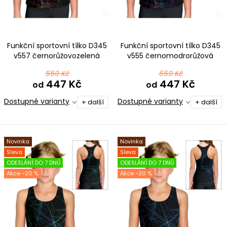
ů
t
ů
Funkční sportovní tílko D345
Funkční sportovní tílko D345
v557 černorůžovozelená
v555 černomodrorůžová
559 Kč
559 Kč
447 Kč
447 Kč
od
od
Dostupné varianty
Dostupné varianty
+ další
+ další
Novinka
Novinka
Sleva
Sleva
ODESLÁNÍ DO 7 DNŮ
ODESLÁNÍ DO 7 DNŮ
-20 %
-20 %