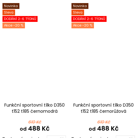
Novinka
Novinka
Sleva
Sleva
DODÁNÍ 2-6 TÝDNŮ
DODÁNÍ 2-6 TÝDNŮ
-20 %
-20 %
Funkční sportovní tílko D350
Funkční sportovní tílko D350
t152 t185 černomodrá
t152 t185 černorůžová
610 Kč
610 Kč
488 Kč
488 Kč
od
od