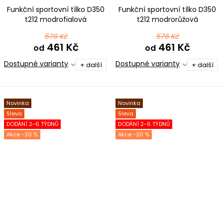
Funkční sportovní tílko D350
Funkční sportovní tílko D350
t212 modrofialová
t212 modrorůžová
576 Kč
576 Kč
461 Kč
461 Kč
od
od
Dostupné varianty
Dostupné varianty
+ další
+ další
Novinka
Novinka
Sleva
Sleva
DODÁNÍ 2-6 TÝDNŮ
DODÁNÍ 2-6 TÝDNŮ
-20 %
-20 %