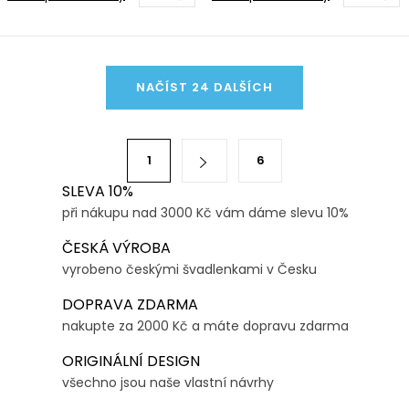
O
NAČÍST 24 DALŠÍCH
v
l
á
S
1
6
d
t
a
SLEVA 10%
r
při nákupu nad 3000 Kč vám dáme slevu 10%
c
á
í
n
ČESKÁ VÝROBA
p
k
vyrobeno českými švadlenkami v Česku
r
o
DOPRAVA ZDARMA
v
v
nakupte za 2000 Kč a máte dopravu zdarma
k
á
y
ORIGINÁLNÍ DESIGN
n
v
všechno jsou naše vlastní návrhy
í
ý