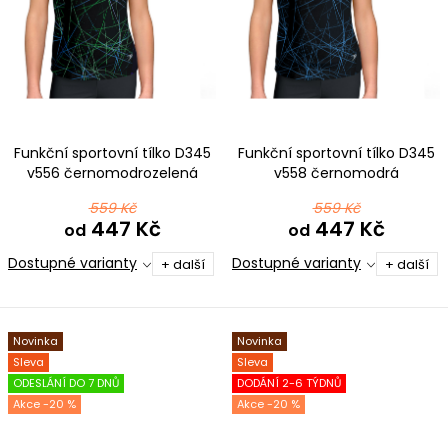
Funkční sportovní tílko D345
Funkční sportovní tílko D345
v556 černomodrozelená
v558 černomodrá
559 Kč
559 Kč
447 Kč
447 Kč
od
od
Dostupné varianty
Dostupné varianty
+ další
+ další
Novinka
Novinka
Sleva
Sleva
ODESLÁNÍ DO 7 DNŮ
DODÁNÍ 2-6 TÝDNŮ
-20 %
-20 %