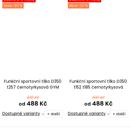
-20 %
-20 %
Funkční sportovní tílko D350
Funkční sportovní tílko D350
t257 černotyrkysová GYM
t152 t185 černotyrkysová
610 Kč
610 Kč
488 Kč
488 Kč
od
od
Dostupné varianty
Dostupné varianty
+ další
+ další