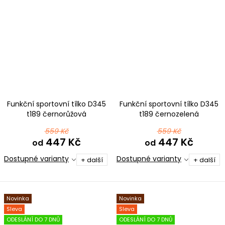
Funkční sportovní tílko D345
Funkční sportovní tílko D345
t189 černorůžová
t189 černozelená
559 Kč
559 Kč
447 Kč
447 Kč
od
od
Dostupné varianty
Dostupné varianty
+ další
+ další
Novinka
Novinka
Sleva
Sleva
ODESLÁNÍ DO 7 DNŮ
ODESLÁNÍ DO 7 DNŮ