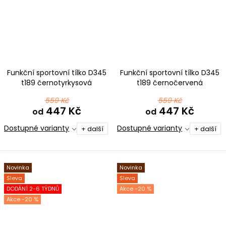
Funkční sportovní tílko D345
Funkční sportovní tílko D345
t189 černotyrkysová
t189 černočervená
559 Kč
559 Kč
447 Kč
447 Kč
od
od
Dostupné varianty
Dostupné varianty
+ další
+ další
Novinka
Novinka
Sleva
Sleva
DODÁNÍ 2-6 TÝDNŮ
-20 %
-20 %