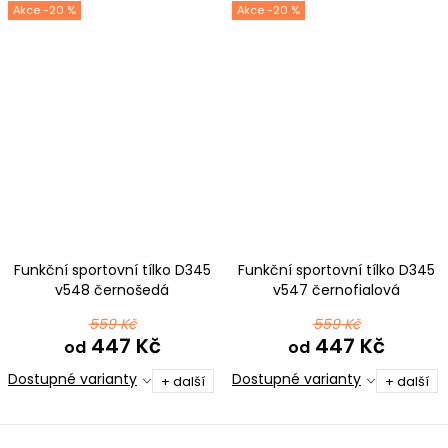
-20 %
-20 %
Funkční sportovní tílko D345
Funkční sportovní tílko D345
v548 černošedá
v547 černofialová
559 Kč
559 Kč
447 Kč
447 Kč
od
od
Dostupné varianty
Dostupné varianty
+ další
+ další