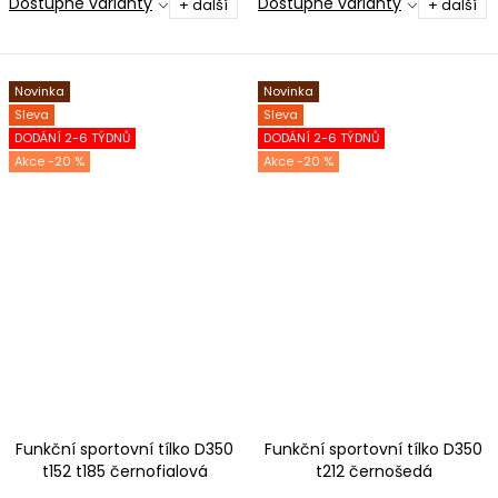
Dostupné varianty
Dostupné varianty
+ další
+ další
Novinka
Novinka
Sleva
Sleva
DODÁNÍ 2-6 TÝDNŮ
DODÁNÍ 2-6 TÝDNŮ
-20 %
-20 %
Funkční sportovní tílko D350
Funkční sportovní tílko D350
t152 t185 černofialová
t212 černošedá