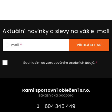
p
i
s
u
Aktuální novinky a slevy na váš e-mail
E-mail
PŘIHLÁSIT SE
Souhlasím se zpracováním
osobních údajů
.
Z
á
Rami sportovní oblečení s.r.o.
p
a
604 345 449