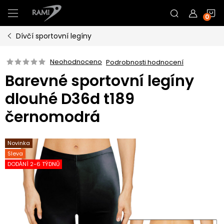
Přejít
N
na
obsah
Dívčí sportovní legíny
K
Neohodnoceno
Podrobnosti hodnocení
Barevné sportovní legíny
dlouhé D36d t189
černomodrá
Novinka
Sleva
DODÁNÍ 2-6 TÝDNŮ