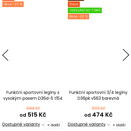
-20 %
Sleva
ODESLÁNÍ DO 7 DNŮ
-20 %
Funkční sportovní legíny s
Funkční sportovní 3/4 legíny
vysokým pasem D36d-5 t154
D36pk v563 barevná
růžová
644 Kč
593 Kč
515 Kč
474 Kč
od
od
Dostupné varianty
Dostupné varianty
+ další
+ další