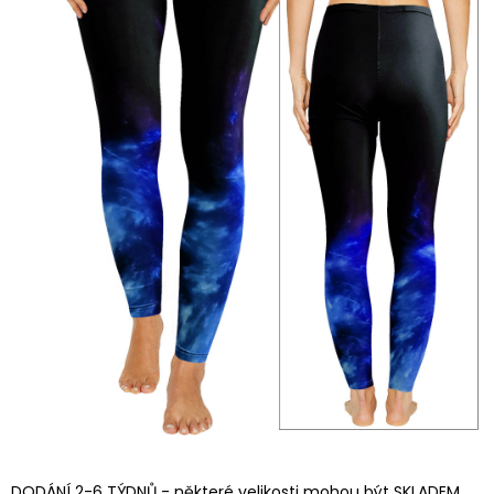
DODÁNÍ 2-6 TÝDNŮ - některé velikosti mohou být SKLADEM