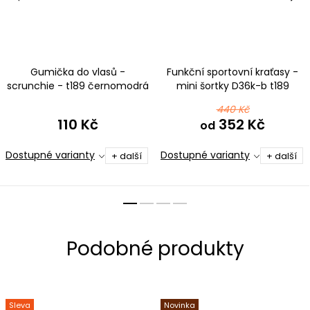
Gumička do vlasů -
Funkční sportovní kraťasy -
scrunchie - t189 černomodrá
mini šortky D36k-b t189
černomodrá
440 Kč
110 Kč
352 Kč
od
Dostupné varianty
Dostupné varianty
+ další
+ další
Sleva
Novinka