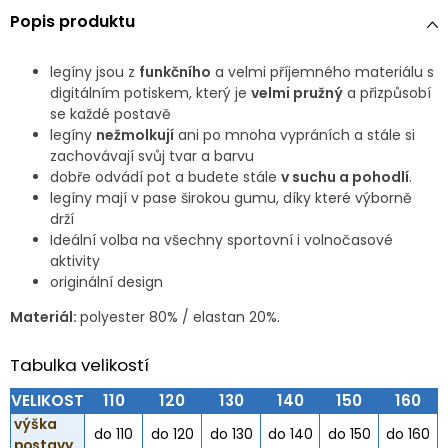
Popis produktu
legíny jsou z
funkčního
a velmi příjemného materiálu s
digitálním potiskem, který je
velmi pružný
a přizpůsobí
se každé postavě
legíny
nežmolkují
ani po mnoha vypráních a stále si
zachovávají svůj tvar a barvu
dobře odvádí pot a budete stále
v suchu a pohodlí
.
legíny mají v pase širokou gumu, díky které výborně
drží
Ideální volba na všechny sportovní i volnočasové
aktivity
originální design
Materiál:
polyester 80% / elastan 20%.
Tabulka velikostí
VELIKOST
110
120
130
140
150
160
výška
do 110
do 120
do 130
do 140
do 150
do 160
postavy