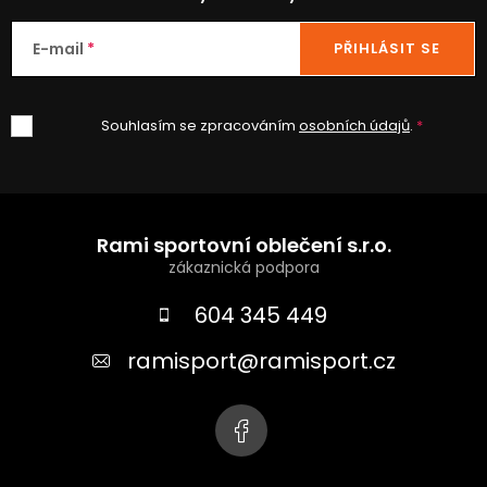
E-mail
PŘIHLÁSIT SE
Souhlasím se zpracováním
osobních údajů
.
Z
á
Rami sportovní oblečení s.r.o.
p
a
604 345 449
t
ramisport
@
ramisport.cz
í