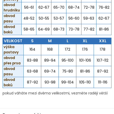
obvod
56-61
62-67
65-70
68-74
72-78
76-82
hrudníku
obvod
48-52
50-55
53-57
56-60
59-63
62-67
pasu
obvod
58-65
64-69
68-73
73-78
77-82
81-86
boků
VELIKOST
S
M
L
XL
XXL
výška
164
168
172
176
178
postavy
obvod
83-88
89-94
95-100
101-106
107-112
přes prsa
obvod
63-68
69-74
75-80
81-86
87-92
pasu
obvod
87-92
93-98
99-104
105-110
111-116
boků
pokud váháte mezi dvěma velikostmi, vezměte raději větší