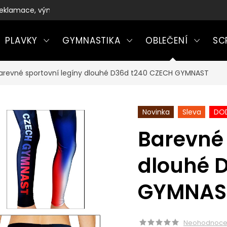
eklamace, výměny a vrácení zboží
PLAVKY
GYMNASTIKA
OBLEČENÍ
SC
arevné sportovní legíny dlouhé D36d t240 CZECH GYMNAST
Novinka
Sleva
DOD
Barevné 
dlouhé 
GYMNAS
Neohodnoc