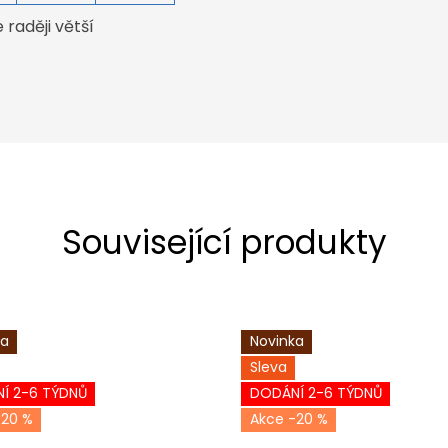
raději větší
Související produkty
ka
Novinka
Sleva
Í 2-6 TÝDNŮ
DODÁNÍ 2-6 TÝDNŮ
-20 %
-20 %