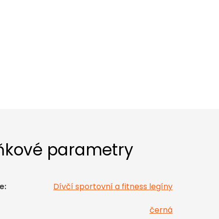
ňkové parametry
e
:
Dívčí sportovní a fitness legíny
černá