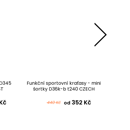
 D345
Funkční sportovní kraťasy - mini
Gymna
ST
šortky D36k-b t240 CZECH
GYMNAST
Kč
352 Kč
440 Kč
od