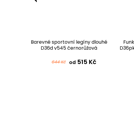
y dlouhé
Barevné sportovní legíny dlouhé
Funk
á samet
D36d v545 černorůžová
D36pk
515 Kč
644 Kč
od