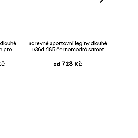
 dlouhé
Barevné sportovní legíny dlouhé
Funkč
n pro
D36d t185 černomodrá samet
D36pk
Kč
728 Kč
od