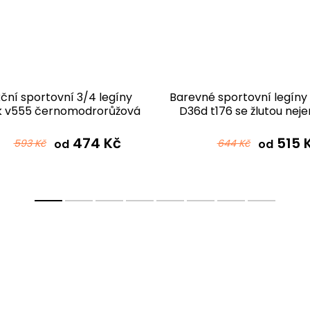
ční sportovní 3/4 legíny
Barevné sportovní legíny
 v555 černomodrorůžová
D36d t176 se žlutou neje
pejskaře
474 Kč
515 
593 Kč
od
644 Kč
od