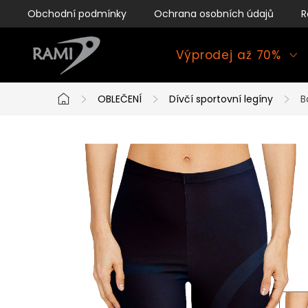
Přejít
Obchodní podmínky
Ochrana osobních údajů
R
na
obsah
Výprodej až 70%
OBLEČENÍ
Dívčí sportovní legíny
B
Domů