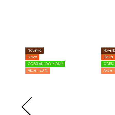
Novinka
Novin
Sleva
Sleva
ODESLÁNÍ DO 7 DNŮ
ODESL
-20 %