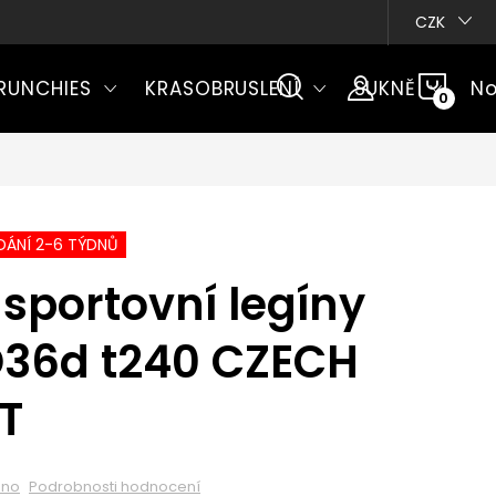
CZK
NÁKU
RUNCHIES
KRASOBRUSLENÍ
SUKNĚ
No
KOŠÍ
ÁNÍ 2-6 TÝDNŮ
sportovní legíny
D36d t240 CZECH
T
eno
Podrobnosti hodnocení