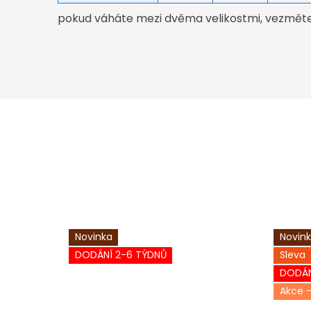
pokud váháte mezi dvěma velikostmi, vezměte 
Novinka
Novin
DODÁNÍ 2-6 TÝDNŮ
Sleva
DODÁN