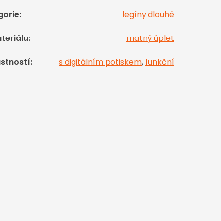
gorie
:
legíny dlouhé
teriálu
:
matný úplet
astností
:
s digitálním potiskem
,
funkční