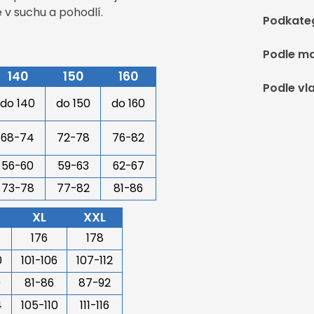
 v suchu a pohodlí.
Podkate
Podle ma
140
150
160
Podle vl
do 140
do 150
do 160
68-74
72-78
76-82
56-60
59-63
62-67
73-78
77-82
81-86
XL
XXL
176
178
0
101-106
107-112
0
81-86
87-92
4
105-110
111-116