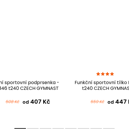
ní sportovní podprsenka -
Funkční sportovní tílko
346 t240 CZECH GYMNAST
t240 CZECH GYMNA
407 Kč
447 
508 Kč
od
559 Kč
od