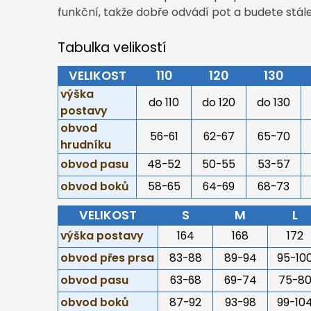
funkční, takže dobře odvádí pot a budete stále
Tabulka velikostí
VELIKOST
110
120
130
výška
do 110
do 120
do 130
postavy
obvod
56-61
62-67
65-70
hrudníku
obvod pasu
48-52
50-55
53-57
obvod boků
58-65
64-69
68-73
VELIKOST
S
M
L
výška postavy
164
168
172
obvod přes prsa
83-88
89-94
95-10
obvod pasu
63-68
69-74
75-8
obvod boků
87-92
93-98
99-10