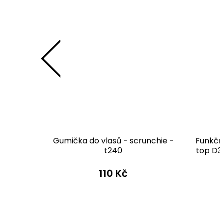
ko D347
Gumička do vlasů - scrunchie -
Funkč
á
t240
top D
 Kč
110 Kč