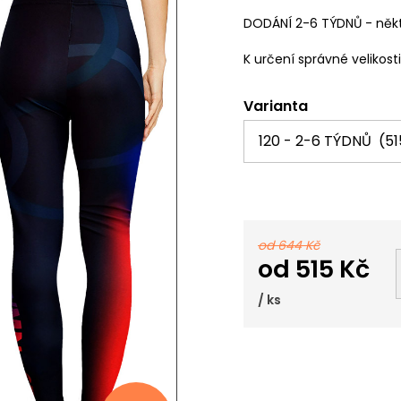
DODÁNÍ 2-6 TÝDNŮ - někt
K určení správné velikost
Varianta
od 644 Kč
od
515 Kč
/ ks
Měrná
cena: