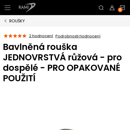
Přejít
N
na
obsah
ROUŠKY
K
2 hodnocení
Podrobnosti hodnocení
Bavlněná rouška
JEDNOVRSTVÁ růžová - pro
dospělé - PRO OPAKOVANÉ
POUŽITÍ