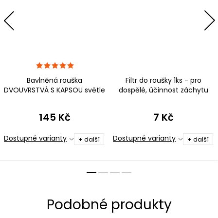
Bavlněná rouška
Filtr do roušky 1ks - pro
DVOUVRSTVÁ S KAPSOU světle
dospělé, účinnost záchytu
zelenomodrá - pro dospělé -
virů minimálně 81 %
PRO OPAKOVANÉ POUŽITÍ
145 Kč
7 Kč
Dostupné varianty
Dostupné varianty
+ další
+ další