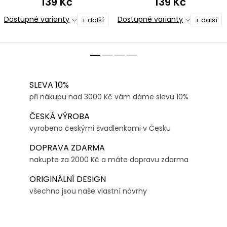
139 Kč
139 Kč
POUŽITÍ
Dostupné varianty
Dostupné varianty
+ další
+ další
SLEVA 10%
při nákupu nad 3000 Kč vám dáme slevu 10%
ČESKÁ VÝROBA
vyrobeno českými švadlenkami v Česku
DOPRAVA ZDARMA
nakupte za 2000 Kč a máte dopravu zdarma
ORIGINÁLNÍ DESIGN
všechno jsou naše vlastní návrhy