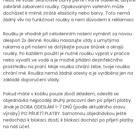
nebo ve vodě. Jednotlivé barvy perte i vařte oděleně, abyste
zabránili zabarvení roušky. Opakovaným vařením může
docházet k mírné ztrátě elasticity nebo barvy. Toto nemá
žádný vliv na funkčnost roušky a není důvodem k reklamaci.
Roušku je vhodné při celodenním nošení vyměnit za novou
alespoň 2x denně. Roušku nasazujte vždy s umytýma
rukama a při nošení se dotýkejte pouze šňůrek a okrajů
roušky. Po každém použití je nutné roušku vyprat v pračce
nebo vyvařit ve vodě a je možné přidání dezinfekčního
prostředku na praní. Moje rouška chrání tebe, tvoje rouška
chrání mě. Rouška nemá žádné atesty a je vyráběna jen na
základě doporučení vlády.
Pokud máte v košíku pouze zboží skladem, odesílá se
objednávka nejpozději druhý pracovní den po přijetí platby.
Jinak je DOBA ODESLÁNÍ 1-7 DNŮ (podle aktuálního stavu
výroby) PO PŘIJETÍ PLATBY. Samotnou objednávkou ještě
nedochází k blokaci zboží, k blokaci dochází po přijetí platby
na náš účet.