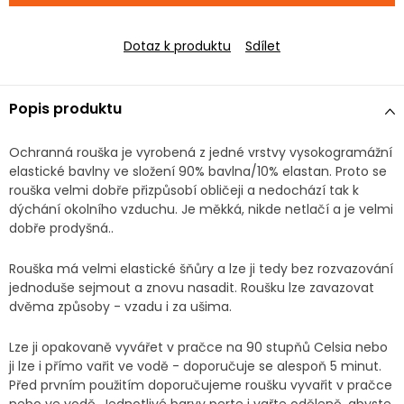
Dotaz k produktu
Sdílet
Popis produktu
Ochranná rouška je vyrobená z jedné vrstvy vysokogramážní
elastické bavlny ve složení 90% bavlna/10% elastan. Proto se
rouška velmi dobře přizpůsobí obličeji a nedochází tak k
dýchání okolního vzduchu. Je měkká, nikde netlačí a je velmi
dobře prodyšná..
Rouška má velmi elastické šňůry a lze ji tedy bez rozvazování
jednoduše sejmout a znovu nasadit. Roušku lze zavazovat
dvěma způsoby - vzadu i za ušima.
Lze ji opakovaně vyvářet v pračce na 90 stupňů Celsia nebo
ji lze i přímo vařit ve vodě - doporučuje se alespoň 5 minut.
Před prvním použitím doporučujeme roušku vyvařit v pračce