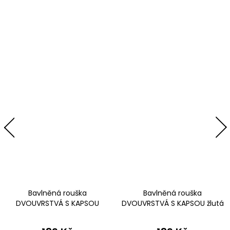
Bavlněná rouška
Bavlněná rouška
DVOUVRSTVÁ S KAPSOU
DVOUVRSTVÁ S KAPSOU žlutá
oranžová - pro děti (cca 3-12
- pro děti (cca 3-12 let) -
let) - PRO OPAKOVANÉ
PRO OPAKOVANÉ POUŽITÍ