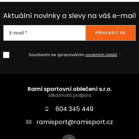
Aktuální novinky a slevy na váš e-mail
E-mail
PŘIHLÁSIT SE
Souhlasím se zpracováním
osobních údajů
.
Z
á
Rami sportovní oblečení s.r.o.
p
a
604 345 449
t
ramisport
@
ramisport.cz
í