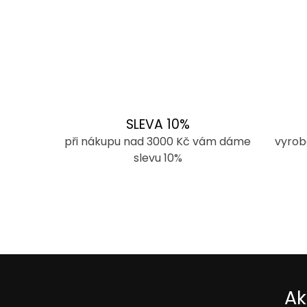
O
v
l
á
SLEVA 10%
d
při nákupu nad 3000 Kč vám dáme
vyrob
a
slevu 10%
c
í
p
r
v
k
Ak