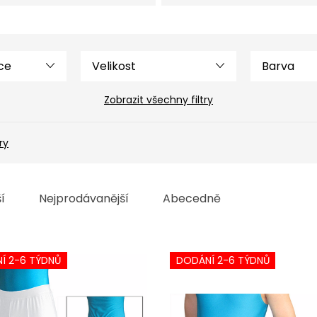
Velikost
Barva
Zobrazit všechny filtry
ry
í
Nejprodávanější
Abecedně
Í 2-6 TÝDNŮ
DODÁNÍ 2-6 TÝDNŮ