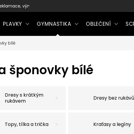
eklamace, výměny a vrácení zboží
PLAVKY
GYMNASTIKA
OBLEČENÍ
SC
vky bílé
a šponovky bílé
Dresy s krátkým
Dresy bez rukáv
rukávem
Topy, tílka a trička
Kraťasy a legíny