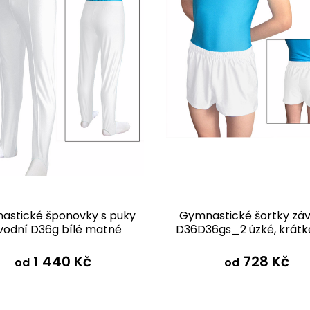
astické šponovky s puky
Gymnastické šortky zá
vodní D36g bílé matné
D36D36gs_2 úzké, krátké
matné
1 440 Kč
728 Kč
od
od