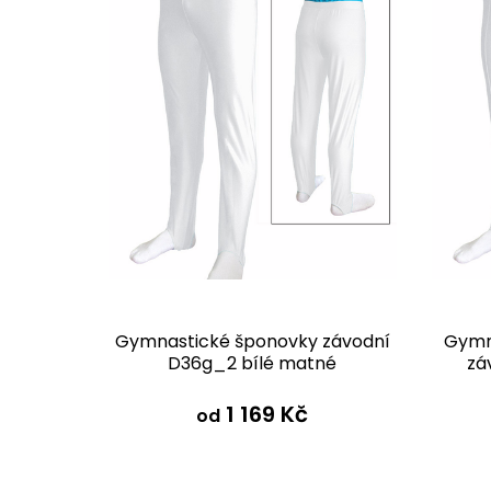
r
í
o
p
d
r
u
o
k
d
t
u
ů
k
t
Gymnastické šponovky závodní
Gymn
D36g_2 bílé matné
zá
ů
1 169 Kč
od