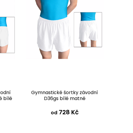
vodní
Gymnastické šortky závodní
 bílé
D36gs bílé matné
728 Kč
od