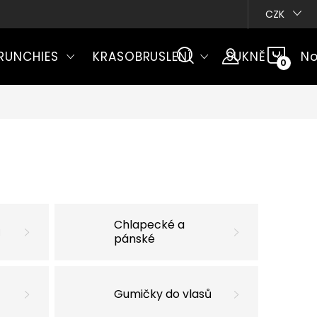
CZK
NÁKU
RUNCHIES
KRASOBRUSLENÍ
SUKNĚ
No
KOŠÍ
Chlapecké a
ů
pánské
Gumičky do vlasů