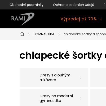
Přejít
Obchodní podmínky
Ochrana osobních údajů
R
na
obsah
Výprodej až 70%
GYMNASTIKA
chlapecké šortky a špono
Domů
chlapecké šortky 
Dresy s dlouhým
rukávem
Dresy na moderní
gymnastiku