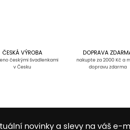
ČESKÁ VÝROBA
DOPRAVA ZDARM
eno českými švadlenkami
nakupte za 2000 Kč a 
v Česku
dopravu zdarma
tuální novinky a slevy na váš e-m