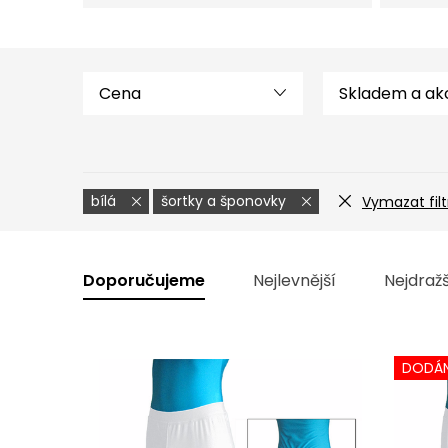
Cena
bílá
šortky a šponovky
Vymazat filt
V
ý
Ř
Doporučujeme
Nejlevnější
Nejdražš
p
a
i
z
DODÁN
s
e
p
n