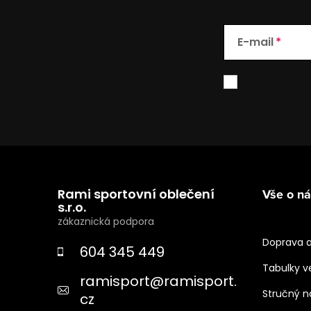
y
v
ý
E-mail
p
i
s
u
Z
á
Rami sportovní oblečení
Vše o n
p
s.r.o.
a
Doprava a
604 345 449
t
Tabulky ve
ramisport
@
ramisport.
í
Stručný 
cz