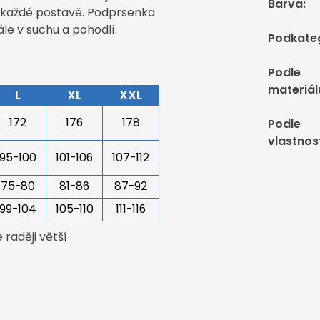
Barva
:
se každé postavě. Podprsenka
ále v suchu a pohodlí.
Podkate
Podle
materiál
L
XL
XXL
172
176
178
Podle
vlastnos
95-100
101-106
107-112
75-80
81-86
87-92
99-104
105-110
111-116
raději větší