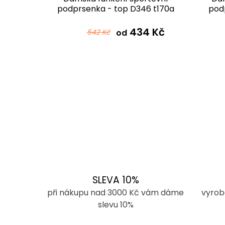
6 t170a
podprsenka - top D346 t170a
pod
černorůžová
 Kč
434 Kč
542 Kč
od
SLEVA 10%
při nákupu nad 3000 Kč vám dáme
vyrob
slevu 10%