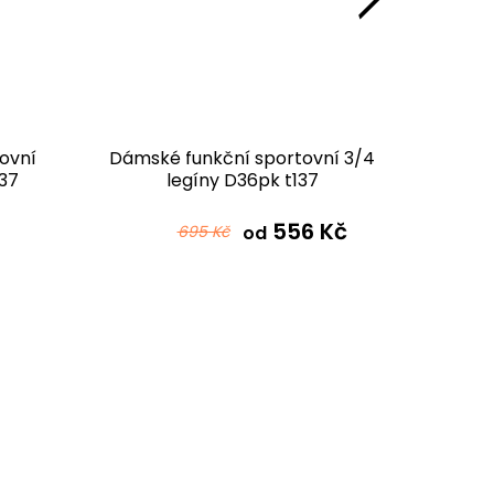
ovní
Dámské funkční sportovní 3/4
Dámské
137
legíny D36pk t137
D345
černotyrkysová
556 Kč
695 Kč
od