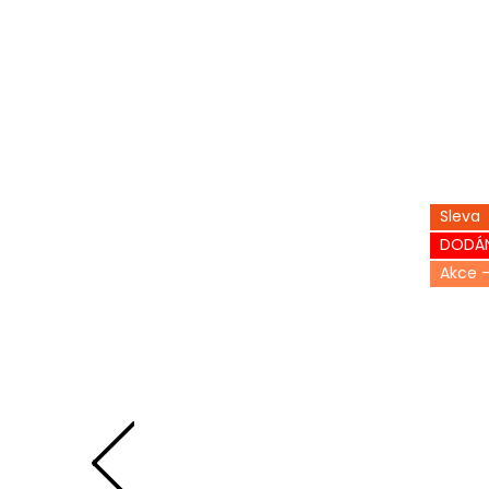
Sleva
DODÁN
-