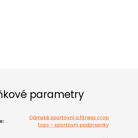
ňkové parametry
Dámské sportovní a fitness crop
e
:
topy - sportovní podprsenky