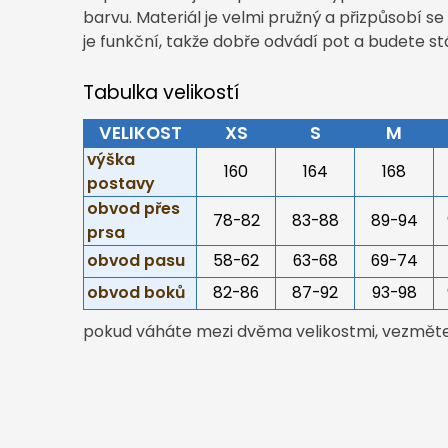
barvu. Materiál je velmi pružný a přizpůsobí 
je funkční, takže dobře odvádí pot a budete st
Tabulka velikostí
VELIKOST
XS
S
M
výška
160
164
168
postavy
obvod přes
78-82
83-88
89-94
prsa
obvod pasu
58-62
63-68
69-74
obvod boků
82-86
87-92
93-98
pokud váháte mezi dvěma velikostmi, vezměte 