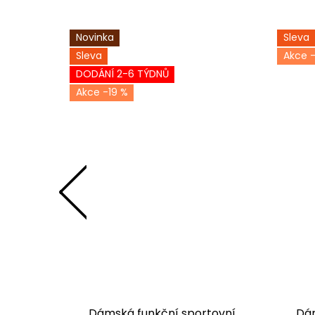
Novinka
Sleva
Sleva
-
DODÁNÍ 2-6 TÝDNŮ
-19 %
tovní
Dámská funkční sportovní
Dám