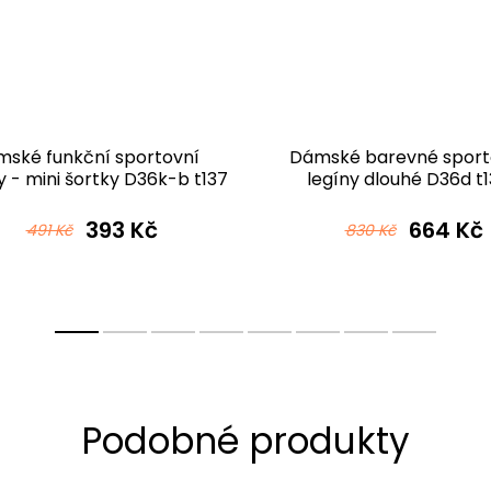
ské funkční sportovní
Dámské barevné sport
y - mini šortky D36k-b t137
legíny dlouhé D36d t
černotyrkysová
černotyrkysová
393 Kč
664 Kč
491 Kč
830 Kč