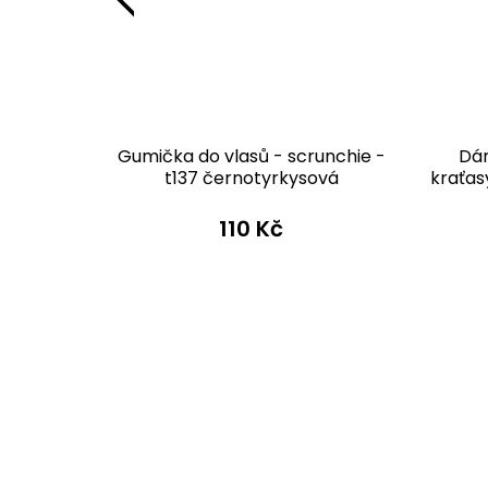
tovní
Gumička do vlasů - scrunchie -
Dám
S36k-b
t137 černotyrkysová
kraťas
no
č
110 Kč