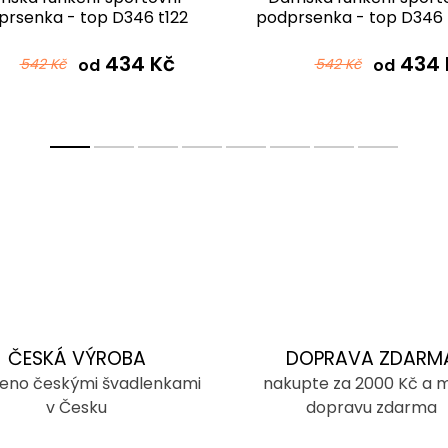
prsenka - top D346 t122
podprsenka - top D346 
černorůžová ombré
růžovofialová
434 Kč
434 
542 Kč
od
542 Kč
od
ČESKÁ VÝROBA
DOPRAVA ZDARM
eno českými švadlenkami
nakupte za 2000 Kč a 
v Česku
dopravu zdarma