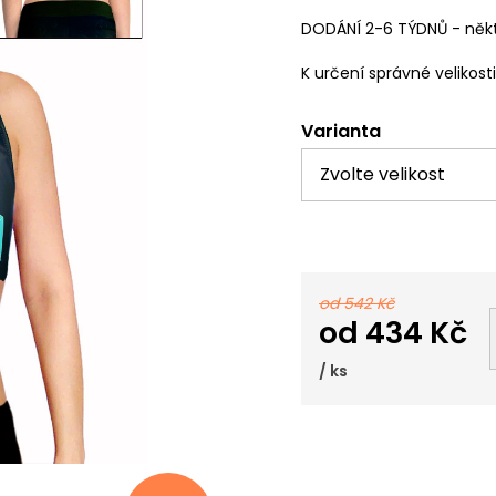
DODÁNÍ 2-6 TÝDNŮ - někt
K určení správné velikost
Varianta
od 542 Kč
od
434 Kč
/ ks
Měrná
cena: