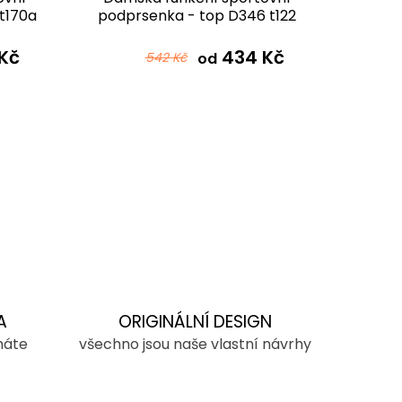
t170a
podprsenka - top D346 t122
podpr
černomentolová ombré
Kč
434 Kč
542 Kč
od
A
ORIGINÁLNÍ DESIGN
máte
všechno jsou naše vlastní návrhy