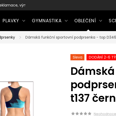
eklamace, výměny a vrácení zboží
PLAVKY
GYMNASTIKA
OBLEČENÍ
SC
dprsenky
Dámská funkční sportovní podprsenka - top D346
Sleva
DODÁNÍ 2-6 T
Dámská 
podprse
t137 čer
Neohodnoc