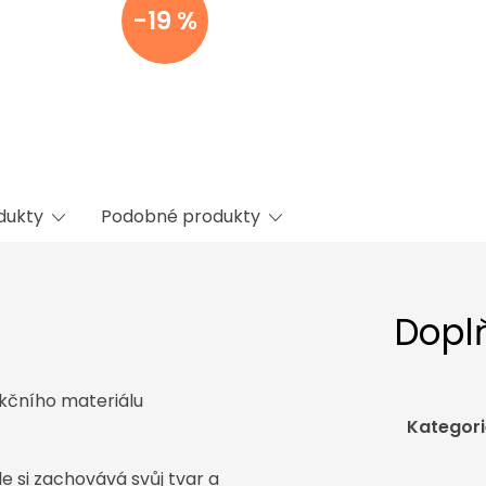
-19 %
odukty
Podobné produkty
Dopl
kčního materiálu
Kategori
 si zachovává svůj tvar a