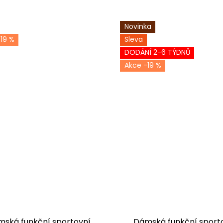
Novinka
19 %
Sleva
DODÁNÍ 2-6 TÝDNŮ
-19 %
ská funkční sportovní
Dámská funkční sport