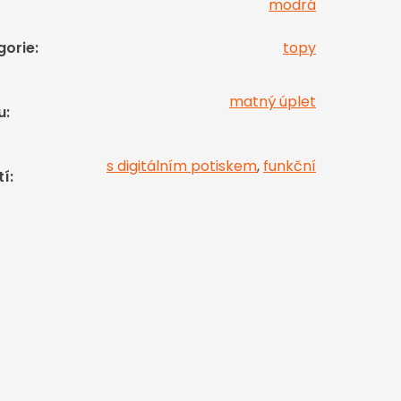
modrá
gorie
:
topy
matný úplet
u
:
s digitálním potiskem
,
funkční
tí
: