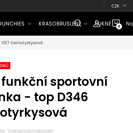
CZK
NÁKU
RUNCHIES
KRASOBRUSLENÍ
SUKNĚ
No
KOŠÍ
 t137 černotyrkysová
ÝDNŮ
funkční sportovní
nka - top D346
notyrkysová
eno
Podrobnosti hodnocení