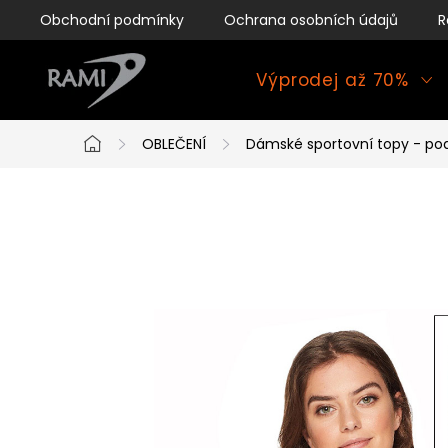
Přejít
Obchodní podmínky
Ochrana osobních údajů
R
na
obsah
Výprodej až 70%
OBLEČENÍ
Dámské sportovní topy - po
Domů