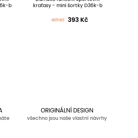
36k-b
kraťasy - mini šortky D36k-b
kraťasy 
v525
393 Kč
491 Kč
A
ORIGINÁLNÍ DESIGN
máte
všechno jsou naše vlastní návrhy