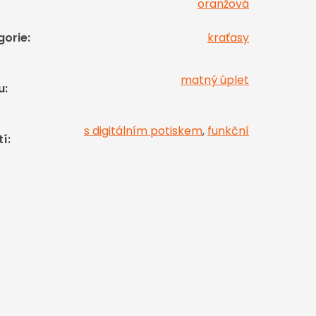
oranžová
gorie
:
kraťasy
matný úplet
u
:
s digitálním potiskem
,
funkční
tí
: