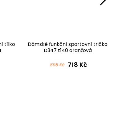
 tílko
Dámské funkční sportovní tričko
Dámské
á
D347 t140 oranžová
legíny
718 Kč
898 Kč