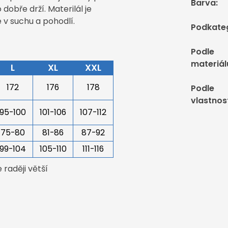
Barva
:
dobře drží. Materilál je
 v suchu a pohodlí.
Podkate
Podle
materiál
L
XL
XXL
172
176
178
Podle
vlastnos
95-100
101-106
107-112
75-80
81-86
87-92
99-104
105-110
111-116
raději větší