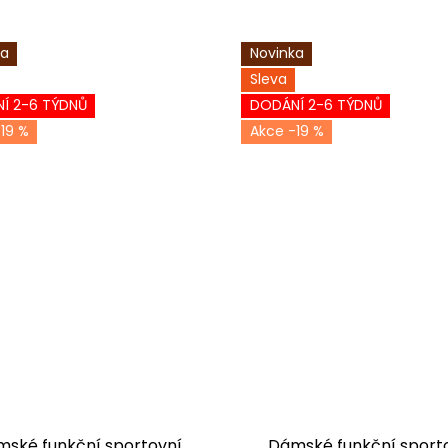
ka
Novinka
Sleva
Í 2-6 TÝDNŮ
DODÁNÍ 2-6 TÝDNŮ
19 %
-19 %
ské funkční sportovní
Dámské funkční sport