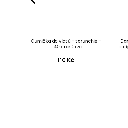
o S345
Gumička do vlasů - scrunchie -
Dám
no
t140 oranžová
podp
 Kč
110 Kč