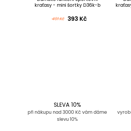
 D36k-b
kraťasy - mini šortky D36k-b
kraťas
ová
v535 černomodrá
č
393 Kč
491 Kč
SLEVA 10%
při nákupu nad 3000 Kč vám dáme
vyrob
slevu 10%