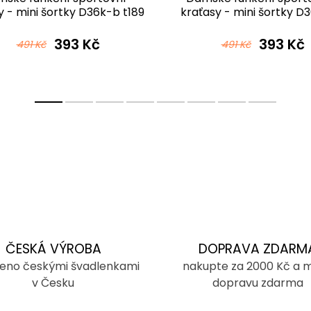
y - mini šortky D36k-b t189
kraťasy - mini šortky D
černomodrá
t170a černobílá
393 Kč
393 Kč
491 Kč
491 Kč
ČESKÁ VÝROBA
DOPRAVA ZDARM
eno českými švadlenkami
nakupte za 2000 Kč a 
v Česku
dopravu zdarma