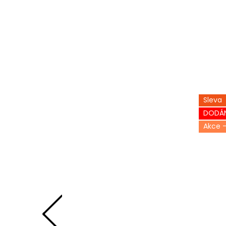
Sleva
DODÁN
-