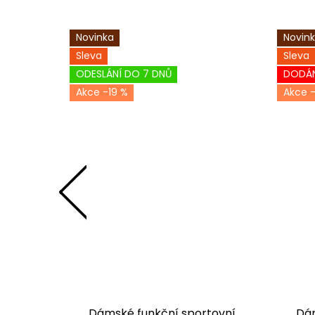
Novinka
Novin
Sleva
Sleva
ODESLÁNÍ DO 7 DNŮ
DODÁN
-19 %
-
tovní
Dámské funkční sportovní
Dám