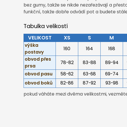
bez gumy, takže se nikde nezařezávají a přesto 
funkční, takže dobře odvádí pot a budete stále
Tabulka velikostí
VELIKOST
XS
S
M
výška
160
164
168
postavy
obvod přes
78-82
83-88
89-94
prsa
obvod pasu
58-62
63-68
69-74
obvod boků
82-86
87-92
93-98
pokud váháte mezi dvěma velikostmi, vezměte 