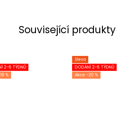
Související produkty
Sleva
Í 2-6 TÝDNŮ
DODÁNÍ 2-6 TÝDNŮ
19 %
-20 %