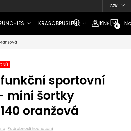
CZK
NÁKU
RUNCHIES
KRASOBRUSLENÍ
SUKNĚ
No
KOŠÍ
oranžová
ÝDNŮ
funkční sportovní
- mini šortky
t140 oranžová
eno
Podrobnosti hodnocení