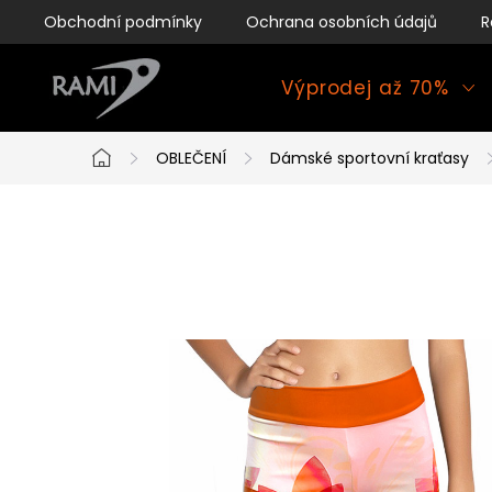
Přejít
Obchodní podmínky
Ochrana osobních údajů
R
na
obsah
Výprodej až 70%
OBLEČENÍ
Dámské sportovní kraťasy
Domů