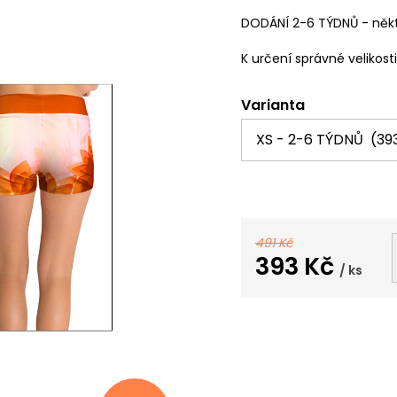
DODÁNÍ 2-6 TÝDNŮ - někt
K určení správné velikost
Varianta
491 Kč
393 Kč
/ ks
Měrná
cena: