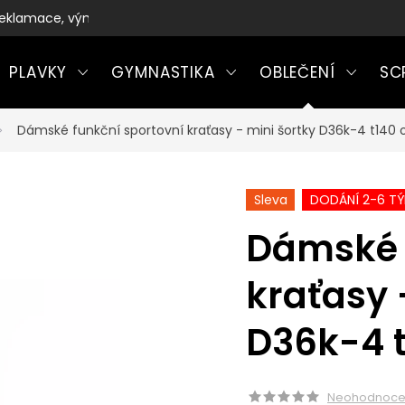
eklamace, výměny a vrácení zboží
PLAVKY
GYMNASTIKA
OBLEČENÍ
SC
Dámské funkční sportovní kraťasy - mini šortky D36k-4 t140 
Sleva
DODÁNÍ 2-6 T
Dámské 
kraťasy 
D36k-4 
Neohodnoc