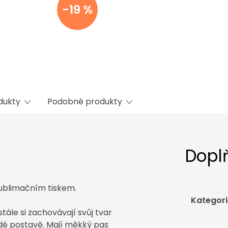
-19 %
odukty
Podobné produkty
Dopl
sublimačním tiskem.
Kategori
ále si zachovávají svůj tvar
ždé postavě. Mají měkký pas