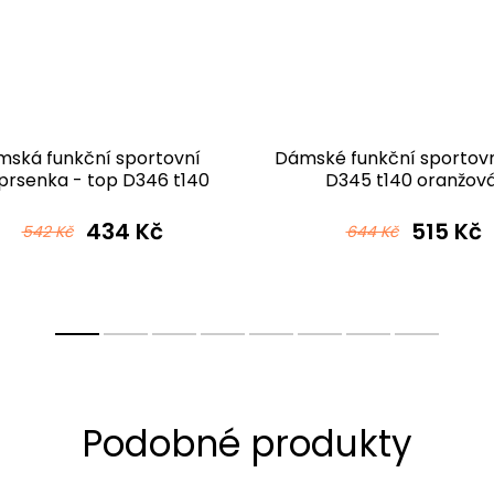
ská funkční sportovní
Dámské funkční sportovní
rsenka - top D346 t140
D345 t140 oranžov
oranžová
434 Kč
515 Kč
542 Kč
644 Kč