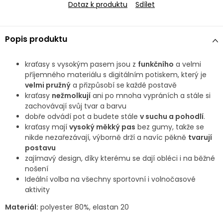
Dotaz k produktu
Sdílet
Popis produktu
kraťasy s vysokým pasem jsou z
funkčního
a velmi
příjemného materiálu s digitálním potiskem, který je
velmi pružný
a přizpůsobí se každé postavě
kraťasy
nežmolkují
ani po mnoha vypráních a stále si
zachovávají svůj tvar a barvu
dobře odvádí pot a budete stále
v suchu a pohodlí
.
kraťasy mají
vysoký měkký pas
bez gumy, takže se
nikde nezařezávají, výborně drží a navíc pěkně
tvarují
postavu
zajímavý design, díky kterému se dají obléci i na běžné
nošení
Ideální volba na všechny sportovní i volnočasové
aktivity
Materiál:
polyester 80%, elastan 20