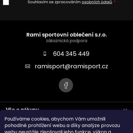
Souhlasím se zpracováním
osobních údajů
.
Z
á
Rami sportovní oblečení s.r.o.
p
a
604 345 449
t
ramisport
@
ramisport.cz
í
Vše o nákupu
Používáme cookies, abychom Vám umožnili
Informace pro vás
pohodlné prohlížení webu a díky analýze provozu
webu neustále zlepšovali jeho funkce, výkon a