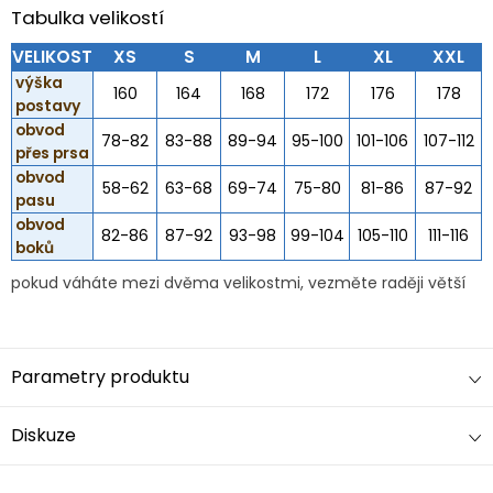
Tabulka velikostí
VELIKOST
XS
S
M
L
XL
XXL
výška
160
164
168
172
176
178
postavy
obvod
78-82
83-88
89-94
95-100
101-106
107-112
přes prsa
obvod
58-62
63-68
69-74
75-80
81-86
87-92
pasu
obvod
82-86
87-92
93-98
99-104
105-110
111-116
boků
pokud váháte mezi dvěma velikostmi, vezměte raději větší
Parametry produktu
Diskuze