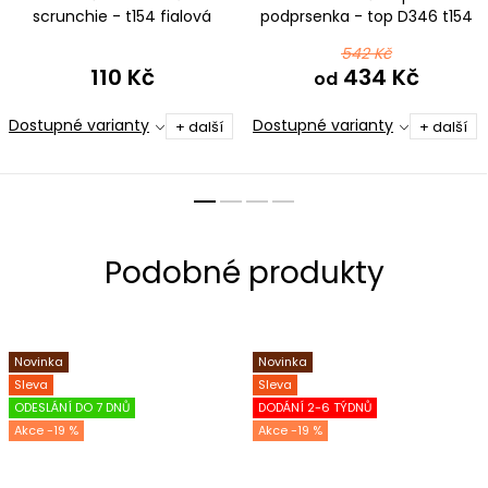
scrunchie - t154 fialová
podprsenka - top D346 t154
fialová
542 Kč
110 Kč
434 Kč
od
Dostupné varianty
Dostupné varianty
+ další
+ další
Novinka
Novinka
Sleva
Sleva
ODESLÁNÍ DO 7 DNŮ
DODÁNÍ 2-6 TÝDNŮ
-19 %
-19 %