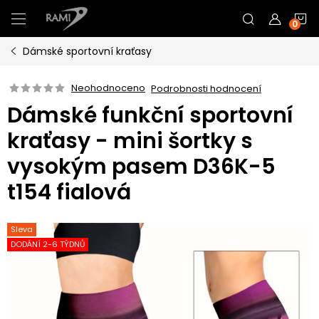
Přejít
N
na
obsah
Dámské sportovní kraťasy
K
Neohodnoceno
Podrobnosti hodnocení
Dámské funkční sportovní
kraťasy - mini šortky s
vysokým pasem D36K-5
t154 fialová
Sleva
DODÁNÍ 2-6 TÝDNŮ