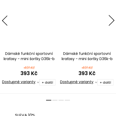
Dámské funkční sportovní
Dámské funkční sportovní
kraťasy - mini šortky D36k-b
kraťasy - mini šortky D36k-b
v526
t173 modrá
491 Kč
491 Kč
393 Kč
393 Kč
Dostupné varianty
Dostupné varianty
+ další
+ další
SLEVA 10%