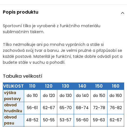
Popis produktu
Sportovní tílko je vyrobené z funkčního materiálu
sublimačním tiskem.
Tílko nežmolkuje ani po mnoha vypráních a stále si
zachovává svůj tvar a barvu. Je velmi pružné a přizpůsobí se
každé postavě. Materilál je funkční, takže dobře odvádí pot a
budete stále v suchu a pohodlí.
Tabulka velikostí
VELIKOST
110
120
130
140
150
160
výška
do 110
do 120
do 130
do 140
do 150
do 160
postavy
obvod
56-61
62-67
65-70
68-74
72-78
76-82
hrudníku
obvod
48-52
50-55
53-57
56-60
59-63
62-67
pasu