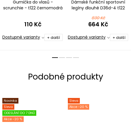
Gumička do vlasů -
Dámské funkční sportovní
scrunchie - t122 černomodrá
legíny dlouhé D36d-4 t122
ombré
černomodrá ombré
830 Kč
110 Kč
664 Kč
Dostupné varianty
Dostupné varianty
+ další
+ další
Novinka
Sleva
Sleva
-20 %
ODESLÁNÍ DO 7 DNŮ
-20 %