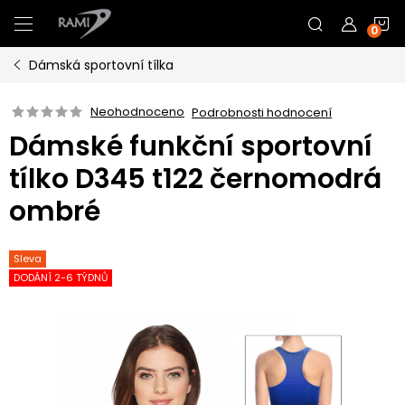
Přejít
N
na
obsah
Dámská sportovní tílka
K
Neohodnoceno
Podrobnosti hodnocení
Dámské funkční sportovní
tílko D345 t122 černomodrá
ombré
Sleva
DODÁNÍ 2-6 TÝDNŮ