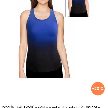
-20 %
DODÁNÍ 2-6 TÝDNŮ - některé velikosti mohou být SKLADEM