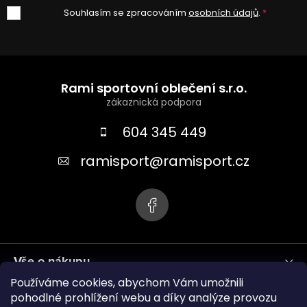
Souhlasím se zpracováním
osobních údajů
.
Z
á
Rami sportovní oblečení s.r.o.
p
a
604 345 449
t
ramisport
@
ramisport.cz
í
Vše o nákupu
Používáme cookies, abychom Vám umožnili
Informace pro vás
pohodlné prohlížení webu a díky analýze provozu