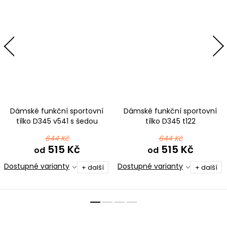
Dámské funkční sportovní
Dámské funkční sportovní
tílko D345 v541 s šedou
tílko D345 t122
černotyrkysová ombré
644 Kč
644 Kč
515 Kč
515 Kč
od
od
Dostupné varianty
Dostupné varianty
+ další
+ další