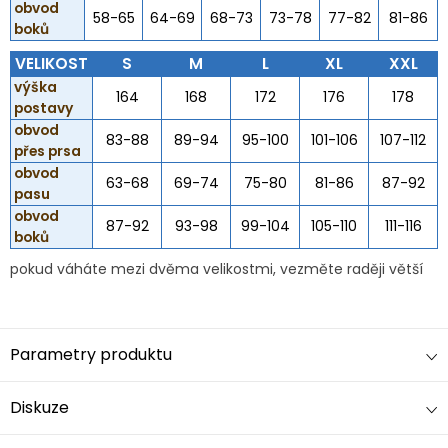
obvod
58-65
64-69
68-73
73-78
77-82
81-86
boků
VELIKOST
S
M
L
XL
XXL
výška
164
168
172
176
178
postavy
obvod
83-88
89-94
95-100
101-106
107-112
přes prsa
obvod
63-68
69-74
75-80
81-86
87-92
pasu
obvod
87-92
93-98
99-104
105-110
111-116
boků
pokud váháte mezi dvěma velikostmi, vezměte raději větší
Parametry produktu
Diskuze