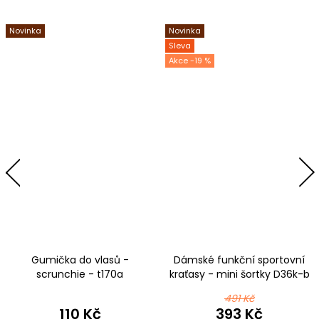
Novinka
Novinka
Sleva
-19 %
Gumička do vlasů -
Dámské funkční sportovní
scrunchie - t170a
kraťasy - mini šortky D36k-b
modrozelená
t170a modrozelená
491 Kč
110 Kč
393 Kč