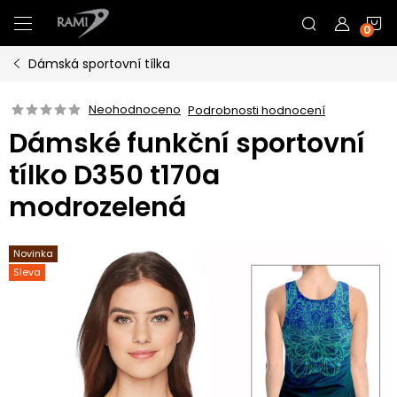
Přejít
N
na
obsah
Dámská sportovní tílka
K
Neohodnoceno
Podrobnosti hodnocení
Dámské funkční sportovní
tílko D350 t170a
modrozelená
Novinka
Sleva