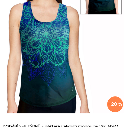
–20 %
DODÁNÍ 2-6 TÝDNŮ - některé velikosti mohou být SKLADEM