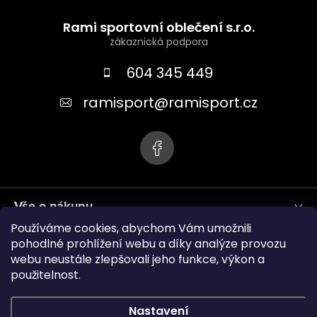
Z
á
Rami sportovní oblečení s.r.o.
p
a
604 345 449
t
ramisport
@
ramisport.cz
í
Vše o nákupu
Používáme cookies, abychom Vám umožnili
Informace pro vás
pohodlné prohlížení webu a díky analýze provozu
webu neustále zlepšovali jeho funkce, výkon a
použitelnost.
ramisport.eu
Nastavení