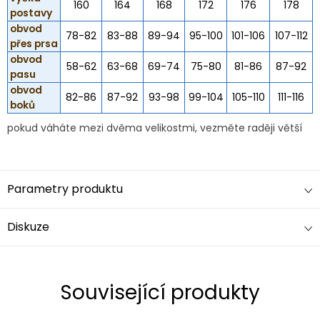
160
164
168
172
176
178
postavy
obvod
78-82
83-88
89-94
95-100
101-106
107-112
přes prsa
obvod
58-62
63-68
69-74
75-80
81-86
87-92
pasu
obvod
82-86
87-92
93-98
99-104
105-110
111-116
boků
pokud váháte mezi dvěma velikostmi, vezměte raději větší
Parametry produktu
Diskuze
Související produkty