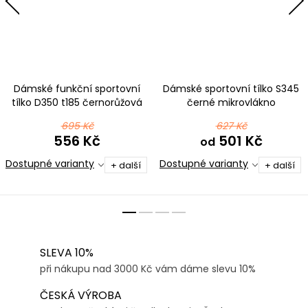
Dámské funkční sportovní
Dámské sportovní tílko S345
tílko D350 t185 černorůžová
černé mikrovlákno
695 Kč
627 Kč
556 Kč
501 Kč
od
Dostupné varianty
Dostupné varianty
+ další
+ další
SLEVA 10%
při nákupu nad 3000 Kč vám dáme slevu 10%
ČESKÁ VÝROBA