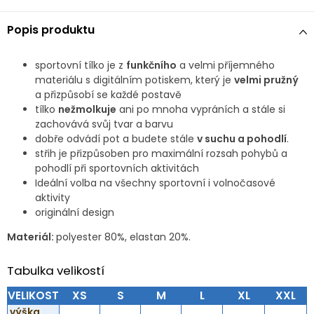
Popis produktu
sportovní tílko je z
funkčního
a velmi příjemného
materiálu s digitálním potiskem, který je
velmi pružný
a přizpůsobí se každé postavě
tílko
nežmolkuje
ani po mnoha vypráních a stále si
zachovává svůj tvar a barvu
dobře odvádí pot a budete stále
v suchu a pohodlí
.
střih je přizpůsoben pro maximální rozsah pohybů a
pohodlí při sportovních aktivitách
Ideální volba na všechny sportovní i volnočasové
aktivity
originální design
Materiál:
polyester 80%, elastan 20%.
Tabulka velikostí
VELIKOST
XS
S
M
L
XL
XXL
výška