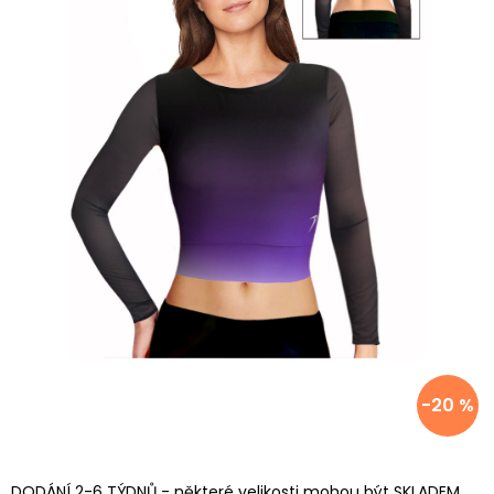
-20 %
DODÁNÍ 2-6 TÝDNŮ - některé velikosti mohou být SKLADEM