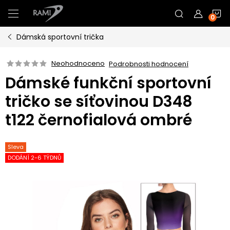
Přejít
N
na
obsah
Dámská sportovní trička
K
Neohodnoceno
Podrobnosti hodnocení
Dámské funkční sportovní
tričko se síťovinou D348
t122 černofialová ombré
Sleva
DODÁNÍ 2-6 TÝDNŮ