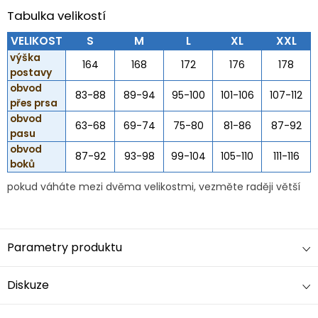
Tabulka velikostí
VELIKOST
S
M
L
XL
XXL
výška
164
168
172
176
178
postavy
obvod
83-88
89-94
95-100
101-106
107-112
přes prsa
obvod
63-68
69-74
75-80
81-86
87-92
pasu
obvod
87-92
93-98
99-104
105-110
111-116
boků
pokud váháte mezi dvěma velikostmi, vezměte raději větší
Parametry produktu
Diskuze