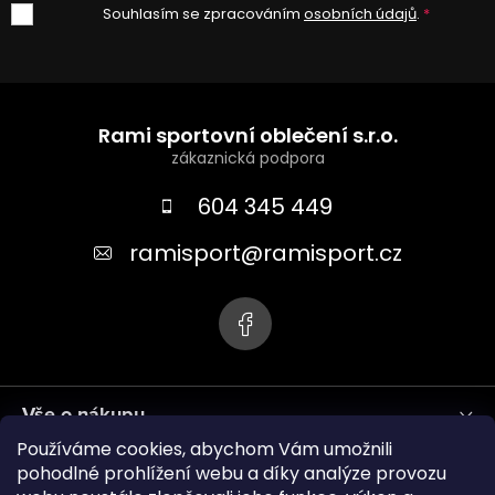
Souhlasím se zpracováním
osobních údajů
.
Z
á
Rami sportovní oblečení s.r.o.
p
a
604 345 449
t
ramisport
@
ramisport.cz
í
Vše o nákupu
Používáme cookies, abychom Vám umožnili
Informace pro vás
pohodlné prohlížení webu a díky analýze provozu