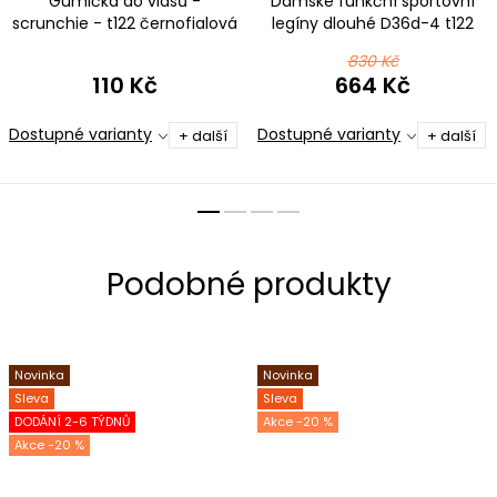
Gumička do vlasů -
Dámské funkční sportovní
scrunchie - t122 černofialová
legíny dlouhé D36d-4 t122
ombré
černofialová ombré
830 Kč
110 Kč
664 Kč
Dostupné varianty
Dostupné varianty
+ další
+ další
Novinka
Novinka
Sleva
Sleva
DODÁNÍ 2-6 TÝDNŮ
-20 %
-20 %