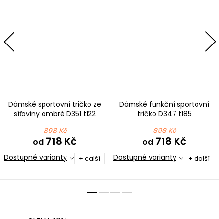
Dámské sportovní tričko ze
Dámské funkční sportovní
síťoviny ombré D351 t122
tričko D347 t185
černofialová
černotyrkysová
898 Kč
898 Kč
718 Kč
718 Kč
od
od
Dostupné varianty
Dostupné varianty
+ další
+ další