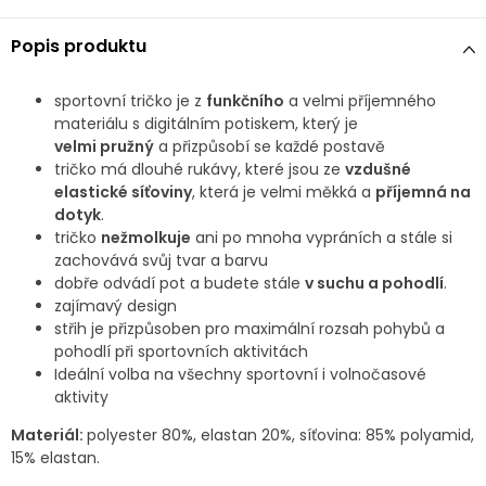
Popis produktu
sportovní tričko je z
funkčního
a velmi příjemného
materiálu s digitálním potiskem, který
je
velmi
pružný
a přizpůsobí se každé postavě
tričko má dlouhé rukávy, které jsou ze
vzdušné
elastické síťoviny
, která je velmi měkká a
příjemná na
dotyk
.
tričko
nežmolkuje
ani po mnoha vypráních a stále si
zachovává svůj tvar a barvu
dobře odvádí pot a budete stále
v suchu a pohodlí
.
zajímavý design
střih je přizpůsoben pro maximální rozsah pohybů a
pohodlí při sportovních aktivitách
Ideální volba na všechny sportovní i volnočasové
aktivity
Materiál:
polyester 80%, elastan 20%, síťovina: 85% polyamid,
15% elastan.