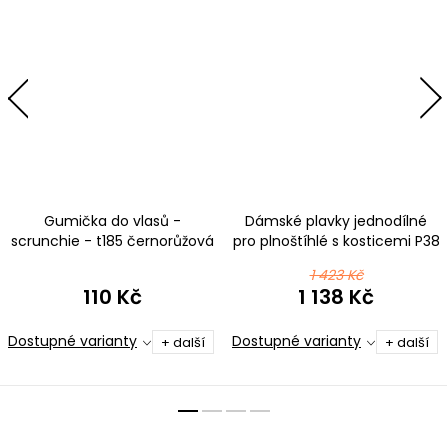
Gumička do vlasů -
Dámské plavky jednodílné
scrunchie - t185 černorůžová
pro plnoštíhlé s kosticemi P38
t185 černorůžová
1 423 Kč
110 Kč
1 138 Kč
Dostupné varianty
Dostupné varianty
+ další
+ další