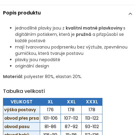
Popis produktu
jednodílné plavky jsou z
kvalitní matné plavkoviny
s
digitálním potiskem, která je
pružná
a přizpůsobí se
každé postavě
mají tvarovanou podprsenku bez výztuže, zpevněnou
gumičkou, která tvaruje postavu
plavky jsou nepodšité
originální design
Materiál:
polyester 80%, elastan 20%.
Tabulka velikostí
VELIKOST
XL
XXL
XXXL
výška postavy
176
178
178
obvod přes prsa
101-106
107-112
113-122
obvod pasu
81-86
87-92
93-102
obvod boků
105-110
111-116
117-126