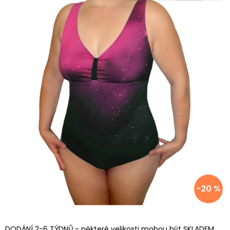
-20 %
DODÁNÍ 2-6 TÝDNŮ - některé velikosti mohou být SKLADEM