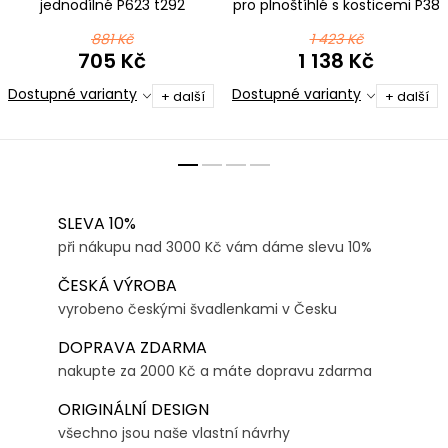
jednodílné P623 t292
pro plnoštíhlé s kosticemi P38
černorůžová
t806 černomodrá
881 Kč
1 423 Kč
705 Kč
1 138 Kč
Dostupné varianty
Dostupné varianty
+ další
+ další
SLEVA 10%
při nákupu nad 3000 Kč vám dáme slevu 10%
ČESKÁ VÝROBA
vyrobeno českými švadlenkami v Česku
DOPRAVA ZDARMA
nakupte za 2000 Kč a máte dopravu zdarma
ORIGINÁLNÍ DESIGN
všechno jsou naše vlastní návrhy