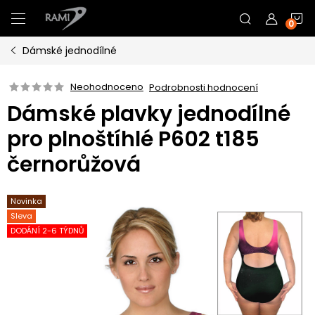
Přejít
N
na
obsah
Dámské jednodílné
K
Neohodnoceno
Podrobnosti hodnocení
Dámské plavky jednodílné
pro plnoštíhlé P602 t185
černorůžová
Novinka
Sleva
DODÁNÍ 2-6 TÝDNŮ