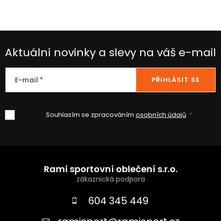
Aktuální novinky a slevy na váš e-mail
E-mail
PŘIHLÁSIT SE
Souhlasím se zpracováním
osobních údajů
.
Z
á
Rami sportovní oblečení s.r.o.
p
a
604 345 449
t