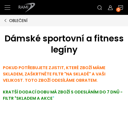
Přejít
N
na
obsah
OBLEČENÍ
K
Dámské sportovní a fitness
legíny
POKUD POTŘEBUJETE ZJISTIT, KTERÉ ZBOŽÍ MÁME
SKLADEM, ZAŠKRTNĚTE FILTR "NA SKLADĚ" A VAŠI
VELIKOST. TOTO ZBOŽÍ ODESÍLÁME OBRATEM.
KRATŠÍ DODACÍ DOBU MÁ ZBOŽÍ S ODESLÁNÍM DO 7 DNŮ -
FILTR "SKLADEM A AKCE
"