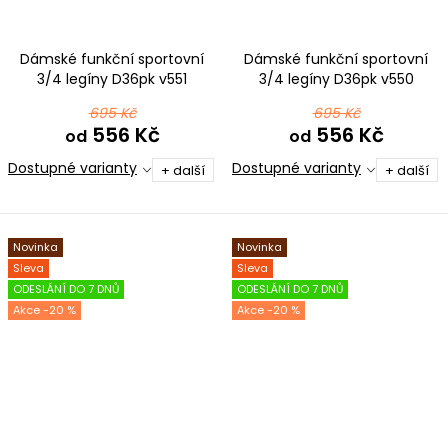
Dámské funkční sportovní
Dámské funkční sportovní
3/4 legíny D36pk v551
3/4 legíny D36pk v550
černošedá
modrotyrkysová
695 Kč
695 Kč
556 Kč
556 Kč
od
od
Dostupné varianty
Dostupné varianty
+ další
+ další
Novinka
Novinka
Sleva
Sleva
ODESLÁNÍ DO 7 DNŮ
ODESLÁNÍ DO 7 DNŮ
-20 %
-20 %