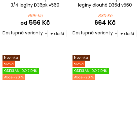
3/4 legíny D36pk v560
legíny dlouhé D36d v560
černorůžová
černorůžová
695 Kč
830 Kč
556 Kč
664 Kč
od
Dostupné varianty
Dostupné varianty
+ další
+ další
Novinka
Novinka
Sleva
Sleva
ODESLÁNÍ DO 7 DNŮ
ODESLÁNÍ DO 7 DNŮ
-20 %
-20 %