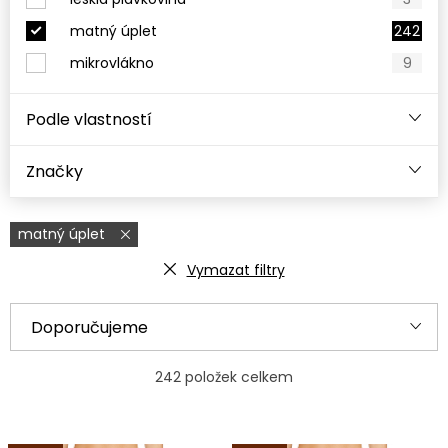
matný úplet
242
mikrovlákno
9
Podle vlastností
Značky
matný úplet
Vymazat filtry
V
Ř
Doporučujeme
ý
a
Nejlevnější
p
z
242
položek celkem
i
e
Nejdražší