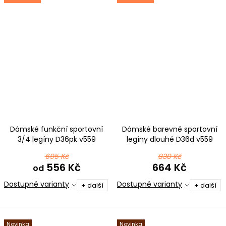
Dámské funkční sportovní
Dámské barevné sportovní
3/4 legíny D36pk v559
legíny dlouhé D36d v559
černošedá
černošedá
695 Kč
830 Kč
556 Kč
664 Kč
od
Dostupné varianty
Dostupné varianty
+ další
+ další
Novinka
Novinka