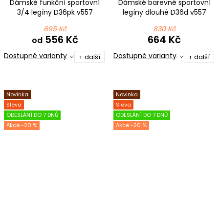
Dámské funkční sportovní
Dámské barevné sportovní
3/4 legíny D36pk v557
legíny dlouhé D36d v557
černorůžovozelená
černorůžovozelená
695 Kč
830 Kč
556 Kč
664 Kč
od
Dostupné varianty
Dostupné varianty
+ další
+ další
Novinka
Novinka
Sleva
Sleva
ODESLÁNÍ DO 7 DNŮ
ODESLÁNÍ DO 7 DNŮ
-20 %
-20 %