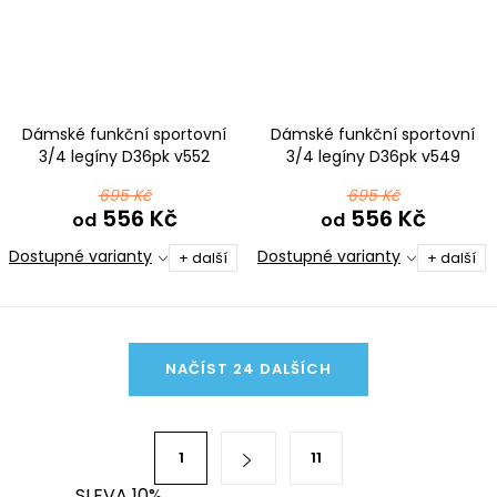
Dámské funkční sportovní
Dámské funkční sportovní
3/4 legíny D36pk v552
3/4 legíny D36pk v549
růžovofialová
růžovomodrá
695 Kč
695 Kč
556 Kč
556 Kč
od
od
Dostupné varianty
Dostupné varianty
+ další
+ další
O
NAČÍST 24 DALŠÍCH
v
l
á
S
1
11
d
t
SLEVA 10%