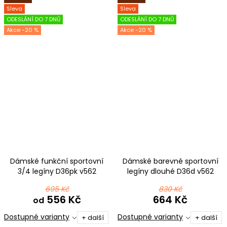
Sleva
Sleva
ODESLÁNÍ DO 7 DNŮ
ODESLÁNÍ DO 7 DNŮ
-20 %
-20 %
Dámské funkční sportovní
Dámské barevné sportovní
3/4 legíny D36pk v562
legíny dlouhé D36d v562
černošedá
černošedá
695 Kč
830 Kč
556 Kč
664 Kč
od
Dostupné varianty
Dostupné varianty
+ další
+ další