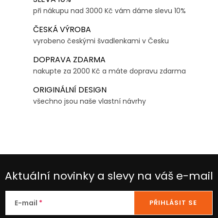
a
r
při nákupu nad 3000 Kč vám dáme slevu 10%
c
á
í
n
ČESKÁ VÝROBA
p
k
vyrobeno českými švadlenkami v Česku
r
o
DOPRAVA ZDARMA
v
v
nakupte za 2000 Kč a máte dopravu zdarma
k
á
y
ORIGINÁLNÍ DESIGN
n
v
všechno jsou naše vlastní návrhy
í
ý
p
i
s
u
Aktuální novinky a slevy na váš e-mail
E-mail
PŘIHLÁSIT SE