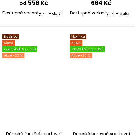
556 Kč
664 Kč
od
Dostupné varianty
Dostupné varianty
+ další
+ další
Novinka
Novinka
Sleva
Sleva
ODESLÁNÍ DO 7 DNŮ
ODESLÁNÍ DO 7 DNŮ
-20 %
-20 %
Dámské funkční sportovní
Dámské barevné sportovní