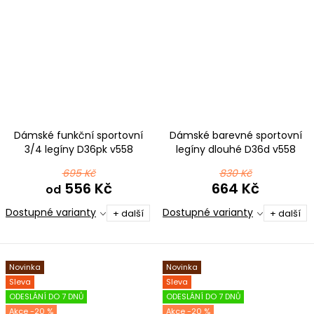
Dámské funkční sportovní
Dámské barevné sportovní
3/4 legíny D36pk v558
legíny dlouhé D36d v558
černomodrá
černomodrá
695 Kč
830 Kč
556 Kč
664 Kč
od
Dostupné varianty
Dostupné varianty
+ další
+ další
Novinka
Novinka
Sleva
Sleva
ODESLÁNÍ DO 7 DNŮ
ODESLÁNÍ DO 7 DNŮ
-20 %
-20 %