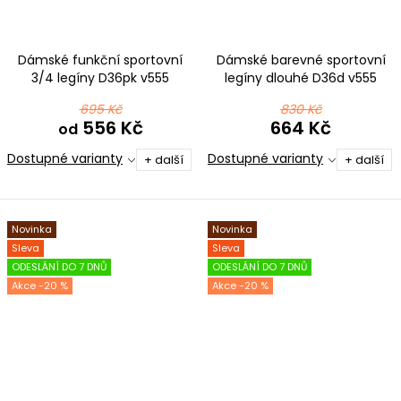
Dámské funkční sportovní
Dámské barevné sportovní
3/4 legíny D36pk v555
legíny dlouhé D36d v555
černomodrorůžová
černomodrorůžová
695 Kč
830 Kč
556 Kč
664 Kč
od
Dostupné varianty
Dostupné varianty
+ další
+ další
Novinka
Novinka
Sleva
Sleva
ODESLÁNÍ DO 7 DNŮ
ODESLÁNÍ DO 7 DNŮ
-20 %
-20 %