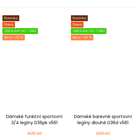
Novinka
Novinka
Sleva
Sleva
ODESLÁNÍ DO 7 DNŮ
ODESLÁNÍ DO 7 DNŮ
-20 %
-20 %
Dámské funkční sportovní
Dámské barevné sportovní
3/4 legíny D36pk v561
legíny dlouhé D36d v561
černomodrá
černomodrá
695 Kč
830 Kč