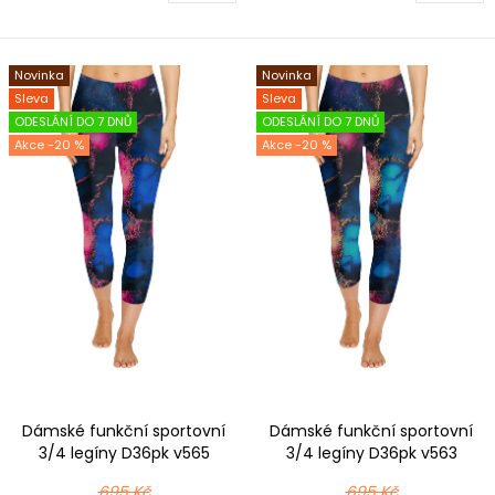
Novinka
Novinka
Sleva
Sleva
ODESLÁNÍ DO 7 DNŮ
ODESLÁNÍ DO 7 DNŮ
-20 %
-20 %
Dámské funkční sportovní
Dámské funkční sportovní
3/4 legíny D36pk v565
3/4 legíny D36pk v563
modrorůžová
barevná
695 Kč
695 Kč