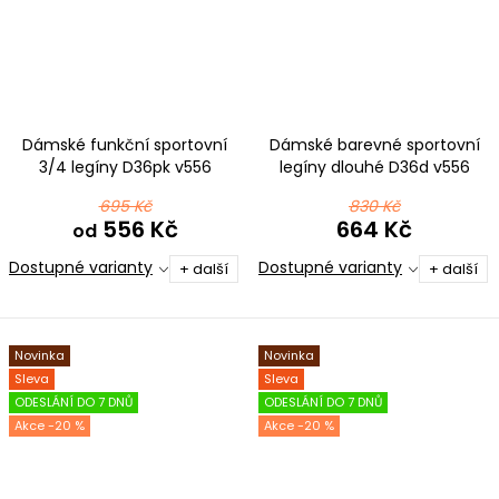
Dámské funkční sportovní
Dámské barevné sportovní
3/4 legíny D36pk v556
legíny dlouhé D36d v556
černomodrozelená
černomodrozelená
695 Kč
830 Kč
556 Kč
664 Kč
od
Dostupné varianty
Dostupné varianty
+ další
+ další
Novinka
Novinka
Sleva
Sleva
ODESLÁNÍ DO 7 DNŮ
ODESLÁNÍ DO 7 DNŮ
-20 %
-20 %