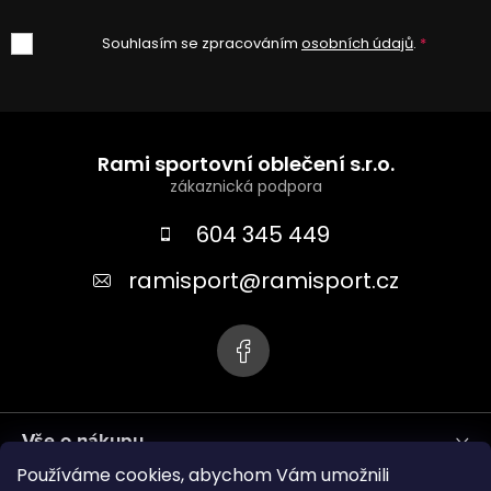
Souhlasím se zpracováním
osobních údajů
.
Z
á
Rami sportovní oblečení s.r.o.
p
a
604 345 449
t
ramisport
@
ramisport.cz
í
Vše o nákupu
Používáme cookies, abychom Vám umožnili