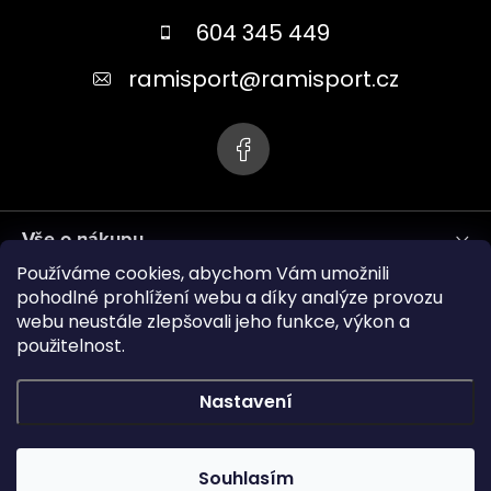
a
604 345 449
t
ramisport
@
ramisport.cz
í
Vše o nákupu
Používáme cookies, abychom Vám umožnili
Informace pro vás
pohodlné prohlížení webu a díky analýze provozu
webu neustále zlepšovali jeho funkce, výkon a
použitelnost.
ramisport.eu
Nastavení
Copyright 2026
RAMISPORT
. Všechna práva vyhrazena.
Souhlasím