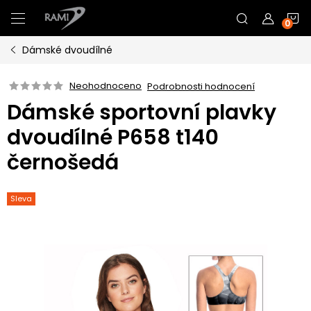
Přejít
N
na
obsah
Dámské dvoudílné
K
Neohodnoceno
Podrobnosti hodnocení
Dámské sportovní plavky
dvoudílné P658 t140
černošedá
Sleva