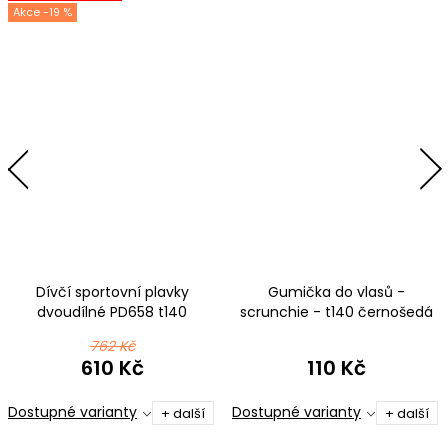
-19 %
Dívčí sportovní plavky
Gumička do vlasů -
dvoudílné PD658 t140
scrunchie - t140 černošedá
černošedá
762 Kč
610 Kč
110 Kč
Dostupné varianty
Dostupné varianty
+ další
+ další