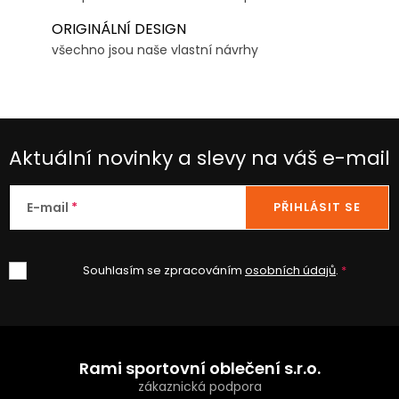
ORIGINÁLNÍ DESIGN
všechno jsou naše vlastní návrhy
Aktuální novinky a slevy na váš e-mail
E-mail
PŘIHLÁSIT SE
Souhlasím se zpracováním
osobních údajů
.
Z
á
Rami sportovní oblečení s.r.o.
p