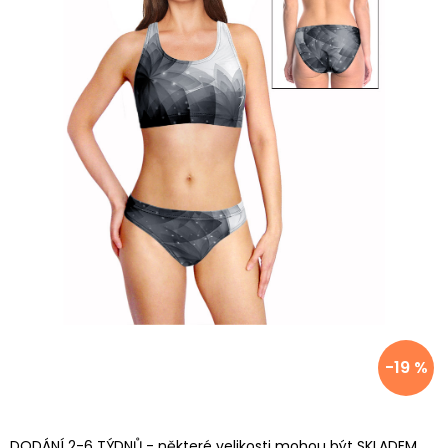
-19 %
DODÁNÍ 2-6 TÝDNŮ - některé velikosti mohou být SKLADEM