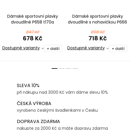
Dámské sportovní plavky
Dámské sportovní plavky
dvoudílné P658 t170a
dvoudílné s nohavičkou P666
růžovofialová
t207 petrolejová
847 Kč
898 Kč
678 Kč
718 Kč
Dostupné varianty
Dostupné varianty
+ další
+ další
SLEVA 10%
při nákupu nad 3000 Kč vám dáme slevu 10%
ČESKÁ VÝROBA
vyrobeno českými švadlenkami v Česku
DOPRAVA ZDARMA
nakupte za 2000 Kč a máte dopravu zdarma