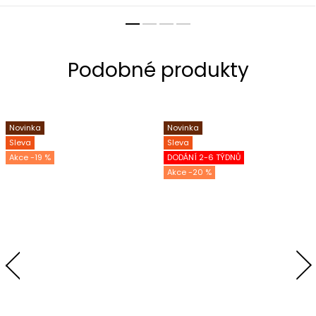
Novinka
Novinka
Sleva
Sleva
-19 %
DODÁNÍ 2-6 TÝDNŮ
-20 %