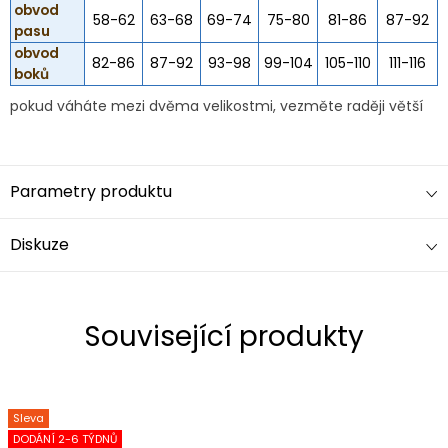
obvod
58-62
63-68
69-74
75-80
81-86
87-92
pasu
obvod
82-86
87-92
93-98
99-104
105-110
111-116
boků
pokud váháte mezi dvěma velikostmi, vezměte raději větší
Parametry produktu
Diskuze
Související produkty
Sleva
DODÁNÍ 2-6 TÝDNŮ