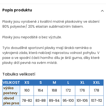
Popis produktu
Plavky jsou vyrobené z kvalitní matné plavkoviny ve složení
80% polyester/ 20% elastan sublimačním tiskem.
Plavky jsou nepodšité a bez výztuže.
Tyto dvoudílné sportovní plavky mají široká ramínka a
vykrojená záda, která nabízejí naprostou volnost pohybu. V
pase a ve spodní části horního dílu je širší guma, díky které
plavky drží pevně na svém místě.
Tabulka velikostí
VELIKOST
XS
S
M
L
XL
XXL
výška
160
164
168
172
176
178
postavy
obvod
78-82
83-88
89-94
95-100
101-106
107-112
přes prsa