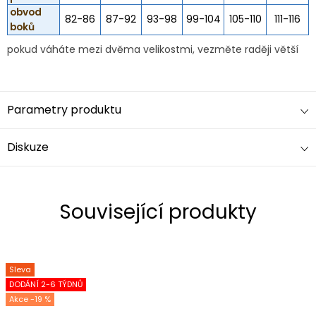
obvod
82-86
87-92
93-98
99-104
105-110
111-116
boků
pokud váháte mezi dvěma velikostmi, vezměte raději větší
Parametry produktu
Diskuze
Související produkty
Sleva
DODÁNÍ 2-6 TÝDNŮ
-19 %