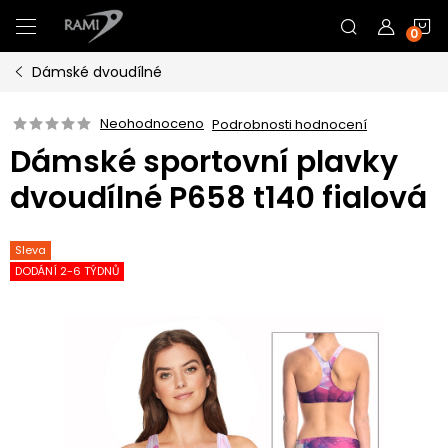
Přejít
N
na
obsah
Dámské dvoudílné
K
Neohodnoceno
Podrobnosti hodnocení
Dámské sportovní plavky
dvoudílné P658 t140 fialová
Sleva
DODÁNÍ 2-6 TÝDNŮ