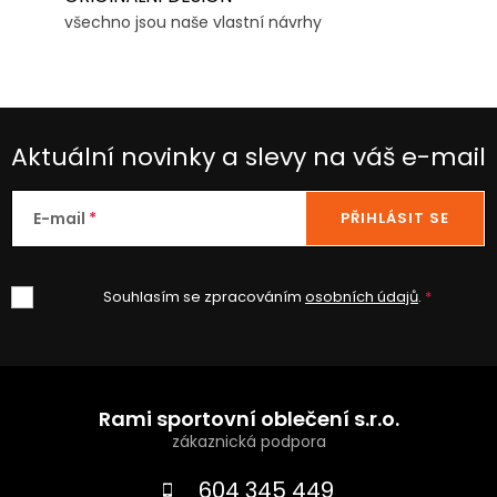
všechno jsou naše vlastní návrhy
Aktuální novinky a slevy na váš e-mail
E-mail
PŘIHLÁSIT SE
Souhlasím se zpracováním
osobních údajů
.
Z
á
Rami sportovní oblečení s.r.o.
p
a
604 345 449