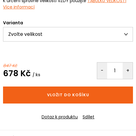
K určení správné velikosti VŽDY použijte
TABULKU VELIKOSTÍ
Více informací
Varianta
847 Kč
678 Kč
/ ks
Měrná
cena:
VLOŽIT DO KOŠÍKU
Dotaz k produktu
Sdílet