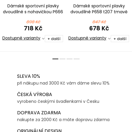
Dámské sportovní plavky
Dámské sportovní plavky
dvoudílné s nohavičkou P666
dvoudílné P658 t207 tmavě
t189 černorůžová
červená
898 Kč
847 Kč
718 Kč
678 Kč
Dostupné varianty
Dostupné varianty
+ další
+ další
SLEVA 10%
při nákupu nad 3000 Kč vám dáme slevu 10%
ČESKÁ VÝROBA
vyrobeno českými švadlenkami v Česku
DOPRAVA ZDARMA
nakupte za 2000 Kč a máte dopravu zdarma
ORIGINÁLNÍ DESIGN