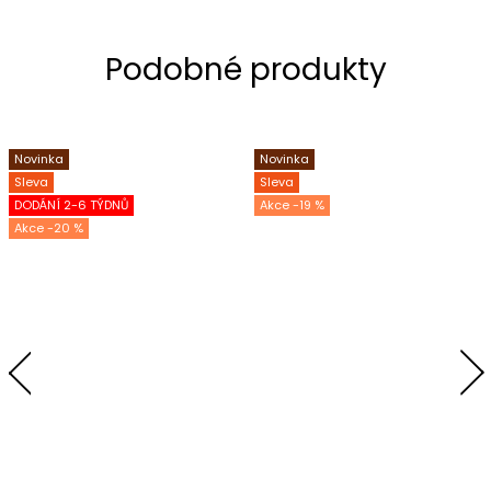
Novinka
Novinka
Sleva
Sleva
DODÁNÍ 2-6 TÝDNŮ
-19 %
-20 %