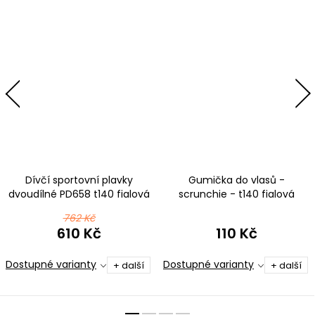
Dívčí sportovní plavky
Gumička do vlasů -
dvoudílné PD658 t140 fialová
scrunchie - t140 fialová
762 Kč
610 Kč
110 Kč
Dostupné varianty
Dostupné varianty
+ další
+ další