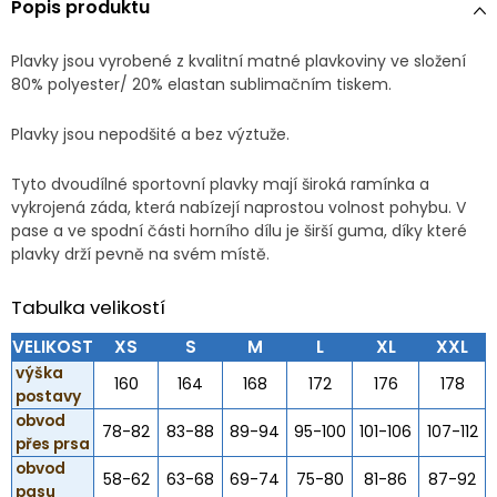
Popis produktu
Plavky jsou vyrobené z kvalitní matné plavkoviny ve složení
80% polyester/ 20% elastan sublimačním tiskem.
Plavky jsou nepodšité a bez výztuže.
Tyto dvoudílné sportovní plavky mají široká ramínka a
vykrojená záda, která nabízejí naprostou volnost pohybu. V
pase a ve spodní části horního dílu je širší guma, díky které
plavky drží pevně na svém místě.
Tabulka velikostí
VELIKOST
XS
S
M
L
XL
XXL
výška
160
164
168
172
176
178
postavy
obvod
78-82
83-88
89-94
95-100
101-106
107-112
přes prsa
obvod
58-62
63-68
69-74
75-80
81-86
87-92
pasu