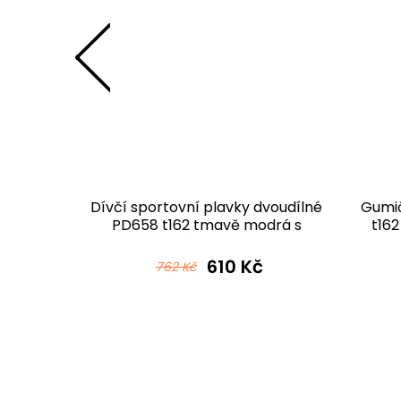
lavky
Dívčí sportovní plavky dvoudílné
Gumič
 tmavě
PD658 t162 tmavě modrá s
t16
u
růžovou
č
610 Kč
762 Kč