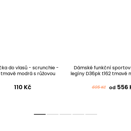
ka do vlasů - scrunchie -
Dámské funkční sportov
2 tmavě modrá s růžovou
legíny D36pk t162 tmavě 
růžovou
110 Kč
556 
695 Kč
od