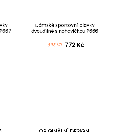
vky
Dámské sportovní plavky
Dám
 P667
dvoudílné s nohavičkou P666
dvou
vá
v565 modrorůžová
772 Kč
898 Kč
A
ORIGINÁLNÍ DESIGN