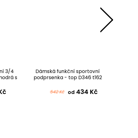
ní 3/4
Dámská funkční sportovní
Dám
modrá s
podprsenka - top D346 t162
jedn
tmavě modrá s růžovou
Kč
434 Kč
542 Kč
od