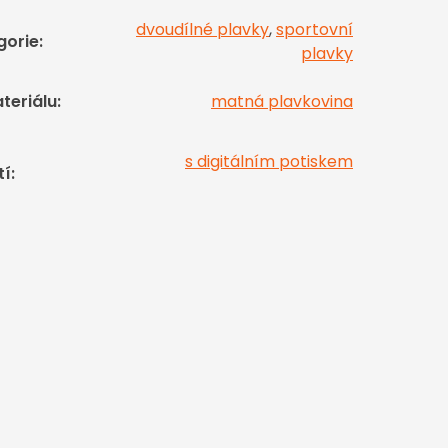
dvoudílné plavky
,
sportovní
gorie
:
plavky
teriálu
:
matná plavkovina
s digitálním potiskem
tí
: