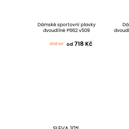
lavky
Dámské sportovní plavky
Dá
59
dvoudílné P662 v509
dvoudí
č
718 Kč
898 Kč
od
SLEVA 10%