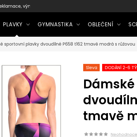
eklamace, výměny a vrácení zboží
PLAVKY
GYMNASTIKA
OBLEČENÍ
SC
 sportovní plavky dvoudílné P658 t162 tmavě modrá s růžovou
Sleva
DODÁNÍ 2-6 T
Dámské 
dvoudíln
tmavě m
Neohodnoc