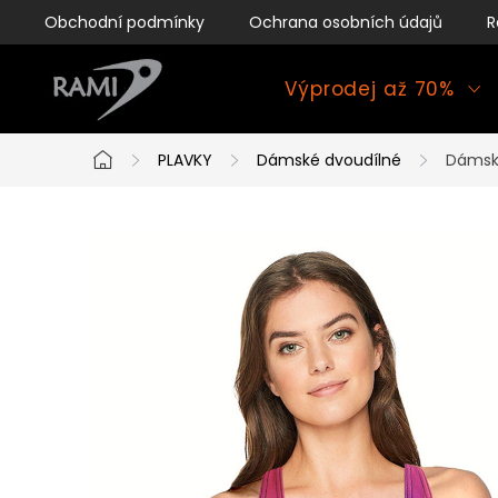
Přejít
Obchodní podmínky
Ochrana osobních údajů
R
na
obsah
Výprodej až 70%
PLAVKY
Dámské dvoudílné
Dámské
Domů