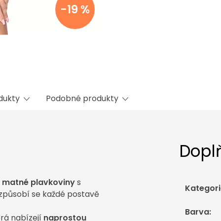
-19 %
odukty
Podobné produkty
Dopl
í matné plavkoviny
s
Kategori
izpůsobí se každé postavě
Barva
:
erá nabízejí
naprostou