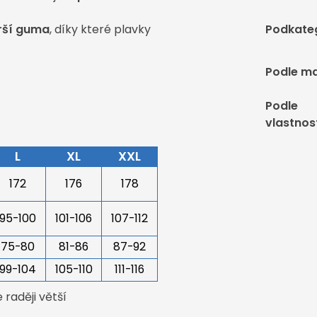
irší guma
, díky které plavky
Podkate
Podle ma
Podle
vlastnos
L
XL
XXL
172
176
178
95-100
101-106
107-112
75-80
81-86
87-92
99-104
105-110
111-116
raději větší