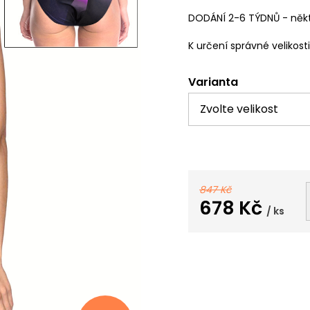
DODÁNÍ 2-6 TÝDNŮ - někt
K určení správné velikost
Varianta
847 Kč
678 Kč
/ ks
Měrná
cena: