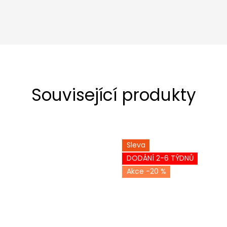
Související produkty
Sleva
DODÁNÍ 2-6 TÝDNŮ
-20 %