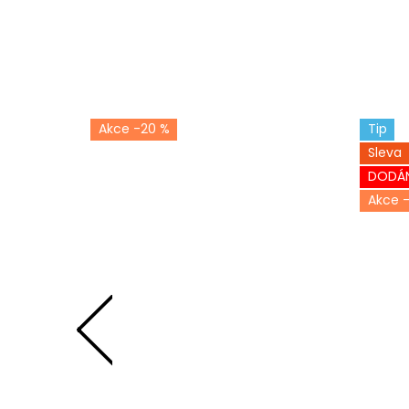
-20 %
Tip
Sleva
DODÁN
-