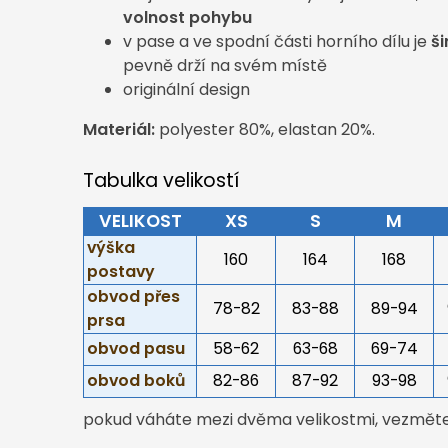
volnost pohybu
v pase a ve spodní části horního dílu je
š
pevně drží na svém místě
originální design
Materiál:
polyester 80%, elastan 20%.
Tabulka velikostí
VELIKOST
XS
S
M
výška
160
164
168
postavy
obvod přes
78-82
83-88
89-94
prsa
obvod pasu
58-62
63-68
69-74
obvod boků
82-86
87-92
93-98
pokud váháte mezi dvěma velikostmi, vezměte 