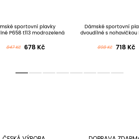
mské sportovní plavky
Dámské sportovní pla
lné P658 t113 modrozelená
dvoudílné s nohavičkou
t256ct černotyrkyso
678 Kč
718 Kč
847 Kč
898 Kč
ČESKÁ VÝROBA
DOPRAVA ZDARM