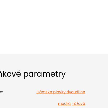
ňkové parametry
e
:
Dámské plavky dvoudílné
modrá
,
růžová