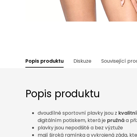
Popis produktu
Diskuze
Související pr
Popis produktu
dvoudílné sportovní plavky jsou z
kvalitn
digitálním potiskem, která je
pružná
a př
plavky jsou nepodšité a bez výztuže
mají široká ramínka a vykrojená záda, kt