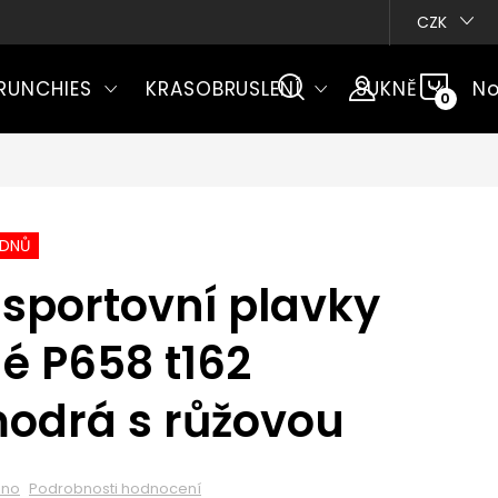
CZK
NÁKU
RUNCHIES
KRASOBRUSLENÍ
SUKNĚ
No
KOŠÍ
ÝDNŮ
sportovní plavky
é P658 t162
odrá s růžovou
eno
Podrobnosti hodnocení