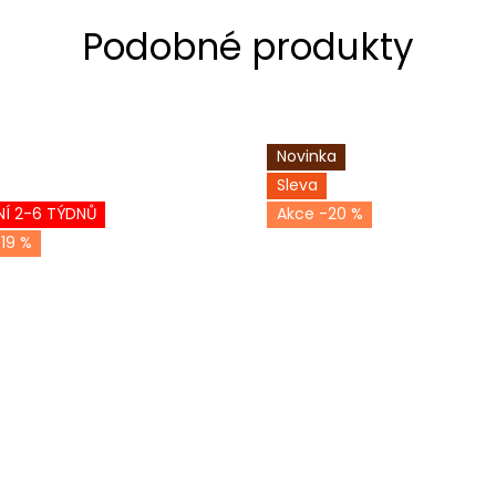
Novinka
Sleva
Í 2-6 TÝDNŮ
-20 %
19 %