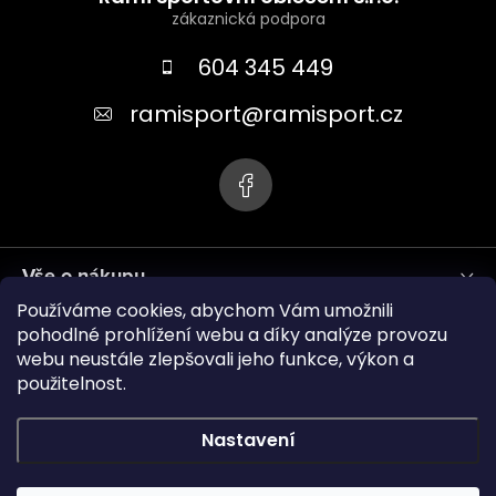
p
a
604 345 449
t
ramisport
@
ramisport.cz
í
Vše o nákupu
Používáme cookies, abychom Vám umožnili
Informace pro vás
pohodlné prohlížení webu a díky analýze provozu
webu neustále zlepšovali jeho funkce, výkon a
použitelnost.
ramisport.eu
Nastavení
Copyright 2026
RAMISPORT
. Všechna práva vyhrazena.