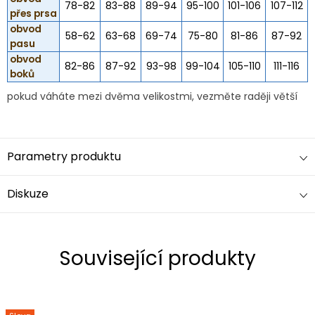
78-82
83-88
89-94
95-100
101-106
107-112
přes prsa
obvod
58-62
63-68
69-74
75-80
81-86
87-92
pasu
obvod
82-86
87-92
93-98
99-104
105-110
111-116
boků
pokud váháte mezi dvěma velikostmi, vezměte raději větší
Parametry produktu
Diskuze
Související produkty