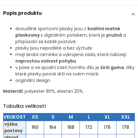
Popis produktu
dvoudílné sportovní plavky jsou z
kvalitní matné
plavkoviny
s digitálním potiskem, která je
pružná
a
přizpůsobí se každé postavě
plavky jsou nepodšité a bez výztuže
mají široká ramínka a vykrojená záda, která nabízejí
naprostou volnost pohybu
v pase a ve spodní části horního dílu je
širší guma
, díky
které plavky pevně drží na svém místě
originální design
Materiál:
polyester 80%, elastan 20%.
Tabulka velikostí
VELIKOST
XS
S
M
L
XL
XXL
výška
160
164
168
172
176
178
postavy
obvod