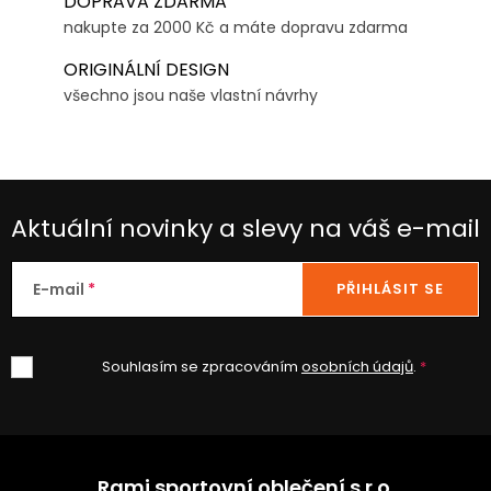
DOPRAVA ZDARMA
nakupte za 2000 Kč a máte dopravu zdarma
ORIGINÁLNÍ DESIGN
všechno jsou naše vlastní návrhy
Aktuální novinky a slevy na váš e-mail
E-mail
PŘIHLÁSIT SE
Souhlasím se zpracováním
osobních údajů
.
Z
á
Rami sportovní oblečení s.r.o.