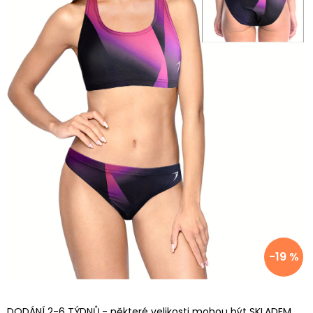
-19 %
DODÁNÍ 2-6 TÝDNŮ - některé velikosti mohou být SKLADEM