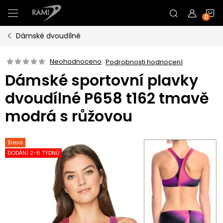
Přejít
N
na
obsah
Dámské dvoudílné
K
Neohodnoceno
Podrobnosti hodnocení
Dámské sportovní plavky
dvoudílné P658 t162 tmavě
modrá s růžovou
Sleva
DODÁNÍ 2-6 TÝDNŮ