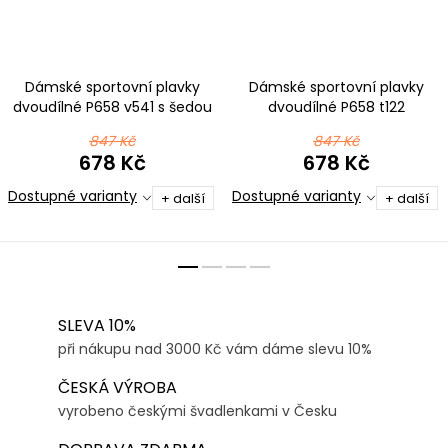
Dámské sportovní plavky
Dámské sportovní plavky
dvoudílné P658 v541 s šedou
dvoudílné P658 t122
černomentolová ombré
847 Kč
847 Kč
678 Kč
678 Kč
Dostupné varianty
Dostupné varianty
+ další
+ další
SLEVA 10%
při nákupu nad 3000 Kč vám dáme slevu 10%
ČESKÁ VÝROBA
vyrobeno českými švadlenkami v Česku