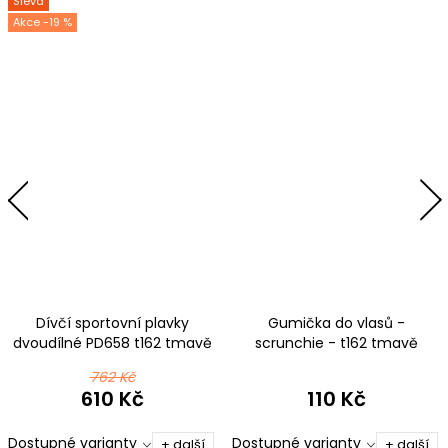
Sleva
-19 %
Dívčí sportovní plavky
Gumička do vlasů -
dvoudílné PD658 t162 tmavě
scrunchie - t162 tmavě
modrá s růžovou
modrá s růžovou
762 Kč
610 Kč
110 Kč
Dostupné varianty
Dostupné varianty
+ další
+ další