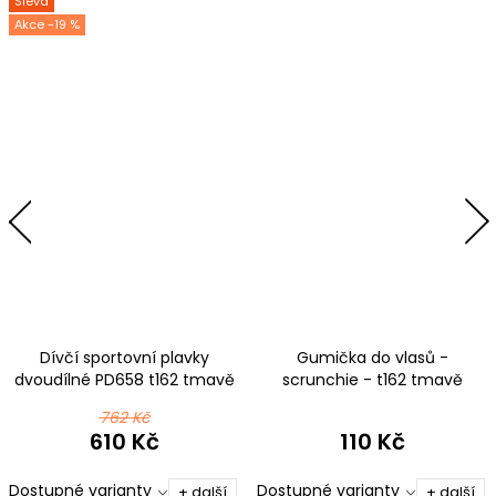
Sleva
-19 %
Dívčí sportovní plavky
Gumička do vlasů -
dvoudílné PD658 t162 tmavě
scrunchie - t162 tmavě
modrá s růžovou
modrá s růžovou
762 Kč
610 Kč
110 Kč
Dostupné varianty
Dostupné varianty
+ další
+ další