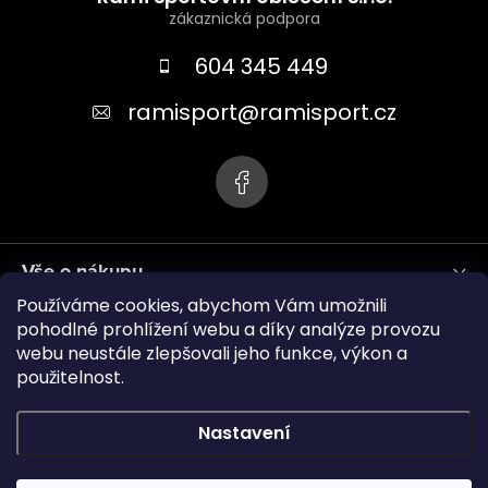
p
a
604 345 449
t
ramisport
@
ramisport.cz
í
Vše o nákupu
Používáme cookies, abychom Vám umožnili
Informace pro vás
pohodlné prohlížení webu a díky analýze provozu
webu neustále zlepšovali jeho funkce, výkon a
použitelnost.
ramisport.eu
Nastavení
Copyright 2026
RAMISPORT
. Všechna práva vyhrazena.