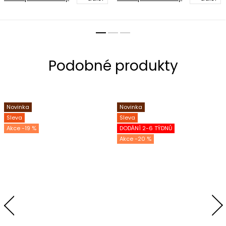
Novinka
Novinka
Sleva
Sleva
-19 %
DODÁNÍ 2-6 TÝDNŮ
-20 %