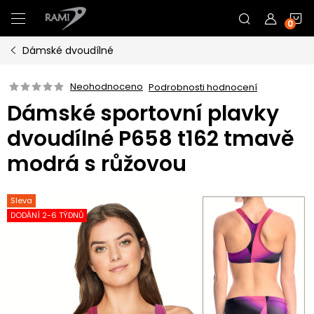
Přejít
N
na
obsah
Dámské dvoudílné
K
Neohodnoceno
Podrobnosti hodnocení
Dámské sportovní plavky
dvoudílné P658 t162 tmavě
modrá s růžovou
Sleva
DODÁNÍ 2-6 TÝDNŮ