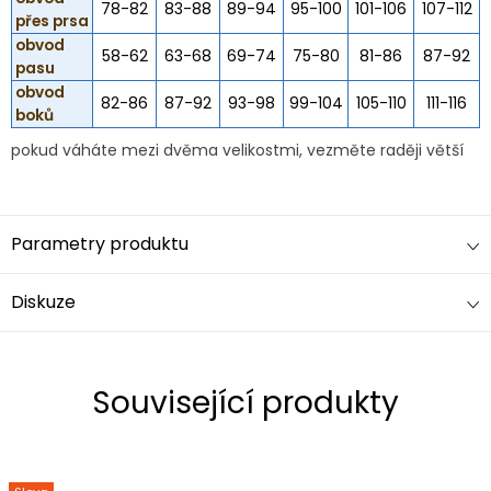
78-82
83-88
89-94
95-100
101-106
107-112
přes prsa
obvod
58-62
63-68
69-74
75-80
81-86
87-92
pasu
obvod
82-86
87-92
93-98
99-104
105-110
111-116
boků
pokud váháte mezi dvěma velikostmi, vezměte raději větší
Parametry produktu
Diskuze
Související produkty