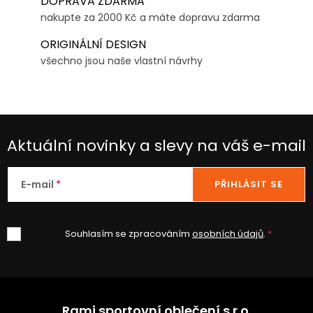
DOPRAVA ZDARMA
nakupte za 2000 Kč a máte dopravu zdarma
ORIGINÁLNÍ DESIGN
všechno jsou naše vlastní návrhy
Aktuální novinky a slevy na váš e-mail
E-mail
PŘIHLÁSIT SE
Souhlasím se zpracováním
osobních údajů
.
Z
á
Rami sportovní oblečení s.r.o.