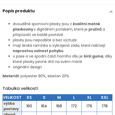
Popis produktu
dvoudílné sportovní plavky jsou z
kvalitní matné
plavkoviny
s digitálním potiskem, která je
pružná
a
přizpůsobí se každé postavě
plavky jsou nepodšité a bez výztuže
mají široká ramínka a vykrojená záda, která nabízejí
naprostou volnost pohybu
v pase a ve spodní části horního dílu je
širší guma
, díky
které plavky pevně drží na svém místě
originální design
Materiál:
polyester 80%, elastan 20%.
Tabulka velikostí
VELIKOST
XS
S
M
L
XL
XXL
výška
160
164
168
172
176
178
postavy
obvod