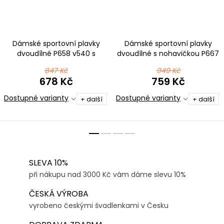
Dámské sportovní plavky
Dámské sportovní plavky
dvoudílné P658 v540 s
dvoudílné s nohavičkou P667
červenou
t185 černotyrkysová
847 Kč
949 Kč
678 Kč
759 Kč
Dostupné varianty
Dostupné varianty
+ další
+ další
SLEVA 10%
při nákupu nad 3000 Kč vám dáme slevu 10%
ČESKÁ VÝROBA
vyrobeno českými švadlenkami v Česku