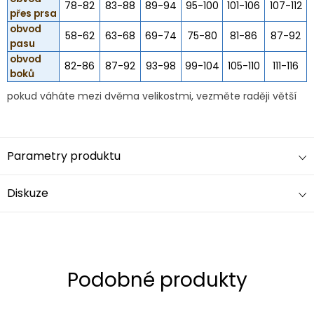
78-82
83-88
89-94
95-100
101-106
107-112
přes prsa
obvod
58-62
63-68
69-74
75-80
81-86
87-92
pasu
obvod
82-86
87-92
93-98
99-104
105-110
111-116
boků
pokud váháte mezi dvěma velikostmi, vezměte raději větší
Parametry produktu
Diskuze