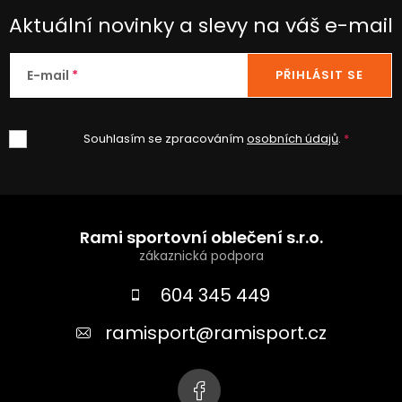
Aktuální novinky a slevy na váš e-mail
E-mail
PŘIHLÁSIT SE
Souhlasím se zpracováním
osobních údajů
.
Z
á
Rami sportovní oblečení s.r.o.
p
a
604 345 449
t
ramisport
@
ramisport.cz
í