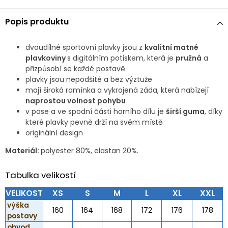
Popis produktu
dvoudílné sportovní plavky jsou z
kvalitní matné
plavkoviny
s digitálním potiskem, která je
pružná
a
přizpůsobí se každé postavě
plavky jsou nepodšité a bez výztuže
mají široká ramínka a vykrojená záda, která nabízejí
naprostou volnost pohybu
v pase a ve spodní části horního dílu je
širší guma
, díky
které plavky pevně drží na svém místě
originální design
Materiál:
polyester 80%, elastan 20%.
Tabulka velikostí
VELIKOST
XS
S
M
L
XL
XXL
výška
160
164
168
172
176
178
postavy
obvod