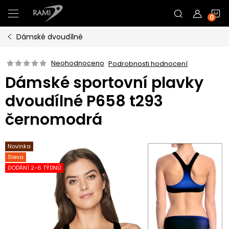
Přejít
N
na
obsah
Dámské dvoudílné
K
Neohodnoceno
Podrobnosti hodnocení
Dámské sportovní plavky
dvoudílné P658 t293
černomodrá
Novinka
Sleva
DODÁNÍ 2-6 TÝDNŮ