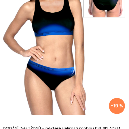
-19 %
DODÁNÍ 2-6 TÝDNŮ - některé velikosti mohou být SKLADEM