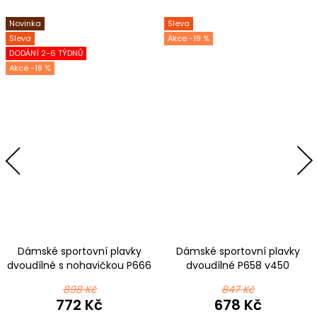
Novinka
Sleva
Sleva
-19 %
DODÁNÍ 2-6 TÝDNŮ
-18 %
Dámské sportovní plavky
Dámské sportovní plavky
dvoudílné s nohavičkou P666
dvoudílné P658 v450
v564 červenozelená
898 Kč
847 Kč
772 Kč
678 Kč