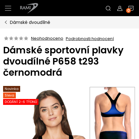
Přejít
N
na
obsah
Dámské dvoudílné
K
Neohodnoceno
Podrobnosti hodnocení
Dámské sportovní plavky
dvoudílné P658 t293
černomodrá
Novinka
Sleva
DODÁNÍ 2-6 TÝDNŮ