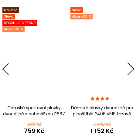
Novinka
Sleva
Sleva
-20 %
DODÁNÍ 2-6 TÝDNŮ
-20 %
Dámské sportovní plavky
Dámské plavky dvoudílné pro
dvoudílné s nohavičkou P667
plnoštíhlé P406 v518 tmavě
t185 černomodrá
modrá
949 Kč
1 440 Kč
759 Kč
1 152 Kč