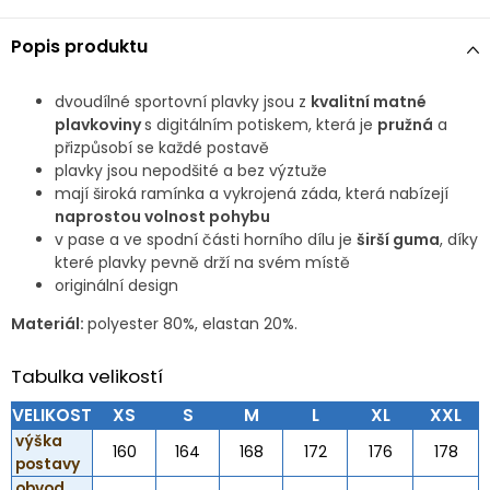
Popis produktu
dvoudílné sportovní plavky jsou z
kvalitní matné
plavkoviny
s digitálním potiskem, která je
pružná
a
přizpůsobí se každé postavě
plavky jsou nepodšité a bez výztuže
mají široká ramínka a vykrojená záda, která nabízejí
naprostou volnost pohybu
v pase a ve spodní části horního dílu je
širší guma
, díky
které plavky pevně drží na svém místě
originální design
Materiál:
polyester 80%, elastan 20%.
Tabulka velikostí
VELIKOST
XS
S
M
L
XL
XXL
výška
160
164
168
172
176
178
postavy
obvod