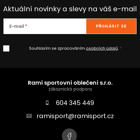
Aktuální novinky a slevy na váš e-mail
E-mail
PŘIHLÁSIT SE
Souhlasím se zpracováním
osobních údajů
.
Z
á
Rami sportovní oblečení s.r.o.
p
a
604 345 449
t
ramisport
@
ramisport.cz
í