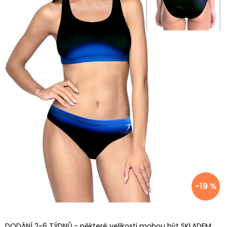
-19 %
DODÁNÍ 2-6 TÝDNŮ - některé velikosti mohou být SKLADEM