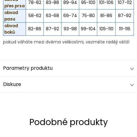
78-82
83-88
89-94
95-100
101-106
107-112
přes prsa
obvod
58-62
63-68
69-74
75-80
81-86
87-92
pasu
obvod
82-86
87-92
93-98
99-104
105-110
111-116
boků
pokud váháte mezi dvěma velikostmi, vezměte raději větší
Parametry produktu
Diskuze