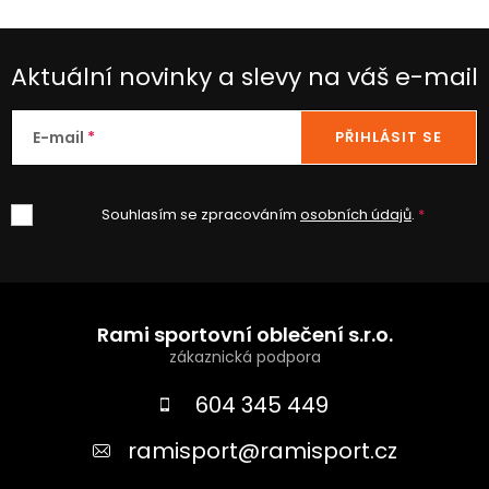
Aktuální novinky a slevy na váš e-mail
E-mail
PŘIHLÁSIT SE
Souhlasím se zpracováním
osobních údajů
.
Z
á
Rami sportovní oblečení s.r.o.
p
a
604 345 449
t
ramisport
@
ramisport.cz
í