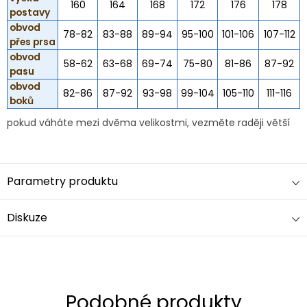
160
164
168
172
176
178
postavy
obvod
78-82
83-88
89-94
95-100
101-106
107-112
přes prsa
obvod
58-62
63-68
69-74
75-80
81-86
87-92
pasu
obvod
82-86
87-92
93-98
99-104
105-110
111-116
boků
pokud váháte mezi dvěma velikostmi, vezměte raději větší
Parametry produktu
Diskuze