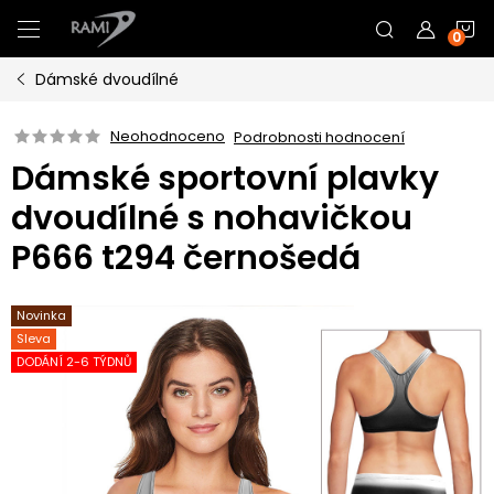
Přejít
N
na
obsah
Dámské dvoudílné
K
Neohodnoceno
Podrobnosti hodnocení
Dámské sportovní plavky
dvoudílné s nohavičkou
P666 t294 černošedá
Novinka
Sleva
DODÁNÍ 2-6 TÝDNŮ