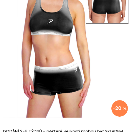
-20 %
DODÁNÍ 2-6 TÝDNŮ - některé velikosti mohou být SKLADEM