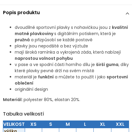
Popis produktu
dvoudílné sportovní plavky s nohavičkou jsou z
kvalitní
matné plavkoviny
s digitálním potiskem, která je
pružná
a přizpůsobí se každé postavě
plavky jsou nepodšité a bez výztuže
mají široká ramínka a vykrojená záda, která nabízejí
naprostou volnost pohybu
v pase a ve spodní části horního dílu je
širší guma
, díky
které plavky pevně drží na svém místě
materiál je
funkční
a můžete to použít i jako
sportovní
oblečení
originální design
Materiál:
polyester 80%, elastan 20%.
Tabulka velikostí
VELIKOST
XS
S
M
L
XL
XXL
výška