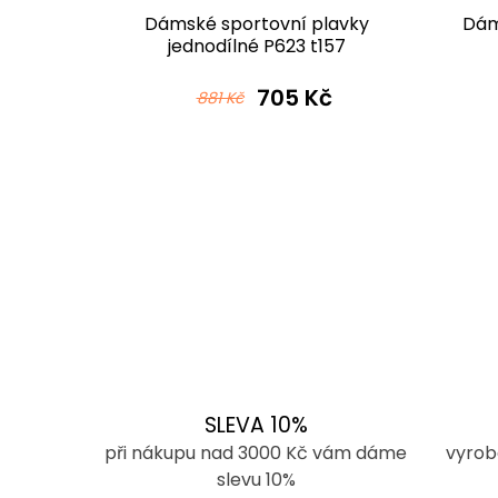
lavky
Dámské sportovní plavky
Dám
290
jednodílné P623 t157
modromentolová
č
705 Kč
881 Kč
SLEVA 10%
při nákupu nad 3000 Kč vám dáme
vyrob
slevu 10%