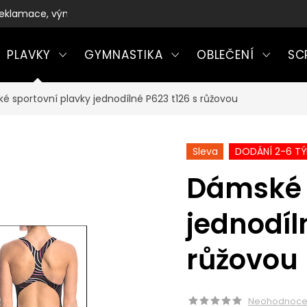
eklamace, výměny a vrácení zboží
PLAVKY
GYMNASTIKA
OBLEČENÍ
SC
é sportovní plavky jednodílné P623 t126 s růžovou
Sleva
DODÁNÍ 2-6 T
Dámské 
jednodíl
růžovou
Neohodnoc