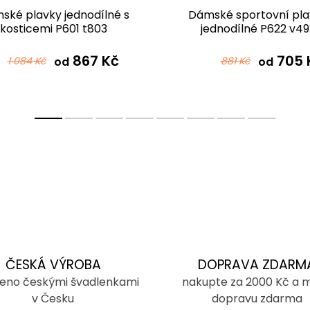
ské plavky jednodílné s
Dámské sportovní pla
kosticemi P601 t803
jednodílné P622 v49
černotyrkysová
867 Kč
705 
1 084 Kč
od
881 Kč
od
ČESKÁ VÝROBA
DOPRAVA ZDARM
eno českými švadlenkami
nakupte za 2000 Kč a 
v Česku
dopravu zdarma