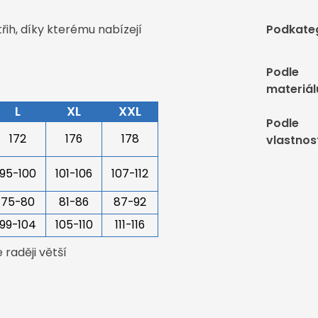
řih, díky kterému nabízejí
Podkate
Podle
materiál
L
XL
XXL
Podle
172
176
178
vlastnos
95-100
101-106
107-112
75-80
81-86
87-92
99-104
105-110
111-116
raději větší