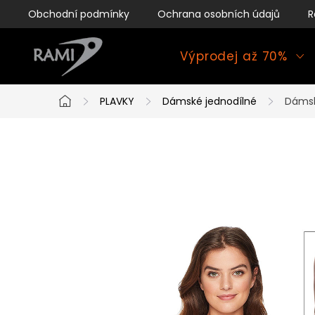
Přejít
Obchodní podmínky
Ochrana osobních údajů
R
na
obsah
Výprodej až 70%
PLAVKY
Dámské jednodílné
Dámsk
Domů