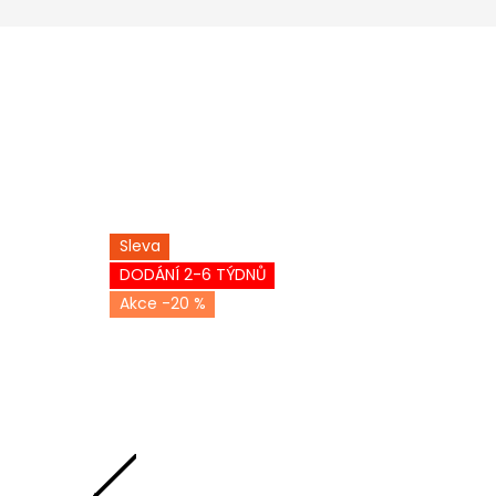
Sleva
DODÁNÍ 2-6 TÝDNŮ
-20 %