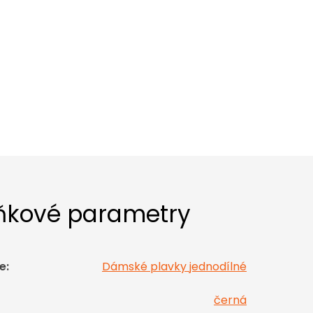
ňkové parametry
e
:
Dámské plavky jednodílné
černá