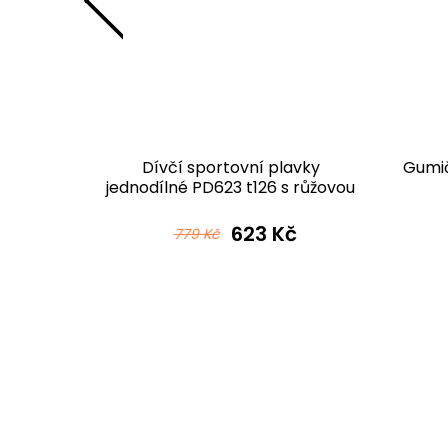
tovní
Dívčí sportovní plavky
Gumič
 vysokým
jednodílné PD623 t126 s růžovou
rné
č
623 Kč
779 Kč