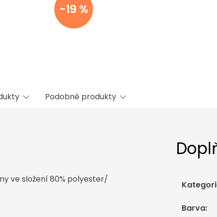
-19 %
odukty
Podobné produkty
Dopl
iny ve složení 80% polyester/
Kategori
Barva
: