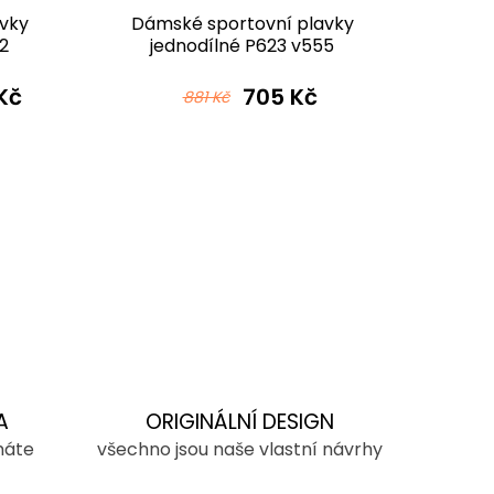
vky
Dámské sportovní plavky
Dám
2
jednodílné P623 v555
jed
černomodrorůžová
Kč
705 Kč
881 Kč
A
ORIGINÁLNÍ DESIGN
máte
všechno jsou naše vlastní návrhy