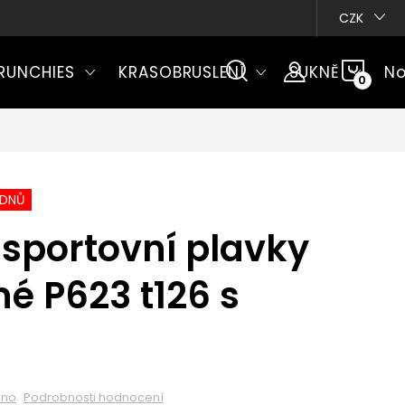
CZK
NÁKU
RUNCHIES
KRASOBRUSLENÍ
SUKNĚ
No
KOŠÍ
ÝDNŮ
sportovní plavky
né P623 t126 s
eno
Podrobnosti hodnocení