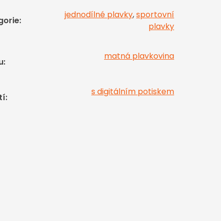
jednodílné plavky
,
sportovní
gorie
:
plavky
matná plavkovina
u
:
s digitálním potiskem
tí
: