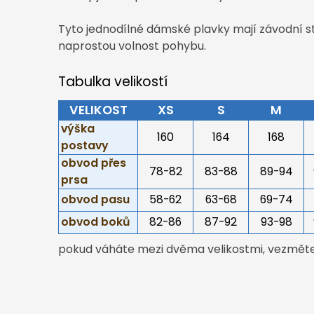
Tyto jednodílné dámské plavky mají závodní st
naprostou volnost pohybu.
Tabulka velikostí
VELIKOST
XS
S
M
výška
160
164
168
postavy
obvod přes
78-82
83-88
89-94
prsa
obvod pasu
58-62
63-68
69-74
obvod boků
82-86
87-92
93-98
pokud váháte mezi dvěma velikostmi, vezměte 