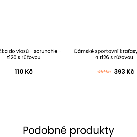
ka do vlasů - scrunchie -
Dámské sportovní kraťas
t126 s růžovou
4 t126 s růžovou
110 Kč
393 Kč
491 Kč