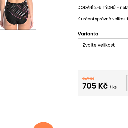
DODÁNÍ 2-6 TÝDNŮ - někt
K určení správné velikost
Varianta
881 Kč
705 Kč
/ ks
Měrná
cena: