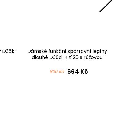
y D36k-
Dámské funkční sportovní legíny
Dámské
dlouhé D36d-4 t126 s růžovou
legíny
664 Kč
830 Kč