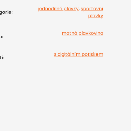
jednodílné plavky
,
sportovní
gorie
:
plavky
matná plavkovina
u
:
s digitálním potiskem
tí
: