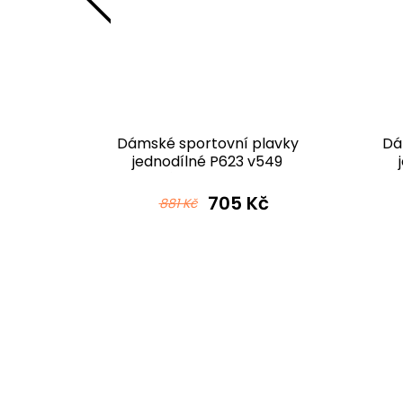
lavky
Dámské sportovní plavky
Dá
565
jednodílné P623 v549
růžovomodrá
č
705 Kč
881 Kč