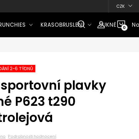
CZK
NÁKU
RUNCHIES
KRASOBRUSLENÍ
SUKNĚ
No
KOŠÍ
ÁNÍ 2-6 TÝDNŮ
sportovní plavky
né P623 t290
rolejová
eno
Podrobnosti hodnocení