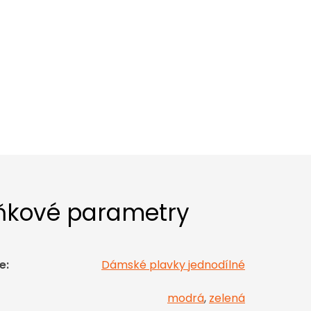
ňkové parametry
e
:
Dámské plavky jednodílné
modrá
,
zelená