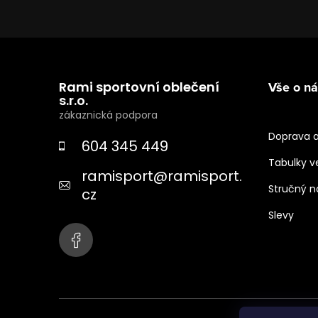
Z
á
Rami sportovní oblečení
Vše o n
p
s.r.o.
a
Doprava a
604 345 449
t
Tabulky ve
ramisport
@
ramisport.
í
Stručný 
cz
Slevy