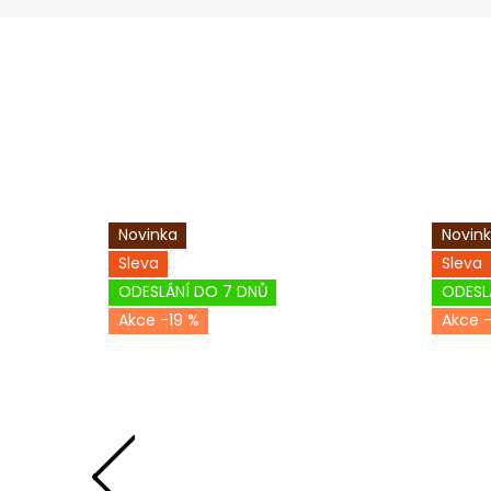
Novinka
Novin
Sleva
Sleva
ODESLÁNÍ DO 7 DNŮ
ODESL
-19 %
-