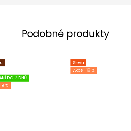
ka
Sleva
-19 %
ÁNÍ DO 7 DNŮ
19 %