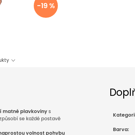
-19 %
ukty
Dopl
ní matné plavkoviny
s
Kategori
izpůsobí se každé postavě
Barva
:
naprostou volnost pohybu