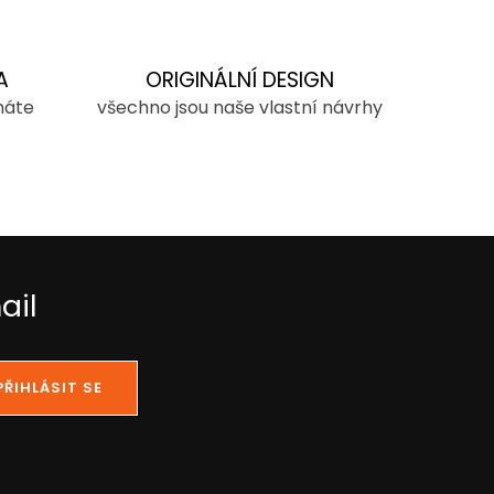
A
ORIGINÁLNÍ DESIGN
máte
všechno jsou naše vlastní návrhy
ail
PŘIHLÁSIT SE