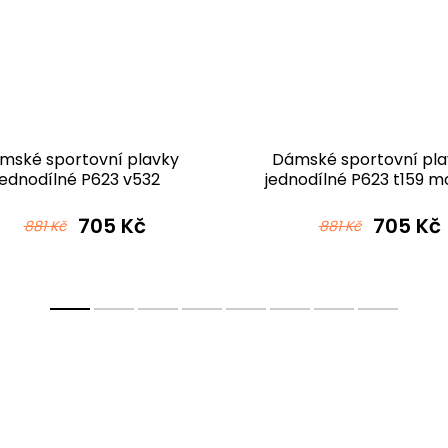
mské sportovní plavky
Dámské sportovní pla
jednodílné P623 v532
jednodílné P623 t159 m
černotyrkysová
705 Kč
705 Kč
881 Kč
881 Kč