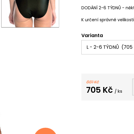
DODÁNÍ 2-6 TÝDNŮ - někt
K určení správné velikost
Varianta
881 Kč
705 Kč
/ ks
Měrná
cena: