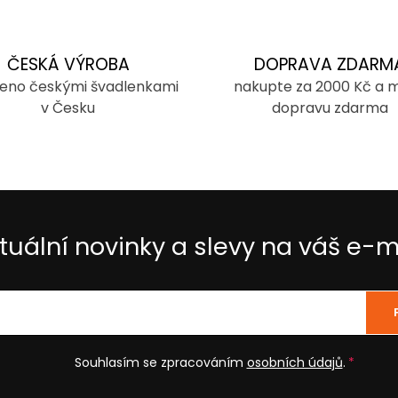
ČESKÁ VÝROBA
DOPRAVA ZDARM
eno českými švadlenkami
nakupte za 2000 Kč a 
v Česku
dopravu zdarma
tuální novinky a slevy na váš e-m
Souhlasím se zpracováním
osobních údajů
.