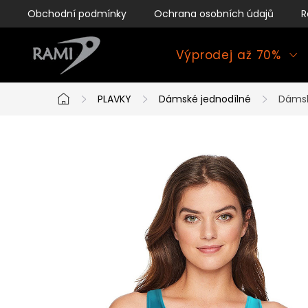
Přejít
Obchodní podmínky
Ochrana osobních údajů
R
na
obsah
Výprodej až 70%
PLAVKY
Dámské jednodílné
Dámsk
Domů