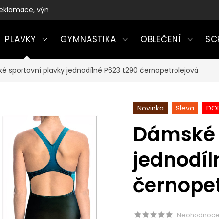
eklamace, výměny a vrácení zboží
PLAVKY
GYMNASTIKA
OBLEČENÍ
SC
é sportovní plavky jednodílné P623 t290 černopetrolejová
Novinka
Sleva
DOD
Dámské 
jednodíl
černopet
Neohodnoc