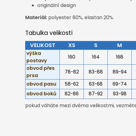
originální design
Materiál:
polyester 80%, elastan 20%.
Tabulka velikostí
VELIKOST
XS
S
M
výška
160
164
168
postavy
obvod přes
78-82
83-88
89-94
prsa
obvod pasu
58-62
63-68
69-74
obvod boků
82-86
87-92
93-98
pokud váháte mezi dvěma velikostmi, vezměte 