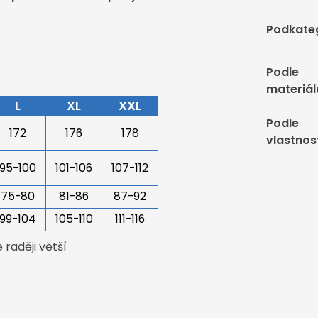
Podkate
Podle
materiál
L
XL
XXL
Podle
172
176
178
vlastnos
95-100
101-106
107-112
75-80
81-86
87-92
99-104
105-110
111-116
raději větší