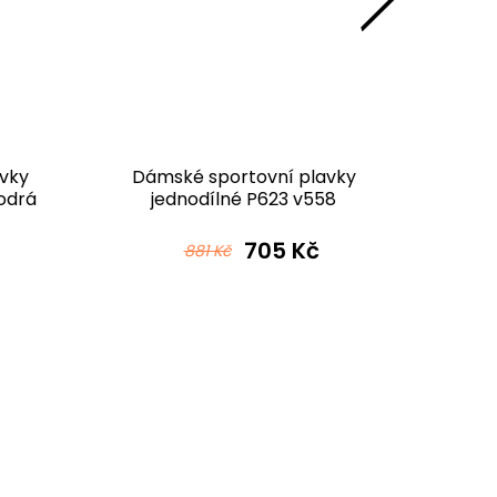
vky
Dámské sportovní plavky
Dám
odrá
jednodílné P623 v558
j
černomodrá
705 Kč
881 Kč