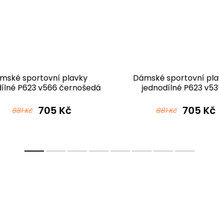
mské sportovní plavky
Dámské sportovní pla
dílné P623 v566 černošedá
jednodílné P623 v53
černomodrá
705 Kč
705 Kč
881 Kč
881 Kč