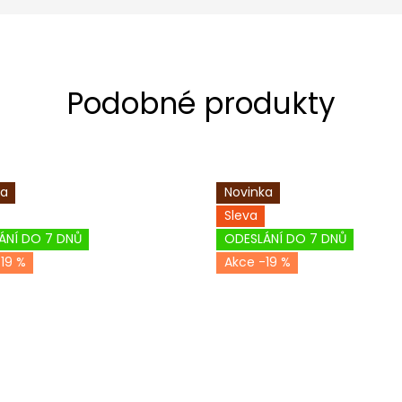
ka
Novinka
Sleva
ÁNÍ DO 7 DNŮ
ODESLÁNÍ DO 7 DNŮ
19 %
-19 %