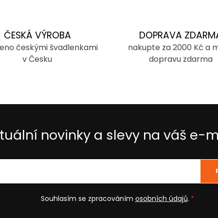
ČESKÁ VÝROBA
DOPRAVA ZDARM
eno českými švadlenkami
nakupte za 2000 Kč a 
v Česku
dopravu zdarma
tuální novinky a slevy na váš e-m
Souhlasím se zpracováním
osobních údajů
.