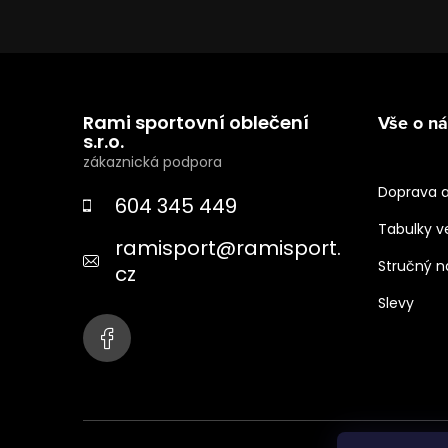
Z
á
Rami sportovní oblečení
Vše o n
p
s.r.o.
a
Doprava a
604 345 449
t
Tabulky ve
ramisport
@
ramisport.
í
Stručný 
cz
Slevy