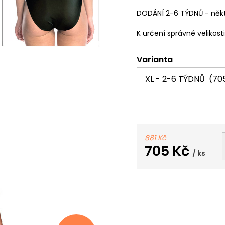
DODÁNÍ 2-6 TÝDNŮ - někt
K určení správné velikost
Varianta
881 Kč
705 Kč
/ ks
Měrná
cena: