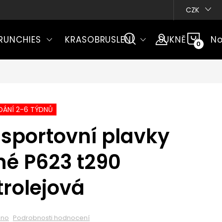
CZK
NÁKU
RUNCHIES
KRASOBRUSLENÍ
SUKNĚ
No
KOŠÍ
ÁNÍ 2-6 TÝDNŮ
sportovní plavky
né P623 t290
rolejová
eno
Podrobnosti hodnocení