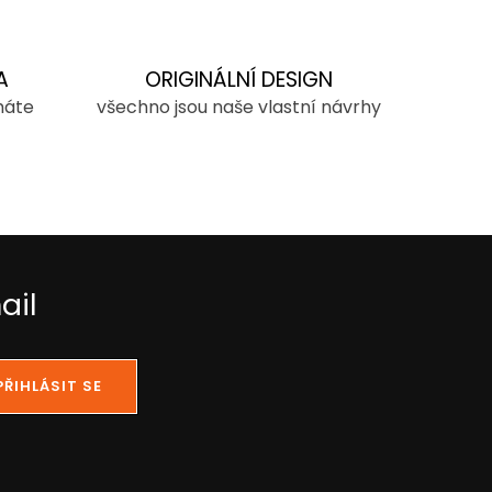
A
ORIGINÁLNÍ DESIGN
máte
všechno jsou naše vlastní návrhy
ail
PŘIHLÁSIT SE