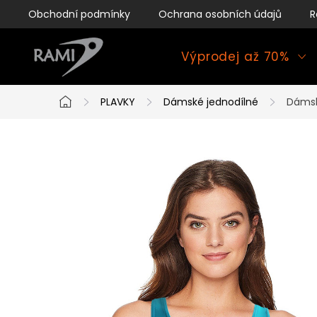
Přejít
Obchodní podmínky
Ochrana osobních údajů
R
na
obsah
Výprodej až 70%
PLAVKY
Dámské jednodílné
Dámsk
Domů