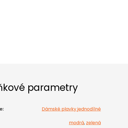
ňkové parametry
e
:
Dámské plavky jednodílné
modrá
,
zelená