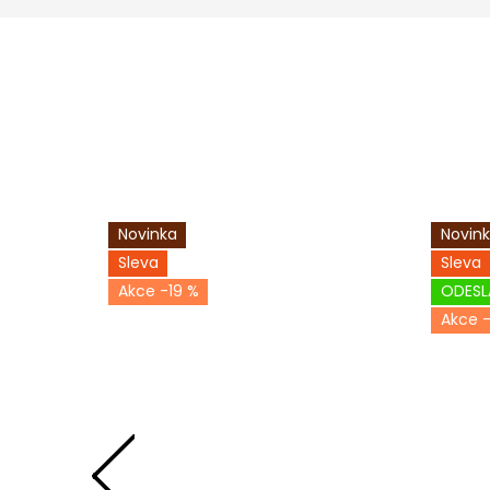
Novinka
Novin
Sleva
Sleva
-19 %
ODESL
-