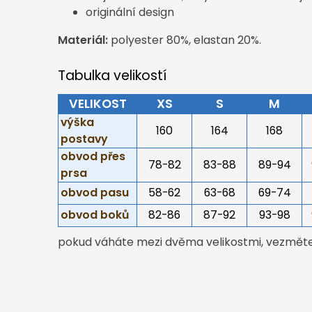
originální design
Materiál:
polyester 80%, elastan 20%.
Tabulka velikostí
VELIKOST
XS
S
M
výška
160
164
168
postavy
obvod přes
78-82
83-88
89-94
prsa
obvod pasu
58-62
63-68
69-74
obvod boků
82-86
87-92
93-98
pokud váháte mezi dvěma velikostmi, vezměte 