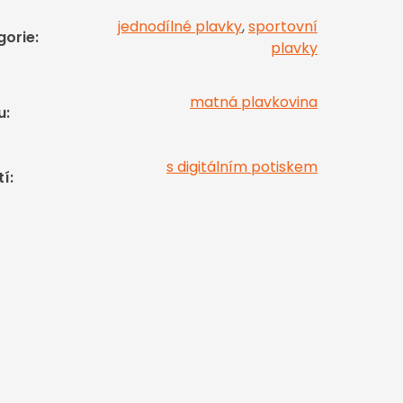
jednodílné plavky
,
sportovní
gorie
:
plavky
matná plavkovina
u
:
s digitálním potiskem
tí
: