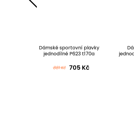
lavky
Dámské sportovní plavky
Dá
70a
jednodílné P623 t170a
jedno
černorůžová
č
705 Kč
881 Kč