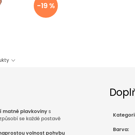
-19 %
ukty
Dopl
ní matné plavkoviny
s
Kategori
izpůsobí se každé postavě
Barva
:
naprostou volnost pohybu