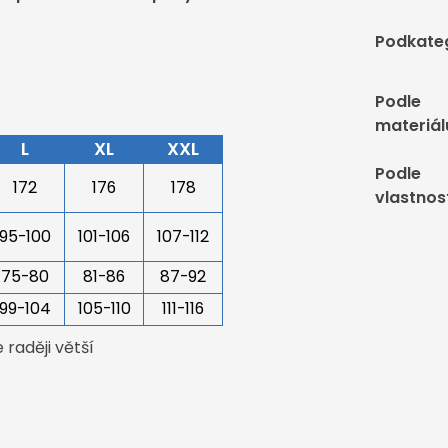
Podkate
Podle
materiál
L
XL
XXL
Podle
172
176
178
vlastnos
95-100
101-106
107-112
75-80
81-86
87-92
99-104
105-110
111-116
raději větší