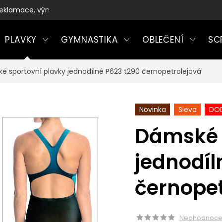
eklamace, výměny a vrácení zboží
PLAVKY
GYMNASTIKA
OBLEČENÍ
SC
é sportovní plavky jednodílné P623 t290 černopetrolejová
Novinka
Sleva
DOD
Dámské 
jednodíl
černopet
Neohodnoc