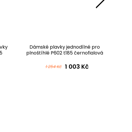
vky
Dámské plavky jednodílné pro
Dám
5
plnoštíhlé P602 t185 černofialová
je
1 003 Kč
1 254 Kč