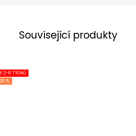
Související produkty
Í 2-6 TÝDNŮ
20 %