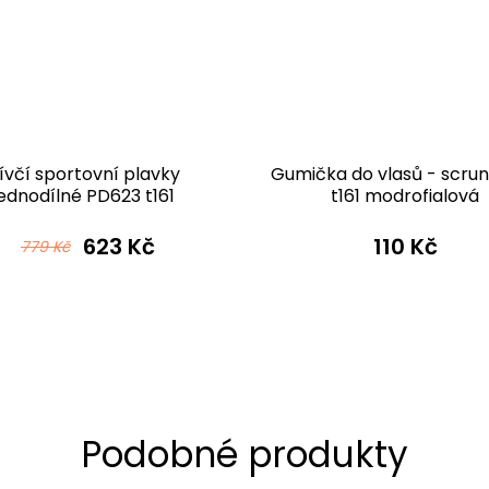
ívčí sportovní plavky
Gumička do vlasů - scrun
jednodílné PD623 t161
t161 modrofialová
modrofialová
623 Kč
110 Kč
779 Kč