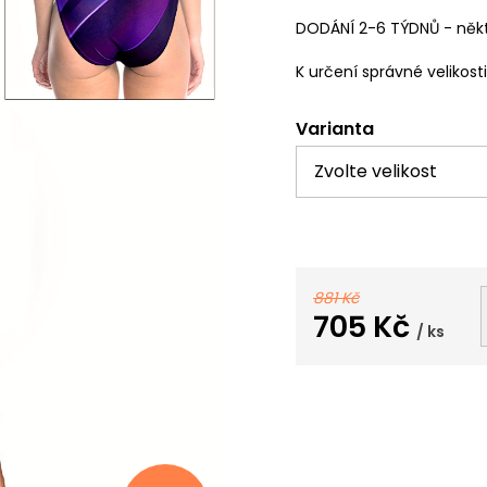
DODÁNÍ 2-6 TÝDNŮ - někt
K určení správné velikost
Varianta
881 Kč
705 Kč
/ ks
Měrná
cena: