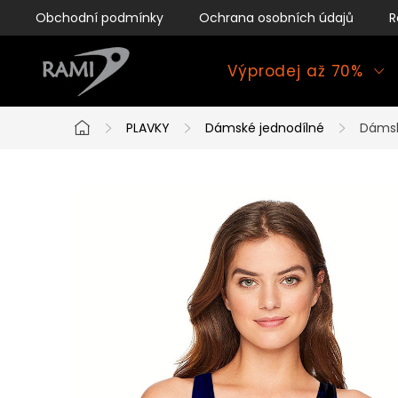
Přejít
Obchodní podmínky
Ochrana osobních údajů
R
na
obsah
Výprodej až 70%
PLAVKY
Dámské jednodílné
Dámsk
Domů