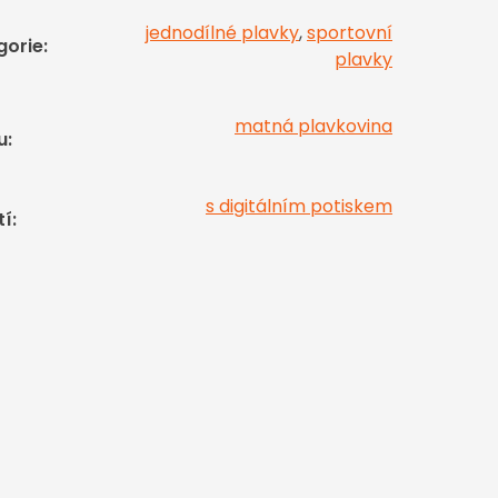
jednodílné plavky
,
sportovní
gorie
:
plavky
matná plavkovina
u
:
s digitálním potiskem
tí
: