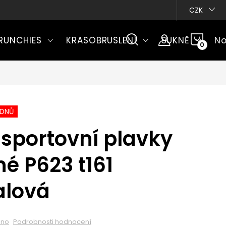
CZK
NÁKU
RUNCHIES
KRASOBRUSLENÍ
SUKNĚ
No
KOŠÍ
ÝDNŮ
sportovní plavky
né P623 t161
alová
eno
Podrobnosti hodnocení