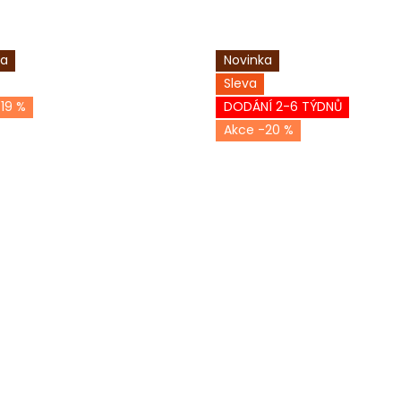
ka
Novinka
Sleva
19 %
DODÁNÍ 2-6 TÝDNŮ
-20 %