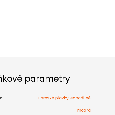
ňkové parametry
e
:
Dámské plavky jednodílné
modrá