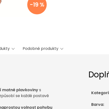
-19 %
odukty
Podobné produkty
Dopl
ní matné plavkoviny
s
Kategori
izpůsobí se každé postavě
Barva
:
naprostou volnost pohybu