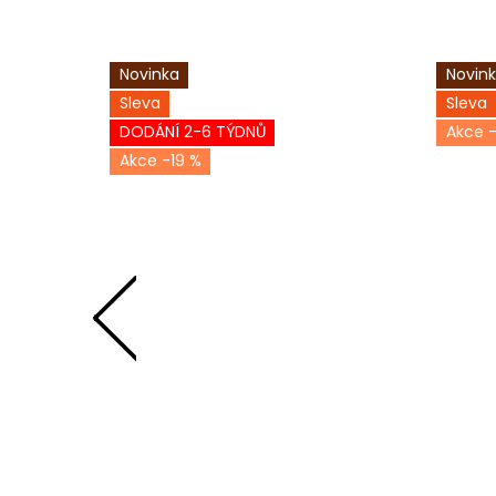
Novinka
Novin
Sleva
Sleva
DODÁNÍ 2-6 TÝDNŮ
-
-19 %