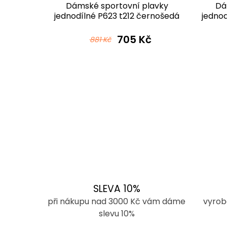
lavky
Dámské sportovní plavky
Dá
545
jednodílné P623 t212 černošedá
jednod
č
705 Kč
881 Kč
SLEVA 10%
při nákupu nad 3000 Kč vám dáme
vyrob
slevu 10%