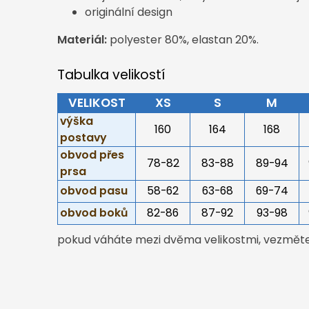
originální design
Materiál:
polyester 80%, elastan 20%.
Tabulka velikostí
VELIKOST
XS
S
M
výška
160
164
168
postavy
obvod přes
78-82
83-88
89-94
prsa
obvod pasu
58-62
63-68
69-74
obvod boků
82-86
87-92
93-98
pokud váháte mezi dvěma velikostmi, vezměte 