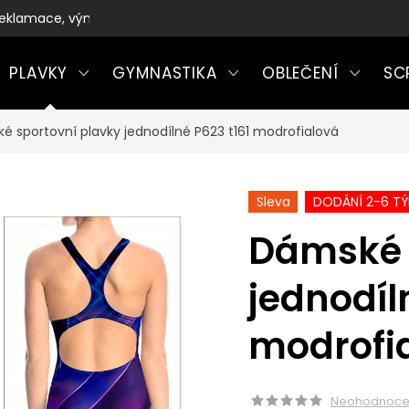
eklamace, výměny a vrácení zboží
PLAVKY
GYMNASTIKA
OBLEČENÍ
SC
é sportovní plavky jednodílné P623 t161 modrofialová
Sleva
DODÁNÍ 2-6 T
Dámské 
jednodíl
modrofi
Neohodnoc