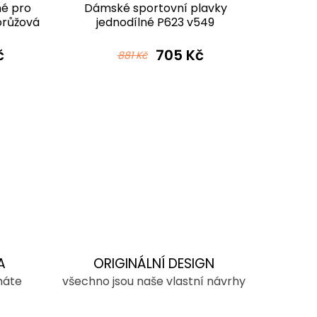
né pro
Dámské sportovní plavky
Dám
orůžová
jednodílné P623 v549
jednodí
růžovomodrá
č
705 Kč
881 Kč
A
ORIGINÁLNÍ DESIGN
máte
všechno jsou naše vlastní návrhy