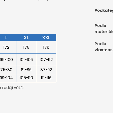
Podkate
Podle
materiál
L
XL
XXL
Podle
172
176
178
vlastnos
95-100
101-106
107-112
75-80
81-86
87-92
99-104
105-110
111-116
raději větší