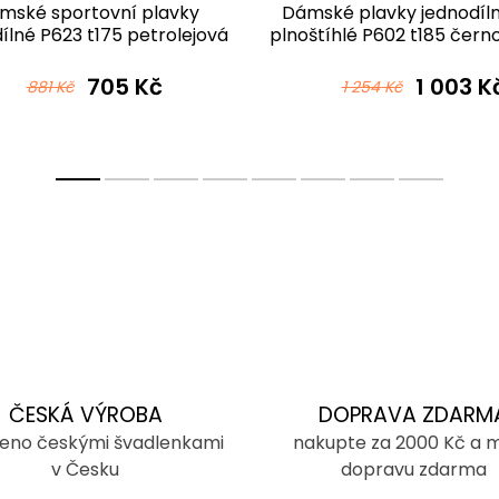
mské sportovní plavky
Dámské plavky jednodíl
ílné P623 t175 petrolejová
plnoštíhlé P602 t185 čern
705 Kč
1 003 K
881 Kč
1 254 Kč
ČESKÁ VÝROBA
DOPRAVA ZDARM
eno českými švadlenkami
nakupte za 2000 Kč a 
v Česku
dopravu zdarma