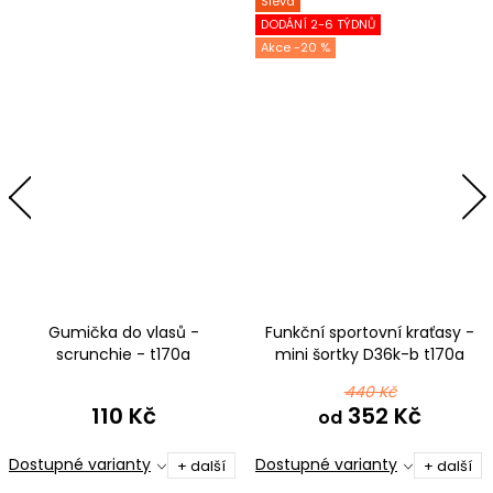
Sleva
DODÁNÍ 2-6 TÝDNŮ
-20 %
Gumička do vlasů -
Funkční sportovní kraťasy -
scrunchie - t170a
mini šortky D36k-b t170a
fialovomodrá
fialovomodrá
440 Kč
110 Kč
352 Kč
od
Dostupné varianty
Dostupné varianty
+ další
+ další