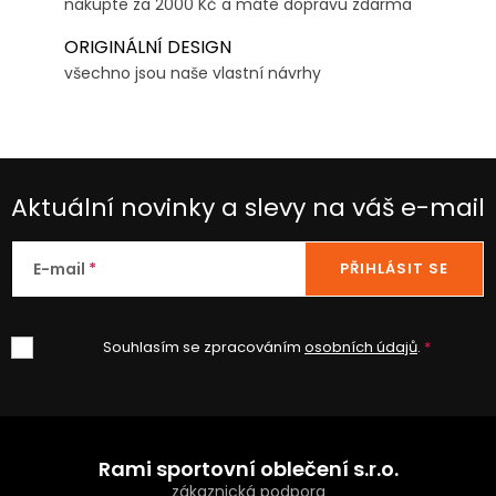
nakupte za 2000 Kč a máte dopravu zdarma
ORIGINÁLNÍ DESIGN
všechno jsou naše vlastní návrhy
Aktuální novinky a slevy na váš e-mail
E-mail
PŘIHLÁSIT SE
Souhlasím se zpracováním
osobních údajů
.
Z
á
Rami sportovní oblečení s.r.o.