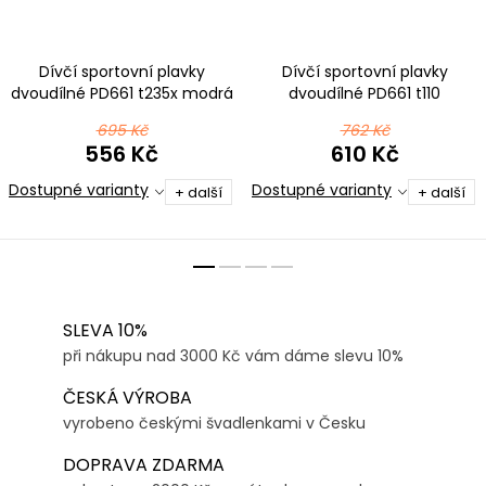
Dívčí sportovní plavky
Dívčí sportovní plavky
dvoudílné PD661 t235x modrá
dvoudílné PD661 t110
modrofialová
695 Kč
762 Kč
556 Kč
610 Kč
Dostupné varianty
Dostupné varianty
+ další
+ další
SLEVA 10%
při nákupu nad 3000 Kč vám dáme slevu 10%
ČESKÁ VÝROBA
vyrobeno českými švadlenkami v Česku
DOPRAVA ZDARMA