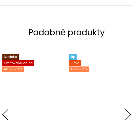
Novinka
Tip
Limitovaná edice
Sleva
-20 %
-19 %