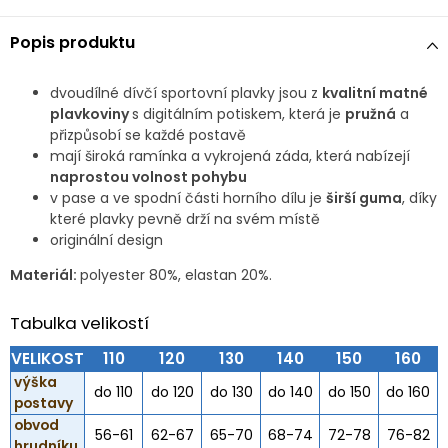
Popis produktu
dvoudílné dívčí sportovní plavky jsou z
kvalitní matné
plavkoviny
s digitálním potiskem, která je
pružná
a
přizpůsobí se každé postavě
mají široká ramínka a vykrojená záda, která nabízejí
naprostou volnost pohybu
v pase a ve spodní části horního dílu je
širší guma
, díky
které plavky pevně drží na svém místě
originální design
Materiál:
polyester 80%, elastan 20%.
Tabulka velikostí
VELIKOST
110
120
130
140
150
160
výška
do 110
do 120
do 130
do 140
do 150
do 160
postavy
obvod
56-61
62-67
65-70
68-74
72-78
76-82
hrudníku