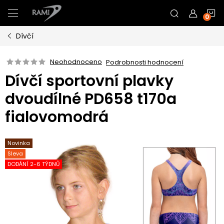
Přejít
N
na
obsah
Dívčí
K
Neohodnoceno
Podrobnosti hodnocení
Dívčí sportovní plavky
dvoudílné PD658 t170a
fialovomodrá
Novinka
Sleva
DODÁNÍ 2-6 TÝDNŮ