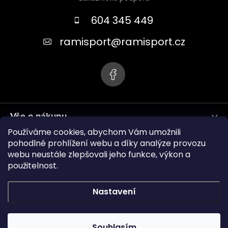
p
a
604 345 449
t
ramisport
@
ramisport.cz
í
Vše o nákupu
Používáme cookies, abychom Vám umožnili
Informace pro vás
pohodlné prohlížení webu a díky analýze provozu
webu neustále zlepšovali jeho funkce, výkon a
použitelnost.
ramisport.eu
Nastavení
Copyright 2026
RAMISPORT
. Všechna práva vyhrazena.
Souhlasím