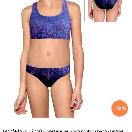
-19 %
DODÁNÍ 2-6 TÝDNŮ - některé velikosti mohou být SKLADEM