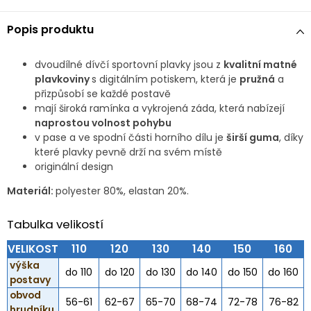
Popis produktu
dvoudílné dívčí sportovní plavky jsou z
kvalitní matné
plavkoviny
s digitálním potiskem, která je
pružná
a
přizpůsobí se každé postavě
mají široká ramínka a vykrojená záda, která nabízejí
naprostou volnost pohybu
v pase a ve spodní části horního dílu je
širší guma
, díky
které plavky pevně drží na svém místě
originální design
Materiál:
polyester 80%, elastan 20%.
Tabulka velikostí
VELIKOST
110
120
130
140
150
160
výška
do 110
do 120
do 130
do 140
do 150
do 160
postavy
obvod
56-61
62-67
65-70
68-74
72-78
76-82
hrudníku