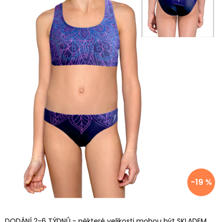
-19 %
DODÁNÍ 2-6 TÝDNŮ - některé velikosti mohou být SKLADEM