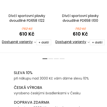
Dívčí sportovní plavky
Dívčí sportovní plavky
dvoudílné PD658 t122
dvoudílné PD658 t100
černorůžová ombré
tyrkysová
762 Kč
762 Kč
610 Kč
610 Kč
Dostupné varianty
Dostupné varianty
+ další
+ další
SLEVA 10%
při nákupu nad 3000 Kč vám dáme slevu 10%
ČESKÁ VÝROBA
vyrobeno českými švadlenkami v Česku
DOPRAVA ZDARMA