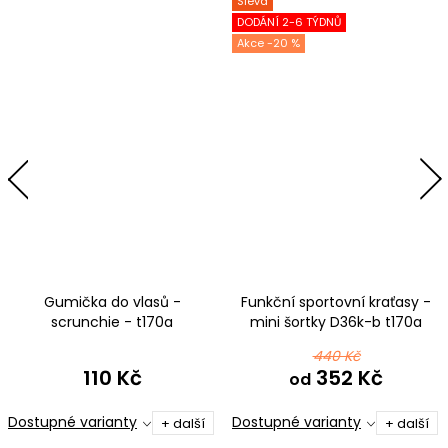
Sleva
DODÁNÍ 2-6 TÝDNŮ
-20 %
Gumička do vlasů -
Funkční sportovní kraťasy -
scrunchie - t170a
mini šortky D36k-b t170a
fialovomodrá
fialovomodrá
440 Kč
110 Kč
352 Kč
od
Dostupné varianty
Dostupné varianty
+ další
+ další