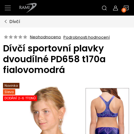
Přejít
N
na
obsah
Dívčí
K
Neohodnoceno
Podrobnosti hodnocení
Dívčí sportovní plavky
dvoudílné PD658 t170a
fialovomodrá
Novinka
Sleva
DODÁNÍ 2-6 TÝDNŮ