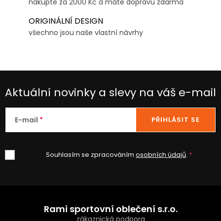
nakupte za 2000 Kč a máte dopravu zdarma
ORIGINÁLNÍ DESIGN
všechno jsou naše vlastní návrhy
Aktuální novinky a slevy na váš e-mail
E-mail
PŘIHLÁSIT SE
Souhlasím se zpracováním
osobních údajů
.
Z
á
Rami sportovní oblečení s.r.o.