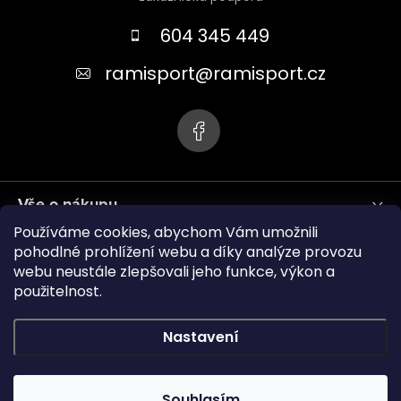
p
a
604 345 449
t
ramisport
@
ramisport.cz
í
Vše o nákupu
Používáme cookies, abychom Vám umožnili
Informace pro vás
pohodlné prohlížení webu a díky analýze provozu
webu neustále zlepšovali jeho funkce, výkon a
použitelnost.
ramisport.eu
Nastavení
Copyright 2026
RAMISPORT
. Všechna práva vyhrazena.
Souhlasím