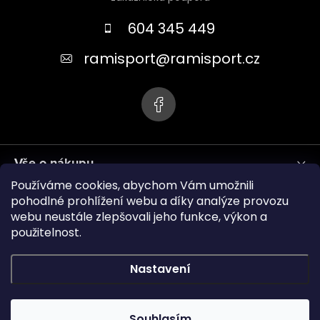
p
a
604 345 449
t
ramisport
@
ramisport.cz
í
Vše o nákupu
Používáme cookies, abychom Vám umožnili
Informace pro vás
pohodlné prohlížení webu a díky analýze provozu
webu neustále zlepšovali jeho funkce, výkon a
použitelnost.
ramisport.eu
Nastavení
Copyright 2026
RAMISPORT
. Všechna práva vyhrazena.
Souhlasím