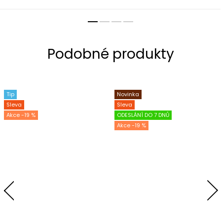
Tip
Novinka
Sleva
Sleva
-19 %
ODESLÁNÍ DO 7 DNŮ
-19 %