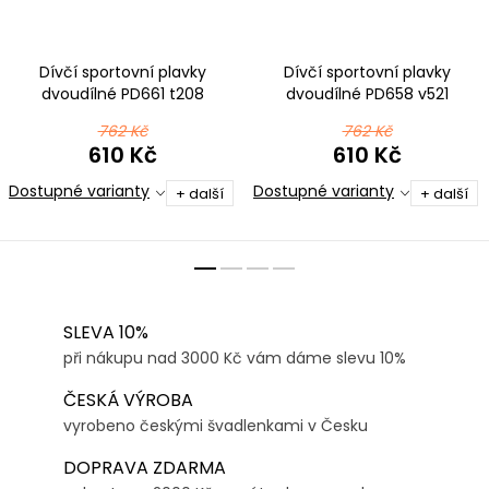
Dívčí sportovní plavky
Dívčí sportovní plavky
dvoudílné PD661 t208
dvoudílné PD658 v521
tyrkysová
762 Kč
762 Kč
610 Kč
610 Kč
Dostupné varianty
Dostupné varianty
+ další
+ další
SLEVA 10%
při nákupu nad 3000 Kč vám dáme slevu 10%
ČESKÁ VÝROBA
vyrobeno českými švadlenkami v Česku
DOPRAVA ZDARMA