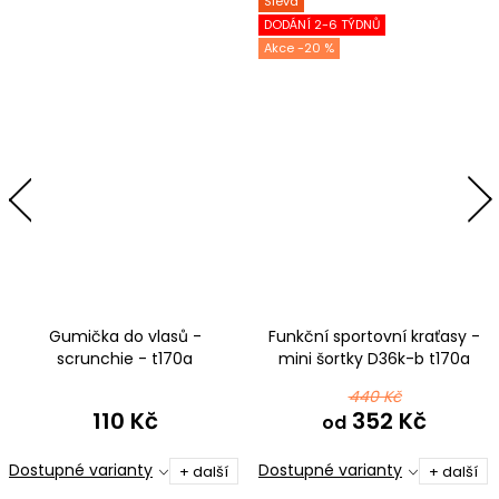
Sleva
DODÁNÍ 2-6 TÝDNŮ
-20 %
Gumička do vlasů -
Funkční sportovní kraťasy -
scrunchie - t170a
mini šortky D36k-b t170a
fialovomodrá
fialovomodrá
440 Kč
110 Kč
352 Kč
od
Dostupné varianty
Dostupné varianty
+ další
+ další