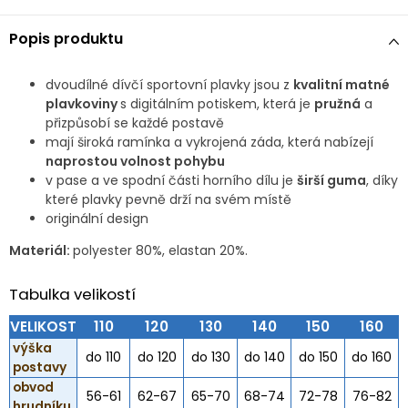
Popis produktu
dvoudílné dívčí sportovní plavky jsou z
kvalitní matné
plavkoviny
s digitálním potiskem, která je
pružná
a
přizpůsobí se každé postavě
mají široká ramínka a vykrojená záda, která nabízejí
naprostou volnost pohybu
v pase a ve spodní části horního dílu je
širší guma
, díky
které plavky pevně drží na svém místě
originální design
Materiál:
polyester 80%, elastan 20%.
Tabulka velikostí
VELIKOST
110
120
130
140
150
160
výška
do 110
do 120
do 130
do 140
do 150
do 160
postavy
obvod
56-61
62-67
65-70
68-74
72-78
76-82
hrudníku