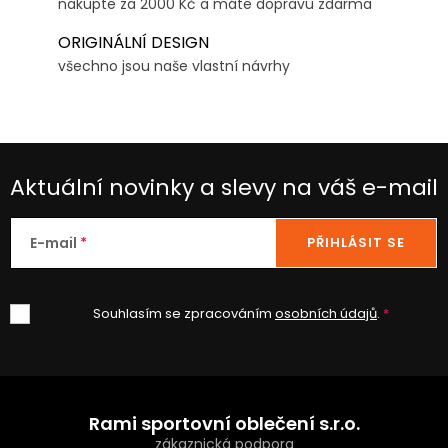
nakupte za 2000 Kč a máte dopravu zdarma
ORIGINÁLNÍ DESIGN
všechno jsou naše vlastní návrhy
Aktuální novinky a slevy na váš e-mail
E-mail
PŘIHLÁSIT SE
Souhlasím se zpracováním
osobních údajů
.
Z
á
Rami sportovní oblečení s.r.o.