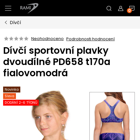
Přejít
N
na
obsah
Dívčí
K
Neohodnoceno
Podrobnosti hodnocení
Dívčí sportovní plavky
dvoudílné PD658 t170a
fialovomodrá
Novinka
Sleva
DODÁNÍ 2-6 TÝDNŮ