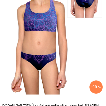
-19 %
DODÁNÍ 2-6 TÝDNŮ - některé velikosti mohou být SKLADEM