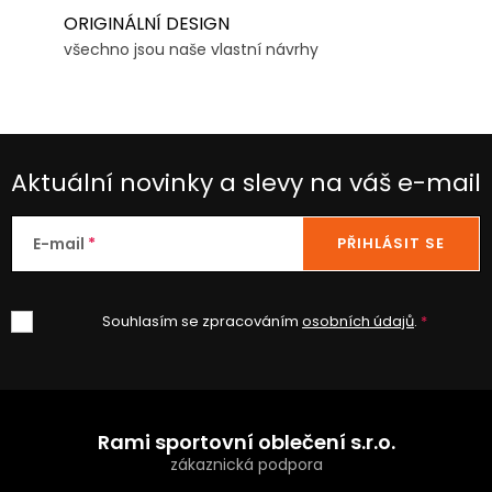
ORIGINÁLNÍ DESIGN
všechno jsou naše vlastní návrhy
Aktuální novinky a slevy na váš e-mail
E-mail
PŘIHLÁSIT SE
Souhlasím se zpracováním
osobních údajů
.
Z
á
Rami sportovní oblečení s.r.o.
p