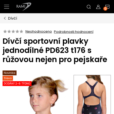
Přejít
N
na
obsah
Dívčí
K
Neohodnoceno
Podrobnosti hodnocení
Dívčí sportovní plavky
jednodílné PD623 t176 s
růžovou nejen pro pejskaře
Novinka
Sleva
DODÁNÍ 2-6 TÝDNŮ