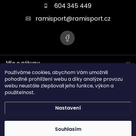
a
604 345 449
t
ramisport
@
ramisport.cz
í
Vše o nákupu
Používáme cookies, abychom Vám umožnili
Informace pro vás
pohodlné prohlížení webu a díky analýze provozu
webu neustále zlepšovali jeho funkce, výkon a
použitelnost.
ramisport.eu
Nastavení
Copyright 2026
RAMISPORT
. Všechna práva vyhrazena.
Souhlasím
Vytvořil Shoptet