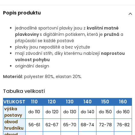
Popis produktu
jednodílné sportovní plavky jsou z
kvalitní matné
plavkoviny
s digitálním potiskem, která je
pružná
a
přizpůsobí se každé postavě
plavky jsou nepodšité a bez výztuže
mají závodní střih, díky kterému nabízejí
naprostou
volnost pohybu
originální design
Materiál:
polyester 80%, elastan 20%.
Tabulka velikostí
VELIKOST
110
120
130
140
150
160
výška
do 110
do 120
do 130
do 140
do 150
do 160
postavy
obvod
56-61
62-67
65-70
68-74
72-78
76-82
hrudníku
obvod