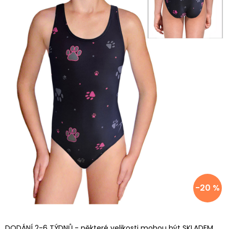
-20 %
DODÁNÍ 2-6 TÝDNŮ - některé velikosti mohou být SKLADEM