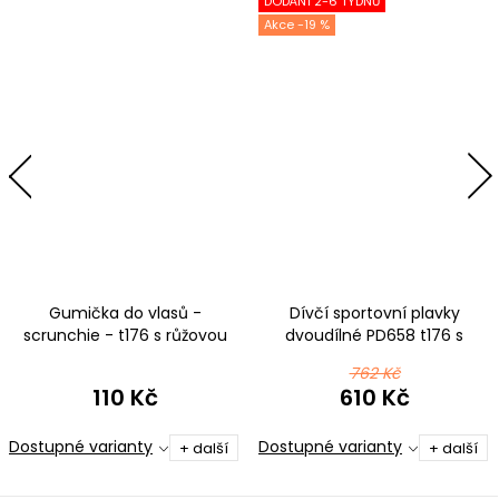
DODÁNÍ 2-6 TÝDNŮ
-19 %
Gumička do vlasů -
Dívčí sportovní plavky
scrunchie - t176 s růžovou
dvoudílné PD658 t176 s
růžovou nejen pro pejskaře
762 Kč
110 Kč
610 Kč
Dostupné varianty
Dostupné varianty
+ další
+ další