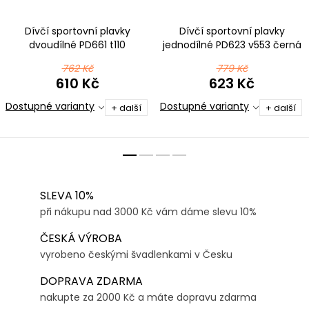
Dívčí sportovní plavky
Dívčí sportovní plavky
dvoudílné PD661 t110
jednodílné PD623 v553 černá
fialovorůžová
s barevnou
762 Kč
779 Kč
610 Kč
623 Kč
Dostupné varianty
Dostupné varianty
+ další
+ další
SLEVA 10%
při nákupu nad 3000 Kč vám dáme slevu 10%
ČESKÁ VÝROBA
vyrobeno českými švadlenkami v Česku
DOPRAVA ZDARMA
nakupte za 2000 Kč a máte dopravu zdarma