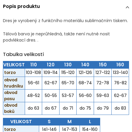
Popis produktu
Dres je vyrobený z funkčního materiálu sublimačním tiskem.
Tělová barva je neprůhledná, takže není nutné nosit
podvlékací dres. .
Tabulka velikostí
VELIKOST
110
120
130
140
150
160
torzo
103-108
109-114
115-120
121-126
127-132
133-140
obvod
56-61
62-67
65-70
68-74
72-78
76-82
hrudníku
obvod
48-52
50-55
53-57
56-60
59-63
62-67
pasu
obvod
do 63
do 67
do 71
do 75
do 79
do 83
boků
VELIKOST
S
M
L
torzo
141-146
147-153
154-160