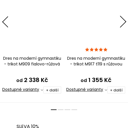
Dres na moderní gymnastiku
Dres na moderní gymnastiku
- trikot M909 fialovo-růžová
- trikot M917 t119 s růžovou
2 338 Kč
1 355 Kč
od
od
Dostupné varianty
Dostupné varianty
+ další
+ další
SLEVA 10%