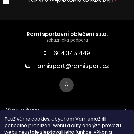
Souhlasím se zpracováním
osobních údajů
.
Z
á
Rami sportovní oblečení s.r.o.
p
a
604 345 449
t
ramisport
@
ramisport.cz
í
Vše o nákupu
Používáme cookies, abychom Vám umožnili
Informace pro vás
pohodlné prohlížení webu a díky analýze provozu
webu neustále zlepšovali jeho funkce, výkon a