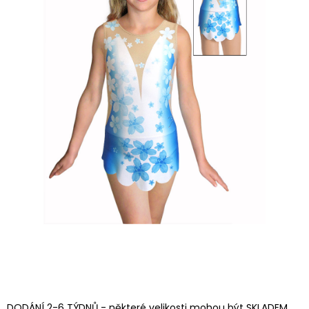
DODÁNÍ 2-6 TÝDNŮ - některé velikosti mohou být SKLADEM