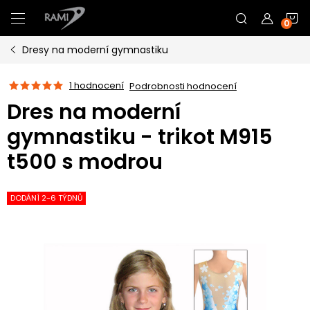
Přejít
N
na
obsah
Dresy na moderní gymnastiku
K
1 hodnocení
Podrobnosti hodnocení
Dres na moderní
gymnastiku - trikot M915
t500 s modrou
DODÁNÍ 2-6 TÝDNŮ