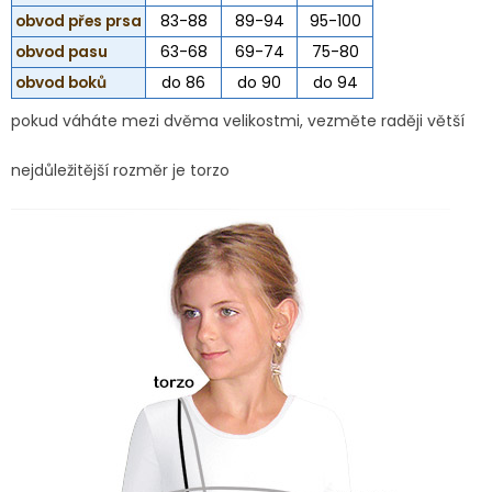
obvod přes prsa
83-88
89-94
95-100
obvod pasu
63-68
69-74
75-80
obvod boků
do 86
do 90
do 94
pokud váháte mezi dvěma velikostmi, vezměte raději větší
nejdůležitější rozměr je torzo