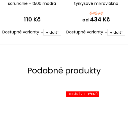
scrunchie - t500 modrá
tyrkysové mikrovlákno
542 Kč
110 Kč
434 Kč
od
Dostupné varianty
Dostupné varianty
+ další
+ další
DODÁNÍ 2-6 TÝDNŮ