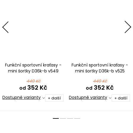
Funkční sportovní kraťasy -
Funkční sportovní kraťasy -
mini šortky D36k-b v549
mini šortky D36k-b v525
růžovomodrá
440 Kč
440 Kč
352 Kč
352 Kč
od
od
Dostupné varianty
Dostupné varianty
+ další
+ další