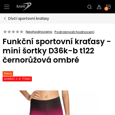
Přejít
N
na
obsah
Dívčí sportovní kraťasy
K
Neohodnoceno
Podrobnosti hodnocení
Funkční sportovní kraťasy -
mini šortky D36k-b t122
černorůžová ombré
Sleva
DODÁNÍ 2-6 TÝDNŮ