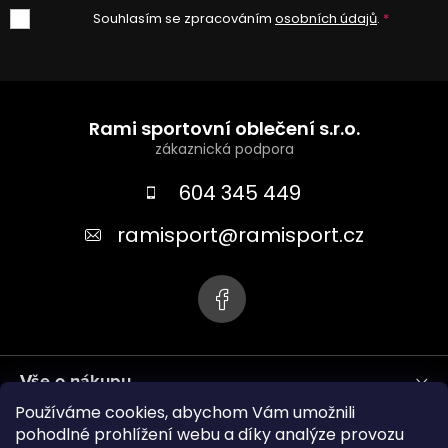
Souhlasím se zpracováním
osobních údajů
.
Z
á
Rami sportovní oblečení s.r.o.
p
a
604 345 449
t
ramisport
@
ramisport.cz
í
Vše o nákupu
Používáme cookies, abychom Vám umožnili
Informace pro vás
pohodlné prohlížení webu a díky analýze provozu