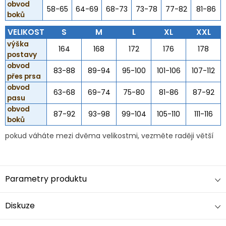
obvod
58-65
64-69
68-73
73-78
77-82
81-86
boků
VELIKOST
S
M
L
XL
XXL
výška
164
168
172
176
178
postavy
obvod
83-88
89-94
95-100
101-106
107-112
přes prsa
obvod
63-68
69-74
75-80
81-86
87-92
pasu
obvod
87-92
93-98
99-104
105-110
111-116
boků
pokud váháte mezi dvěma velikostmi, vezměte raději větší
Parametry produktu
Diskuze