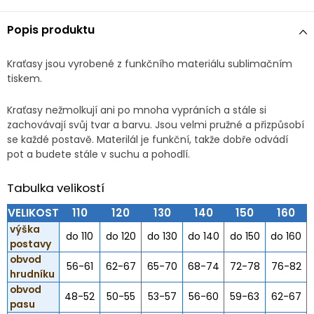
Popis produktu
Kraťasy jsou vyrobené z funkčního materiálu sublimačním
tiskem.
Kraťasy nežmolkují ani po mnoha vypráních a stále si
zachovávají svůj tvar a barvu. Jsou velmi pružné a přizpůsobí
se každé postavě. Materilál je funkční, takže dobře odvádí
pot a budete stále v suchu a pohodlí.
Tabulka velikostí
VELIKOST
110
120
130
140
150
160
výška
do 110
do 120
do 130
do 140
do 150
do 160
postavy
obvod
56-61
62-67
65-70
68-74
72-78
76-82
hrudníku
obvod
48-52
50-55
53-57
56-60
59-63
62-67
pasu