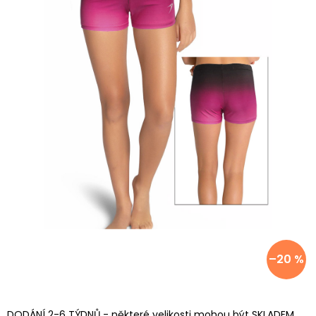
–20 %
DODÁNÍ 2-6 TÝDNŮ - některé velikosti mohou být SKLADEM