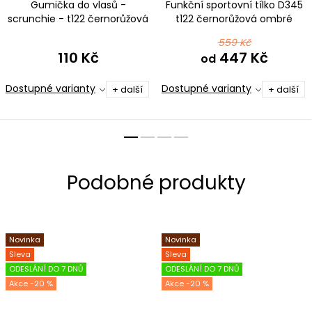
Gumička do vlasů -
Funkční sportovní tílko D345
scrunchie - t122 černorůžová
t122 černorůžová ombré
ombré
559 Kč
110 Kč
447 Kč
od
Dostupné varianty
Dostupné varianty
+ další
+ další
Novinka
Novinka
Sleva
Sleva
ODESLÁNÍ DO 7 DNŮ
ODESLÁNÍ DO 7 DNŮ
-20 %
-20 %