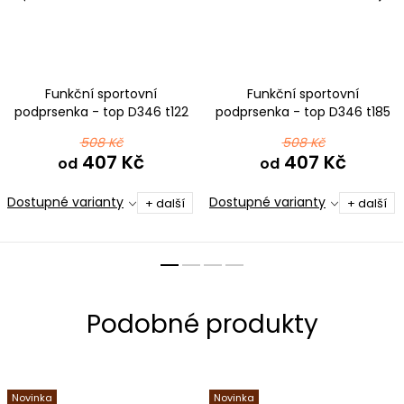
Funkční sportovní
Funkční sportovní
podprsenka - top D346 t122
podprsenka - top D346 t185
černomodrá ombré
černomodrá
508 Kč
508 Kč
407 Kč
407 Kč
od
od
Dostupné varianty
Dostupné varianty
+ další
+ další
Novinka
Novinka