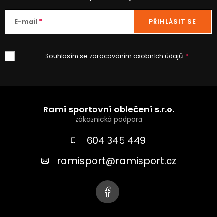
E-mail
PŘIHLÁSIT SE
Souhlasím se zpracováním
osobních údajů
.
Z
á
Rami sportovní oblečení s.r.o.
p
a
604 345 449
t
ramisport
@
ramisport.cz
í