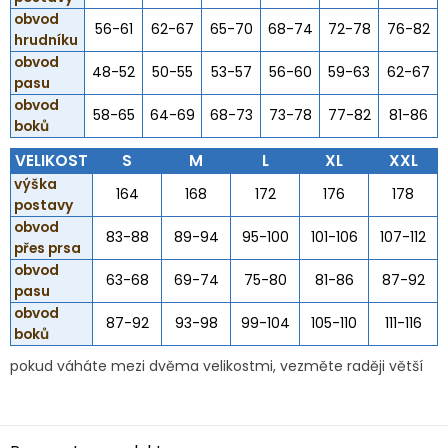
obvod
56-61
62-67
65-70
68-74
72-78
76-82
hrudníku
obvod
48-52
50-55
53-57
56-60
59-63
62-67
pasu
obvod
58-65
64-69
68-73
73-78
77-82
81-86
boků
VELIKOST
S
M
L
XL
XXL
výška
164
168
172
176
178
postavy
obvod
83-88
89-94
95-100
101-106
107-112
přes prsa
obvod
63-68
69-74
75-80
81-86
87-92
pasu
obvod
87-92
93-98
99-104
105-110
111-116
boků
pokud váháte mezi dvěma velikostmi, vezměte raději větší