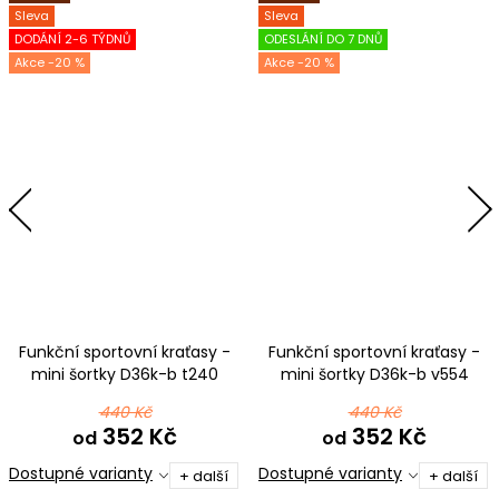
Sleva
Sleva
DODÁNÍ 2-6 TÝDNŮ
ODESLÁNÍ DO 7 DNŮ
-20 %
-20 %
Funkční sportovní kraťasy -
Funkční sportovní kraťasy -
mini šortky D36k-b t240
mini šortky D36k-b v554
CZECH GYMNAST
černá s modrou
440 Kč
440 Kč
352 Kč
352 Kč
od
od
Dostupné varianty
Dostupné varianty
+ další
+ další