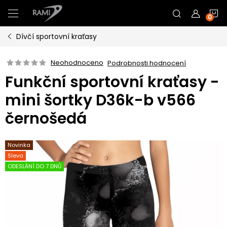
Přejít
N
na
obsah
Dívčí sportovní kraťasy
K
Neohodnoceno
Podrobnosti hodnocení
Funkční sportovní kraťasy -
mini šortky D36k-b v566
černošedá
Novinka
Sleva
ODESLÁNÍ DO 7 DNŮ