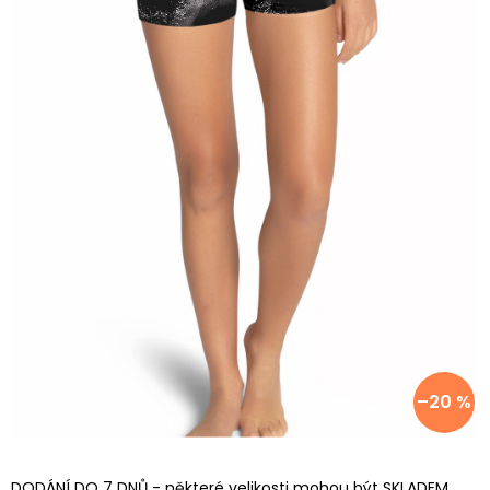
–20 %
DODÁNÍ DO 7 DNŮ - některé velikosti mohou být SKLADEM