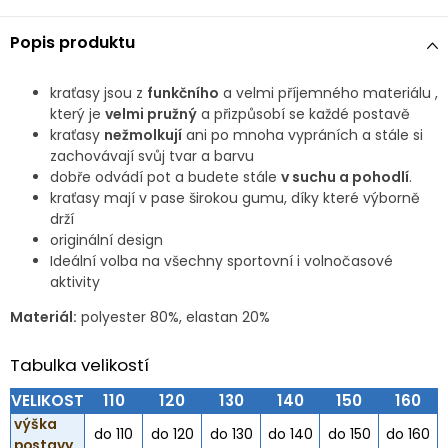
Popis produktu
kraťasy jsou z
funkčního
a velmi příjemného materiálu ,
který je
velmi pružný
a přizpůsobí se každé postavě
kraťasy
nežmolkují
ani po mnoha vypráních a stále si
zachovávají svůj tvar a barvu
dobře odvádí pot a budete stále
v suchu a pohodlí
.
kraťasy mají v pase širokou gumu, díky které výborně
drží
originální design
Ideální volba na všechny sportovní i volnočasové
aktivity
Materiál:
polyester 80%, elastan 20%
Tabulka velikostí
VELIKOST
110
120
130
140
150
160
výška
do 110
do 120
do 130
do 140
do 150
do 160
postavy