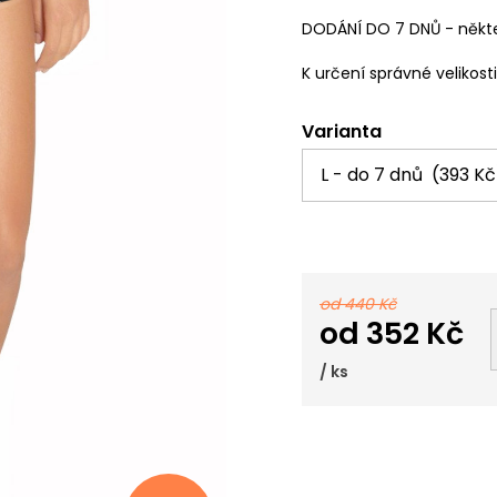
DODÁNÍ DO 7 DNŮ - někte
K určení správné velikost
Varianta
od 440 Kč
od
352 Kč
/ ks
Měrná
cena: