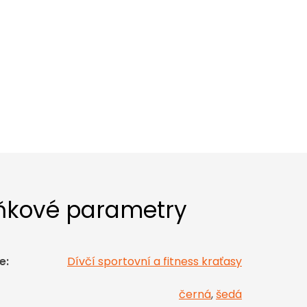
ňkové parametry
e
:
Dívčí sportovní a fitness kraťasy
černá
,
šedá