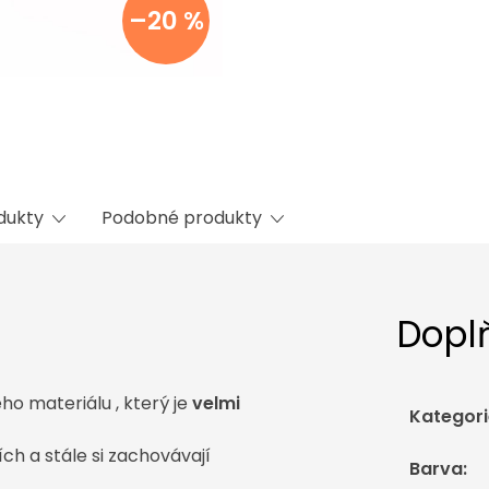
–20 %
odukty
Podobné produkty
Dopl
ho materiálu , který je
velmi
Kategori
h a stále si zachovávají
Barva
: