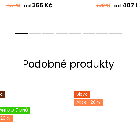
366 Kč
407 
457 Kč
od
508 Kč
od
ka
Sleva
-20 %
ÁNÍ DO 7 DNŮ
-20 %