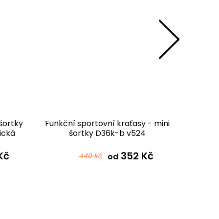
šortky
Funkční sportovní kraťasy - mini
Funkční
ická
šortky D36k-b v524
š
Kč
352 Kč
440 Kč
od