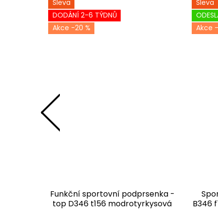
Sleva
Sleva
DODÁNÍ 2-6 TÝDNŮ
ODESL
-20 %
-
 - top
Funkční sportovní podprsenka -
Spo
lastická
top D346 t156 modrotyrkysová
B346 f