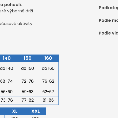
 a pohodlí
.
Podkate
eré výborně drží
Podle ma
očasové aktivity
Podle vl
140
150
160
do 140
do 150
do 160
68-74
72-78
76-82
56-60
59-63
62-67
73-78
77-82
81-86
XL
XXL