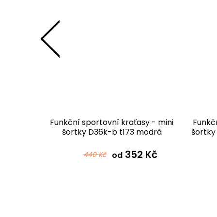
i šortky
Funkční sportovní kraťasy - mini
Funkčn
ovlákno
šortky D36k-b t173 modrá
šortky
 Kč
352 Kč
440 Kč
od