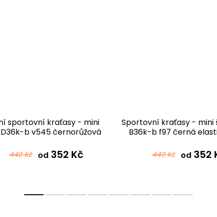
í sportovní kraťasy - mini
Sportovní kraťasy - mini 
 D36k-b v545 černorůžová
B36k-b f97 černá elast
bavlna
352 Kč
352 
440 Kč
od
440 Kč
od