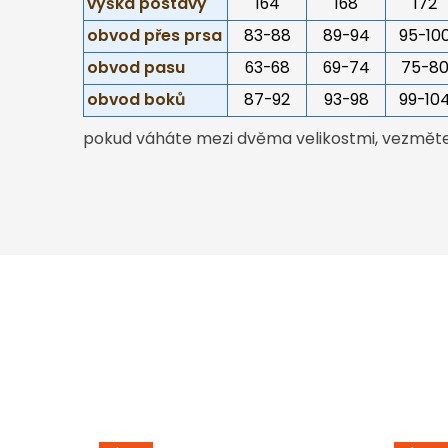
výška postavy
164
168
172
obvod přes prsa
83-88
89-94
95-10
obvod pasu
63-68
69-74
75-8
obvod boků
87-92
93-98
99-10
pokud váháte mezi dvěma velikostmi, vezměte 