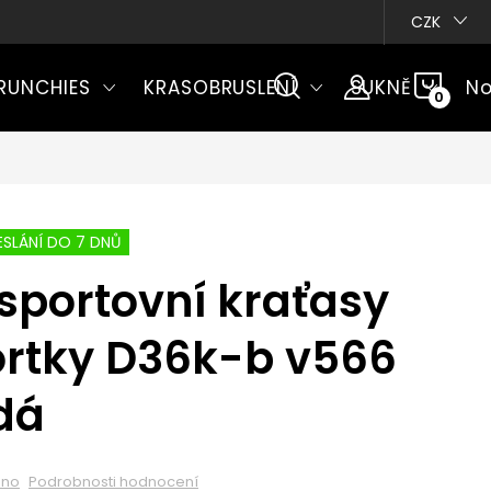
CZK
NÁKU
RUNCHIES
KRASOBRUSLENÍ
SUKNĚ
No
KOŠÍ
SLÁNÍ DO 7 DNŮ
sportovní kraťasy
ortky D36k-b v566
dá
eno
Podrobnosti hodnocení