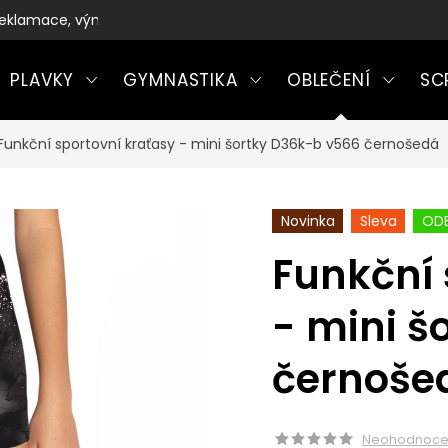
eklamace, výměny a vrácení zboží
PLAVKY
GYMNASTIKA
OBLEČENÍ
SC
Funkční sportovní kraťasy - mini šortky D36k-b v566 černošedá
Novinka
Sleva
ODE
Funkční 
- mini š
černoše
Neohodnoc