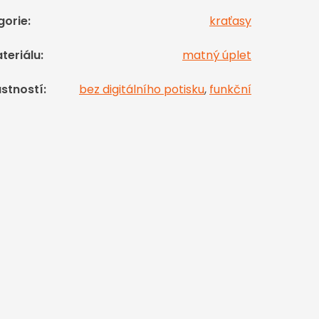
gorie
:
kraťasy
teriálu
:
matný úplet
astností
:
bez digitálního potisku
,
funkční