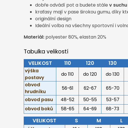
dobře odvádí pot a budete stále
v suchu
kraťasy mají v pase širokou gumu, díky kt
originální design
Ideální volba na všechny sportovní i voln
Materiál:
polyester 80%, elastan 20%
Tabulka velikostí
VELIKOST
110
120
130
výška
do 110
do 120
do 130
postavy
obvod
56-61
62-67
65-70
hrudníku
obvod pasu
48-52
50-55
53-57
obvod boků
58-65
64-69
68-73
VELIKOST
S
M
L