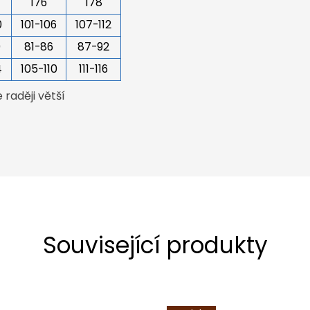
176
178
0
101-106
107-112
0
81-86
87-92
4
105-110
111-116
raději větší
Související produkty