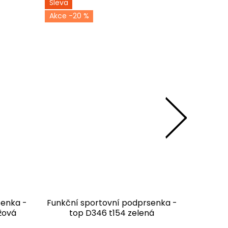
Sleva
Novinka
-20 %
Sleva
ODESLÁN
-2
senka -
Funkční sportovní podprsenka -
Funkční
žová
top D346 t154 zelená