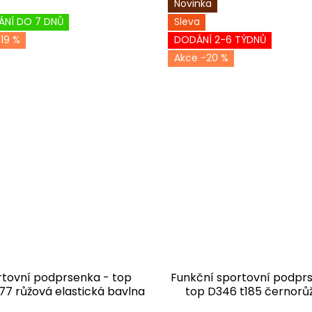
Novinka
ÁNÍ DO 7 DNŮ
Sleva
19 %
DODÁNÍ 2-6 TÝDNŮ
-20 %
rtovní podprsenka - top
Funkční sportovní podpr
77 růžová elastická bavlna
top D346 t185 černorů