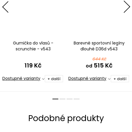
Gumička do vlasů -
Barevné sportovní legíny
scrunchie - v543
dlouhé D36d v543
černomentolová
černomentolová
644 Kč
119 Kč
515 Kč
od
Dostupné varianty
Dostupné varianty
+ další
+ další