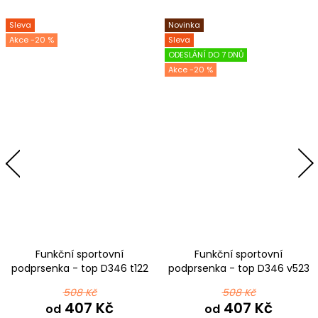
Sleva
Novinka
-20 %
Sleva
ODESLÁNÍ DO 7 DNŮ
-20 %
Funkční sportovní
Funkční sportovní
podprsenka - top D346 t122
podprsenka - top D346 v523
černošedá ombré
508 Kč
508 Kč
407 Kč
407 Kč
od
od