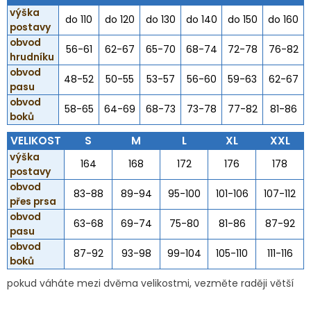
výška
do 110
do 120
do 130
do 140
do 150
do 160
postavy
obvod
56-61
62-67
65-70
68-74
72-78
76-82
hrudníku
obvod
48-52
50-55
53-57
56-60
59-63
62-67
pasu
obvod
58-65
64-69
68-73
73-78
77-82
81-86
boků
VELIKOST
S
M
L
XL
XXL
výška
164
168
172
176
178
postavy
obvod
83-88
89-94
95-100
101-106
107-112
přes prsa
obvod
63-68
69-74
75-80
81-86
87-92
pasu
obvod
87-92
93-98
99-104
105-110
111-116
boků
pokud váháte mezi dvěma velikostmi, vezměte raději větší