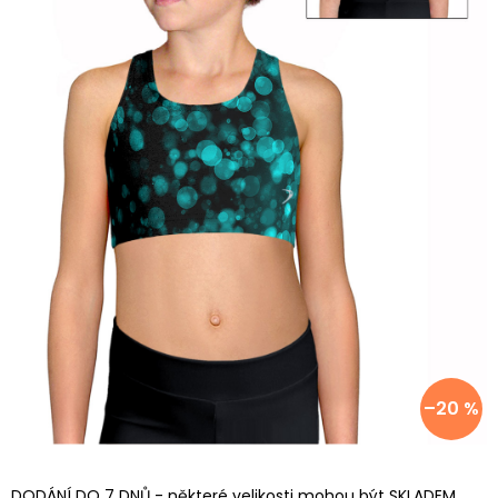
–20 %
DODÁNÍ DO 7 DNŮ - některé velikosti mohou být SKLADEM