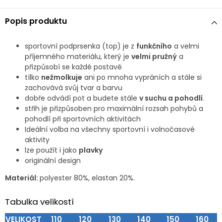
Popis produktu
sportovní podprsenka (top) je z
funkčního
a velmi
příjemného materiálu, který je
velmi pružný
a
přizpůsobí se každé postavě
tílko
nežmolkuje
ani po mnoha vypráních a stále si
zachovává svůj tvar a barvu
dobře odvádí pot a budete stále
v suchu a pohodlí
.
střih je přizpůsoben pro maximální rozsah pohybů a
pohodlí při sportovních aktivitách
Ideální volba na všechny sportovní i volnočasové
aktivity
lze použít i jako
plavky
originální design
Materiál:
polyester 80%, elastan 20%.
Tabulka velikostí
VELIKOST
110
120
130
140
150
160