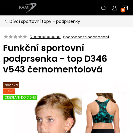
Přejít
N
na
obsah
Dívčí sportovní topy - podprsenky
K
Neohodnoceno
Podrobnosti hodnocení
Funkční sportovní
podprsenka - top D346
v543 černomentolová
Novinka
Sleva
ODESLÁNÍ DO 7 DNŮ