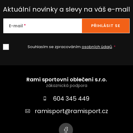
Aktuální novinky a slevy na váš e-mail
E-mail
PŘIHLÁSIT SE
Souhlasím se zpracováním
osobních údajů
.
Z
á
Rami sportovní oblečení s.r.o.
p
a
604 345 449
t
ramisport
@
ramisport.cz
í