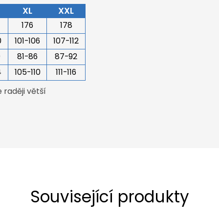
XL
XXL
176
178
0
101-106
107-112
0
81-86
87-92
4
105-110
111-116
raději větší
Související produkty