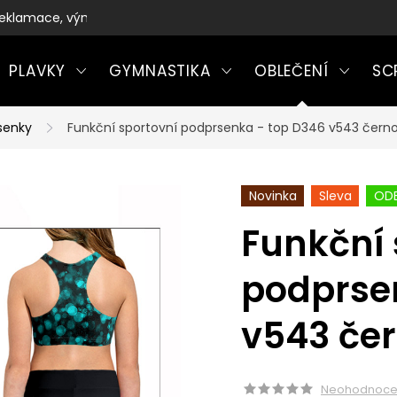
eklamace, výměny a vrácení zboží
PLAVKY
GYMNASTIKA
OBLEČENÍ
SC
senky
Funkční sportovní podprsenka - top D346 v543 čer
Novinka
Sleva
ODE
Funkční 
podprse
v543 če
Neohodnoc