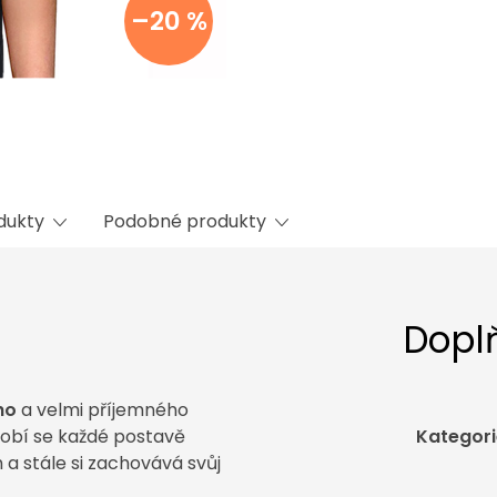
–20 %
odukty
Podobné produkty
Dopl
ho
a velmi příjemného
sobí se každé postavě
Kategori
a stále si zachovává svůj