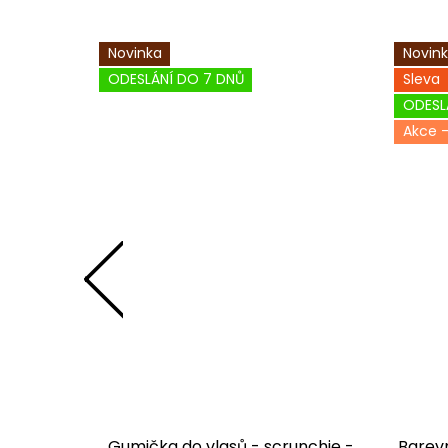
Novinka
Novin
ODESLÁNÍ DO 7 DNŮ
Sleva
ODESL
ko D347
Gumička do vlasů - scrunchie -
Barevn