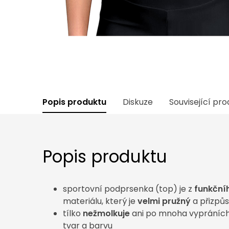
Popis produktu
Diskuze
Související pr
Popis produktu
sportovní podprsenka (top) je z
funkční
materiálu, který je
velmi pružný
a přizpů
tílko
nežmolkuje
ani po mnoha vypráních 
tvar a barvu