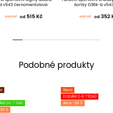
d v543 černomentolová
šortky D36k-b v54
černomentolová
515 Kč
352 
644 Kč
od
440 Kč
od
ka
Sleva
DODÁNÍ 2-6 TÝDNŮ
ÁNÍ DO 7 DNŮ
-20 %
-20 %