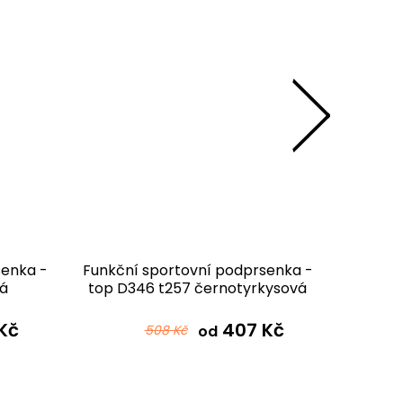
senka -
Funkční sportovní podprsenka -
Funkční
á
top D346 t257 černotyrkysová
top D
GYM
Kč
407 Kč
508 Kč
od