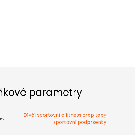
ňkové parametry
Dívčí sportovní a fitness crop topy
e
:
- sportovní podprsenky