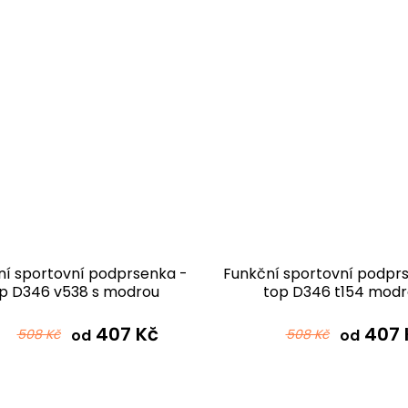
ní sportovní podprsenka -
Funkční sportovní podpr
p D346 v538 s modrou
top D346 t154 modr
407 Kč
407 
508 Kč
od
508 Kč
od