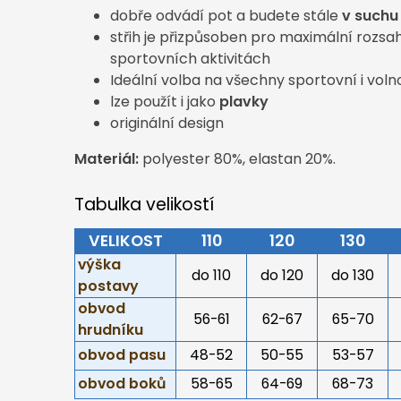
dobře odvádí pot a budete stále
v suchu
střih je přizpůsoben pro maximální rozsa
sportovních aktivitách
Ideální volba na všechny sportovní i voln
lze použít i jako
plavky
originální design
Materiál:
polyester 80%, elastan 20%.
Tabulka velikostí
VELIKOST
110
120
130
výška
do 110
do 120
do 130
postavy
obvod
56-61
62-67
65-70
hrudníku
obvod pasu
48-52
50-55
53-57
obvod boků
58-65
64-69
68-73