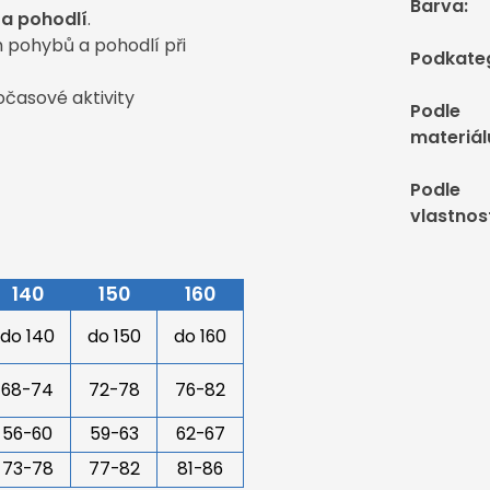
Barva
:
 a pohodlí
.
h pohybů a pohodlí při
Podkate
očasové aktivity
Podle
materiál
Podle
vlastnos
140
150
160
do 140
do 150
do 160
68-74
72-78
76-82
56-60
59-63
62-67
73-78
77-82
81-86