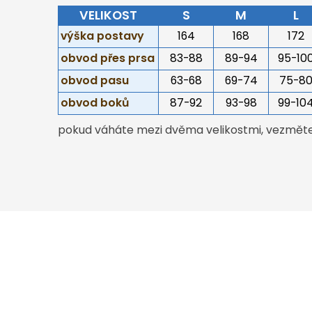
VELIKOST
S
M
L
výška postavy
164
168
172
obvod přes prsa
83-88
89-94
95-10
obvod pasu
63-68
69-74
75-8
obvod boků
87-92
93-98
99-10
pokud váháte mezi dvěma velikostmi, vezměte 