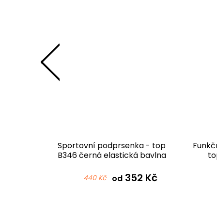
rsenka -
Sportovní podprsenka - top
Funkč
B346 černá elastická bavlna
to
 Kč
352 Kč
440 Kč
od