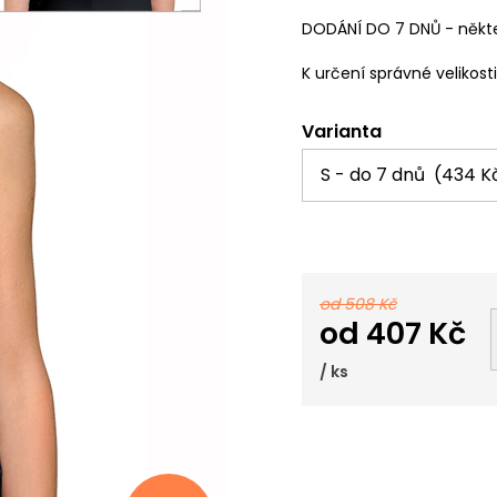
DODÁNÍ DO 7 DNŮ - někte
K určení správné velikost
Varianta
od 508 Kč
od
407 Kč
/ ks
Měrná
cena: