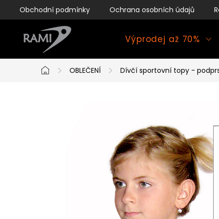
Přejít
Obchodní podmínky
Ochrana osobních údajů
R
na
obsah
Výprodej až 70%
OBLEČENÍ
Dívčí sportovní topy - podpr
Domů