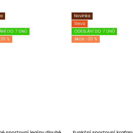
ka
Novinka
Sleva
ÁNÍ DO 7 DNŮ
ODESLÁNÍ DO 7 DNŮ
-20 %
-20 %
é sportovní legíny dlouhé
Funkční sportovní kraťasy