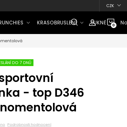
CZK
NÁKU
RUNCHIES
KRASOBRUSLENÍ
SUKNĚ
No
KOŠÍ
nomentolová
SLÁNÍ DO 7 DNŮ
sportovní
nka - top D346
rnomentolová
eno
Podrobnosti hodnocení