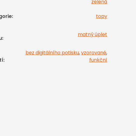
zelená
gorie
:
topy
matný úplet
u
:
bez digitálního potisku
,
vzorované
,
tí
:
funkční