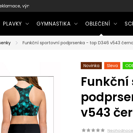
eklamace, výměny a vrácení zboží
PLAVKY
GYMNASTIKA
OBLEČENÍ
SC
senky
Funkční sportovní podprsenka - top D346 v543 čer
Novinka
Sleva
ODE
Funkční 
podprse
v543 če
Neohodnoc