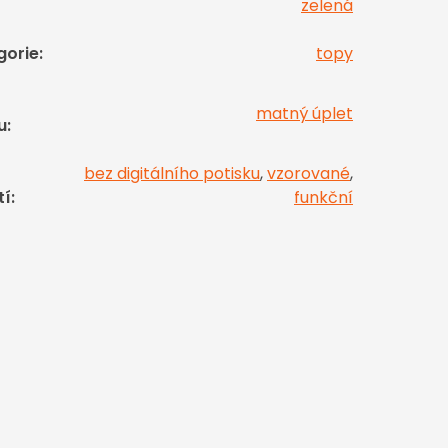
zelená
gorie
:
topy
matný úplet
u
:
bez digitálního potisku
,
vzorované
,
tí
:
funkční