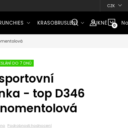
CZK
NÁKU
RUNCHIES
KRASOBRUSLENÍ
SUKNĚ
No
KOŠÍ
nomentolová
SLÁNÍ DO 7 DNŮ
sportovní
nka - top D346
rnomentolová
eno
Podrobnosti hodnocení