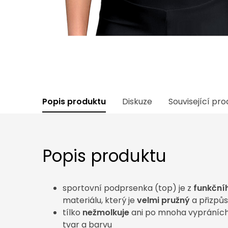
Popis produktu
Diskuze
Související pr
Popis produktu
sportovní podprsenka (top) je z
funkční
materiálu, který je
velmi pružný
a přizpů
tílko
nežmolkuje
ani po mnoha vypráních 
tvar a barvu