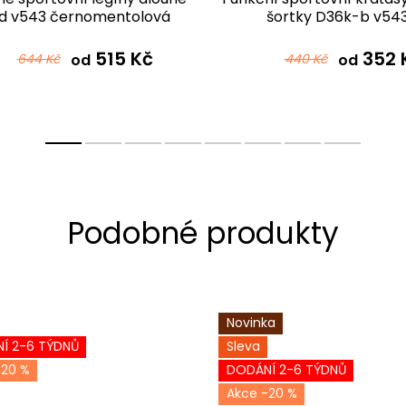
d v543 černomentolová
šortky D36k-b v54
černomentolová
515 Kč
352 
644 Kč
od
440 Kč
od
Novinka
Í 2-6 TÝDNŮ
Sleva
-20 %
DODÁNÍ 2-6 TÝDNŮ
-20 %