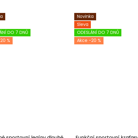
ka
Novinka
Sleva
ÁNÍ DO 7 DNŮ
ODESLÁNÍ DO 7 DNŮ
-20 %
-20 %
é sportovní legíny dlouhé
Funkční sportovní kraťasy