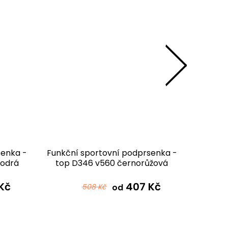
senka -
Funkční sportovní podprsenka -
Funkční
modrá
top D346 v560 černorůžová
top D
Kč
407 Kč
508 Kč
od