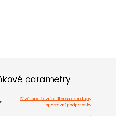
ňkové parametry
Dívčí sportovní a fitness crop topy
e
:
- sportovní podprsenky