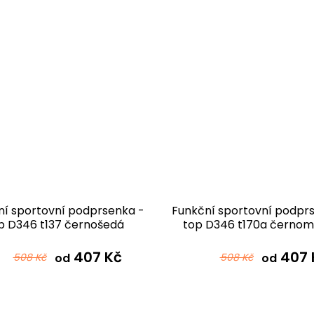
ní sportovní podprsenka -
Funkční sportovní podpr
p D346 t137 černošedá
top D346 t170a černo
407 Kč
407 
508 Kč
od
508 Kč
od