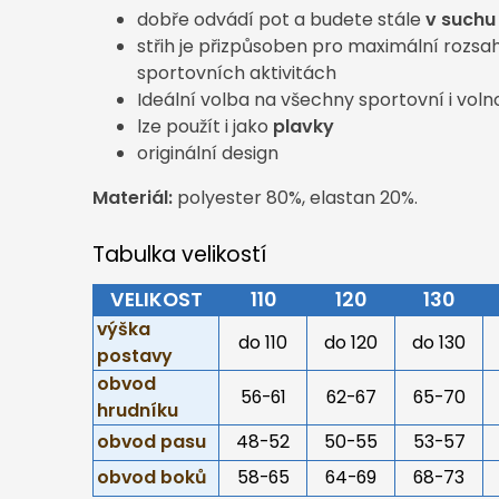
dobře odvádí pot a budete stále
v suchu
střih je přizpůsoben pro maximální rozsa
sportovních aktivitách
Ideální volba na všechny sportovní i voln
lze použít i jako
plavky
originální design
Materiál:
polyester 80%, elastan 20%.
Tabulka velikostí
VELIKOST
110
120
130
výška
do 110
do 120
do 130
postavy
obvod
56-61
62-67
65-70
hrudníku
obvod pasu
48-52
50-55
53-57
obvod boků
58-65
64-69
68-73