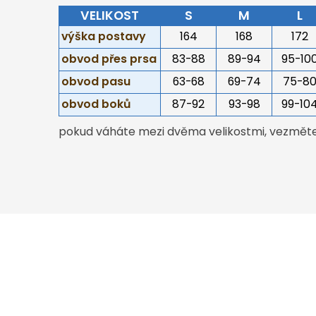
VELIKOST
S
M
L
výška postavy
164
168
172
obvod přes prsa
83-88
89-94
95-10
obvod pasu
63-68
69-74
75-8
obvod boků
87-92
93-98
99-10
pokud váháte mezi dvěma velikostmi, vezměte 