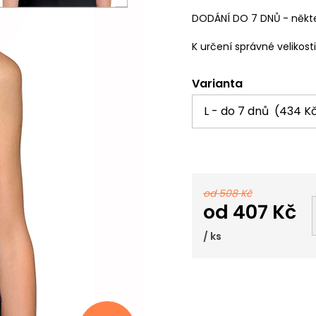
DODÁNÍ DO 7 DNŮ - někte
K určení správné velikost
Varianta
od 508 Kč
od
407 Kč
/ ks
Měrná
cena: