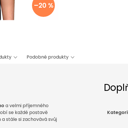
–20 %
odukty
Podobné produkty
Dopl
ho
a velmi příjemného
sobí se každé postavě
Kategori
a stále si zachovává svůj