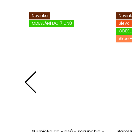
Novinka
Novin
ODESLÁNÍ DO 7 DNŮ
Sleva
ODESL
ko D347
Gumička do vlasů - scrunchie -
Barevn