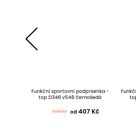
rsenka -
Funkční sportovní podprsenka -
Funkč
ová
top D346 v548 černošedá
to
 Kč
407 Kč
508 Kč
od