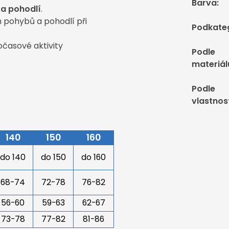
Barva
:
 a pohodlí
.
h pohybů a pohodlí při
Podkate
očasové aktivity
Podle
materiál
Podle
vlastnos
140
150
160
do 140
do 150
do 160
68-74
72-78
76-82
56-60
59-63
62-67
73-78
77-82
81-86