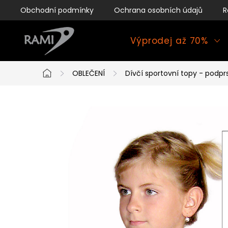
Přejít
Obchodní podmínky
Ochrana osobních údajů
R
na
obsah
Výprodej až 70%
OBLEČENÍ
Dívčí sportovní topy - podpr
Domů