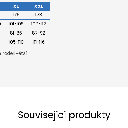
XL
XXL
176
178
0
101-106
107-112
0
81-86
87-92
4
105-110
111-116
raději větší
Související produkty