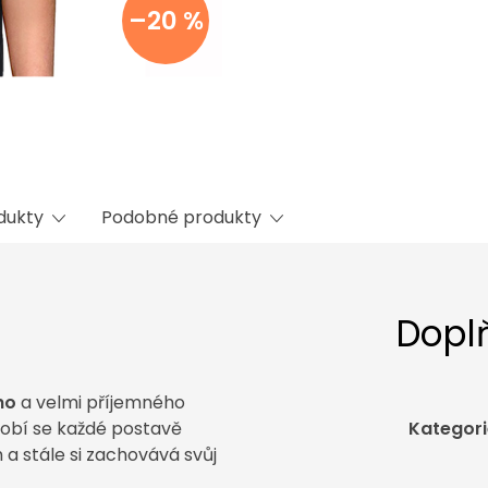
–20 %
odukty
Podobné produkty
Dopl
ho
a velmi příjemného
sobí se každé postavě
Kategori
a stále si zachovává svůj