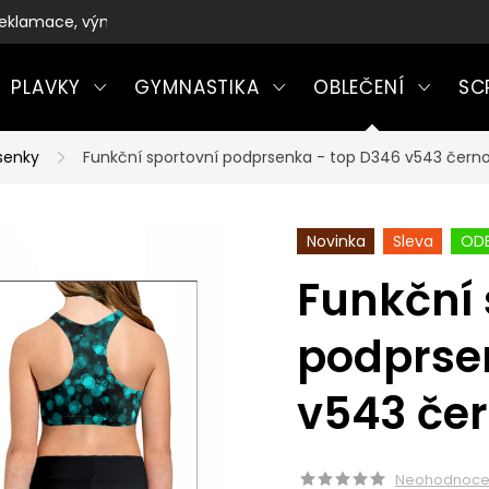
eklamace, výměny a vrácení zboží
PLAVKY
GYMNASTIKA
OBLEČENÍ
SC
senky
Funkční sportovní podprsenka - top D346 v543 čer
Novinka
Sleva
ODE
Funkční 
podprse
v543 če
Neohodnoc