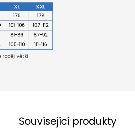
XL
XXL
176
178
0
101-106
107-112
0
81-86
87-92
4
105-110
111-116
raději větší
Související produkty