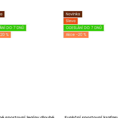
ka
Novinka
Sleva
ÁNÍ DO 7 DNŮ
ODESLÁNÍ DO 7 DNŮ
-20 %
-20 %
é sportovní legíny dlouhé
Funkční sportovní kraťasy