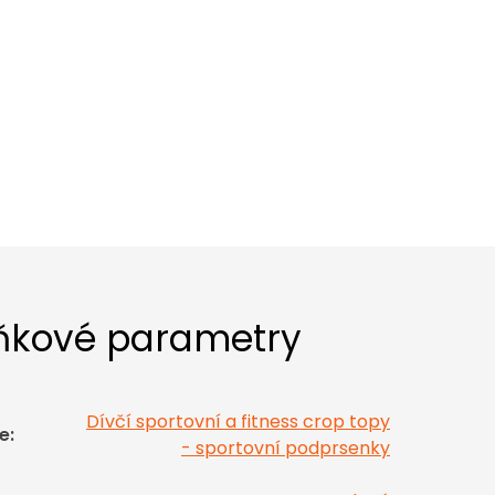
ňkové parametry
Dívčí sportovní a fitness crop topy
e
:
- sportovní podprsenky