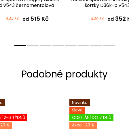
d v543 černomentolová
šortky D36k-b v54
černomentolová
515 Kč
352 
644 Kč
od
440 Kč
od
ka
Novinka
Sleva
Í 2-6 TÝDNŮ
ODESLÁNÍ DO 7 DNŮ
-20 %
-20 %