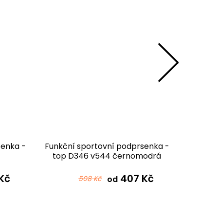
senka -
Funkční sportovní podprsenka -
Funkční
top D346 v544 černomodrá
top D
Kč
407 Kč
508 Kč
od