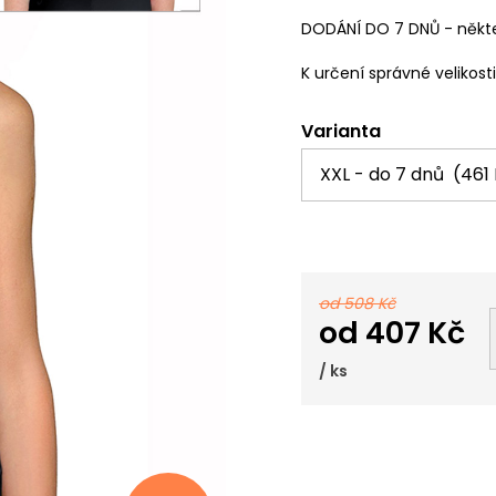
DODÁNÍ DO 7 DNŮ - někte
K určení správné velikost
Varianta
od 508 Kč
od
407 Kč
/ ks
Měrná
cena: