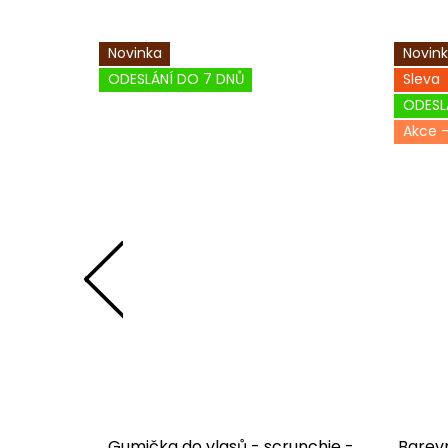
Novinka
Novin
ODESLÁNÍ DO 7 DNŮ
Sleva
ODESL
ko D347
Gumička do vlasů - scrunchie -
Barevn