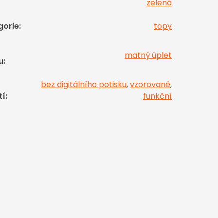
zelená
gorie
:
topy
matný úplet
u
:
bez digitálního potisku
,
vzorované
,
tí
:
funkční