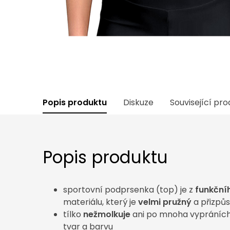
Popis produktu
Diskuze
Související pr
Popis produktu
sportovní podprsenka (top) je z
funkční
materiálu, který je
velmi pružný
a přizpů
tílko
nežmolkuje
ani po mnoha vypráních 
tvar a barvu