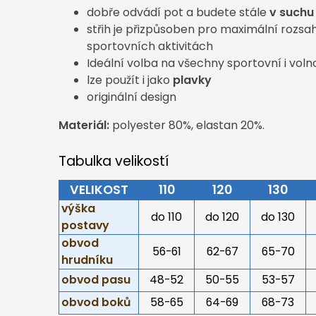
dobře odvádí pot a budete stále
v suchu
střih je přizpůsoben pro maximální rozsa
sportovních aktivitách
Ideální volba na všechny sportovní i voln
lze použít i jako
plavky
originální design
Materiál:
polyester 80%, elastan 20%.
Tabulka velikostí
VELIKOST
110
120
130
výška
do 110
do 120
do 130
postavy
obvod
56-61
62-67
65-70
hrudníku
obvod pasu
48-52
50-55
53-57
obvod boků
58-65
64-69
68-73