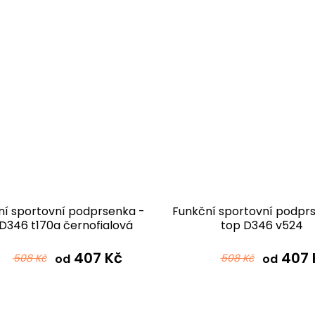
ní sportovní podprsenka -
Funkční sportovní podpr
D346 t170a černofialová
top D346 v524
407 Kč
407 
508 Kč
od
508 Kč
od