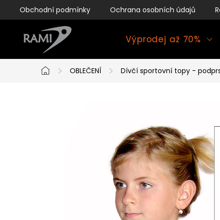
Přejít
Obchodní podmínky
Ochrana osobních údajů
R
na
obsah
Výprodej až 70%
OBLEČENÍ
Dívčí sportovní topy - podpr
Domů