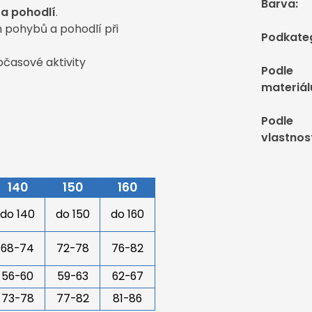
Barva
:
 a pohodlí
.
h pohybů a pohodlí při
Podkate
očasové aktivity
Podle
materiál
Podle
vlastnos
140
150
160
do 140
do 150
do 160
68-74
72-78
76-82
56-60
59-63
62-67
73-78
77-82
81-86