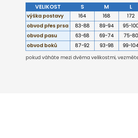
VELIKOST
S
M
L
výška postavy
164
168
172
obvod přes prsa
83-88
89-94
95-10
obvod pasu
63-68
69-74
75-8
obvod boků
87-92
93-98
99-10
pokud váháte mezi dvěma velikostmi, vezměte 