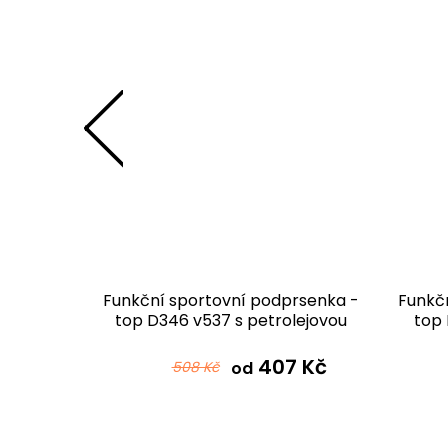
rsenka -
Funkční sportovní podprsenka -
Funkč
ntolová
top D346 v537 s petrolejovou
top 
 Kč
407 Kč
508 Kč
od