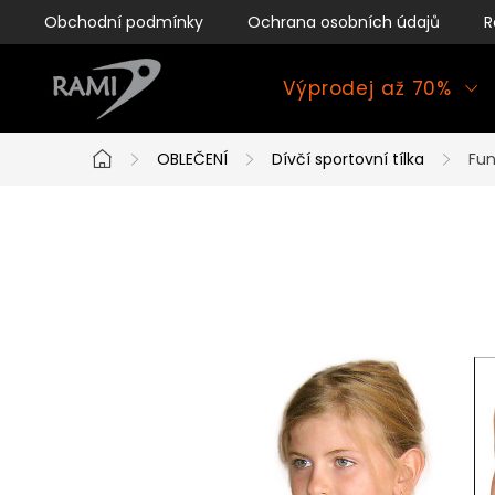
Přejít
Obchodní podmínky
Ochrana osobních údajů
R
na
obsah
Výprodej až 70%
OBLEČENÍ
Dívčí sportovní tílka
Fun
Domů