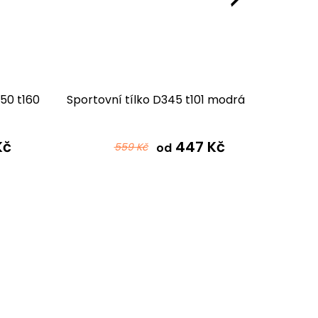
350 t160
Sportovní tílko D345 t101 modrá
Sporto
Kč
447 Kč
559 Kč
od