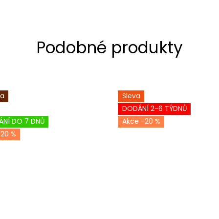
ka
Sleva
DODÁNÍ 2-6 TÝDNŮ
ÁNÍ DO 7 DNŮ
-20 %
-20 %