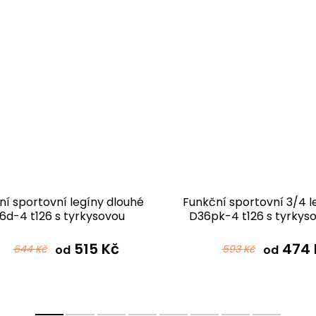
ní sportovní legíny dlouhé
Funkční sportovní 3/4 l
6d-4 t126 s tyrkysovou
D36pk-4 t126 s tyrkys
515 Kč
474 
644 Kč
od
593 Kč
od