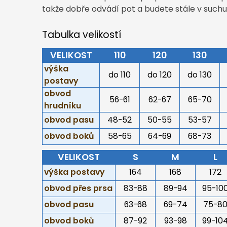
takže dobře odvádí pot a budete stále v suchu
Tabulka velikostí
VELIKOST
110
120
130
výška
do 110
do 120
do 130
postavy
obvod
56-61
62-67
65-70
hrudníku
obvod pasu
48-52
50-55
53-57
obvod boků
58-65
64-69
68-73
VELIKOST
S
M
L
výška postavy
164
168
172
obvod přes prsa
83-88
89-94
95-10
obvod pasu
63-68
69-74
75-8
obvod boků
87-92
93-98
99-10