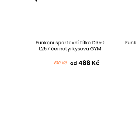
ko D345
Funkční sportovní tílko D350
Funk
u
t257 černotyrkysová GYM
 Kč
488 Kč
610 Kč
od