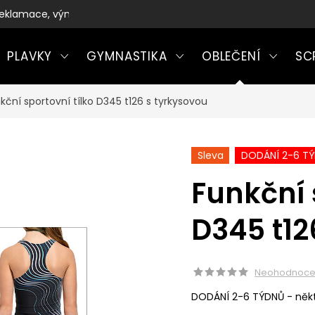
eklamace, výměny a vrácení zboží
PLAVKY
GYMNASTIKA
OBLEČENÍ
SC
kční sportovní tílko D345 t126 s tyrkysovou
Sleva
DODÁNÍ 2-6 T
Funkční 
D345 t12
Neohodnoc
DODÁNÍ 2-6 TÝDNŮ - někt