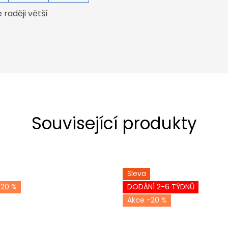
raději větší
Související produkty
Sleva
-20 %
DODÁNÍ 2-6 TÝDNŮ
-20 %