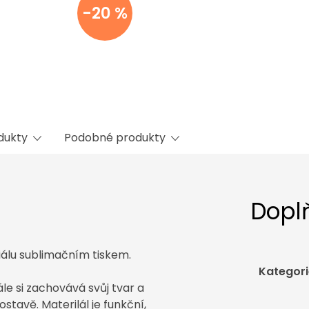
-20 %
odukty
Podobné produkty
Dopl
iálu sublimačním tiskem.
Kategori
le si zachovává svůj tvar a
stavě. Materilál je funkční,