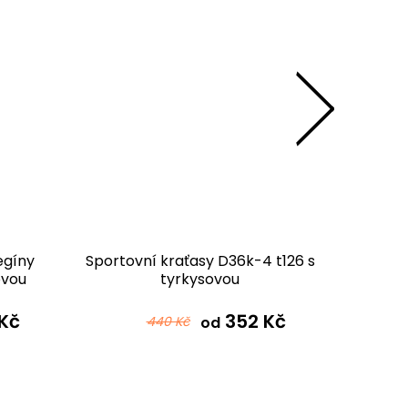
egíny
Sportovní kraťasy D36k-4 t126 s
Sport
ovou
tyrkysovou
D3
Kč
352 Kč
440 Kč
od