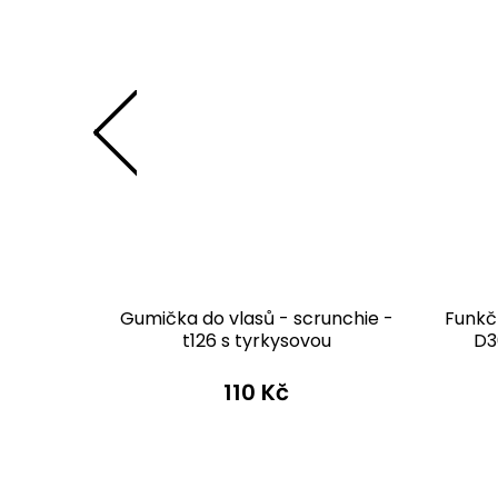
 S36pk
Gumička do vlasů - scrunchie -
Funkč
no
t126 s tyrkysovou
D3
 Kč
110 Kč