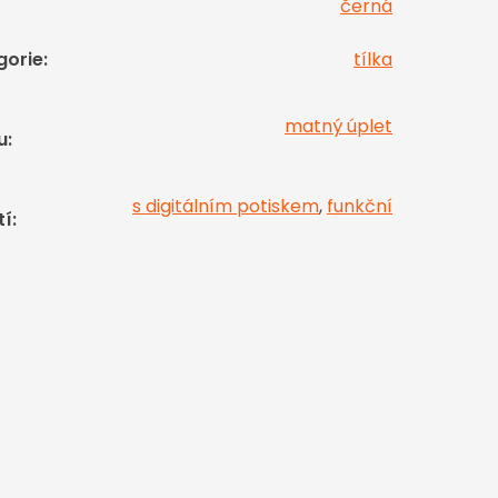
černá
gorie
:
tílka
matný úplet
u
:
s digitálním potiskem
,
funkční
tí
: