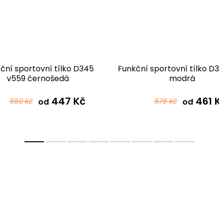
ční sportovní tílko D345
Funkční sportovní tílko D
v559 černošedá
modrá
447 Kč
461 
559 Kč
od
576 Kč
od