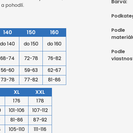
Barva
:
 a pohodlí.
Podkate
Podle
140
150
160
materiál
do 140
do 150
do 160
Podle
68-74
72-78
76-82
vlastnos
56-60
59-63
62-67
73-78
77-82
81-86
XL
XXL
176
178
0
101-106
107-112
0
81-86
87-92
4
105-110
111-116