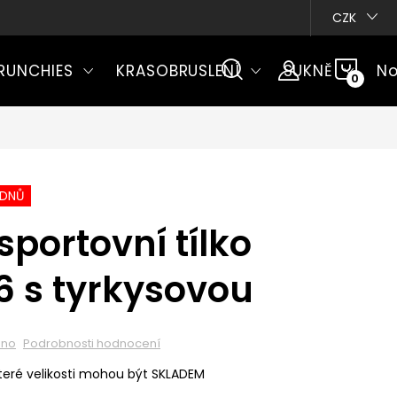
CZK
NÁKU
RUNCHIES
KRASOBRUSLENÍ
SUKNĚ
No
KOŠÍ
ÝDNŮ
sportovní tílko
6 s tyrkysovou
eno
Podrobnosti hodnocení
eré velikosti mohou být SKLADEM