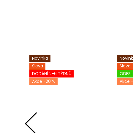
Novinka
Novin
Sleva
Sleva
DODÁNÍ 2-6 TÝDNŮ
ODESL
-20 %