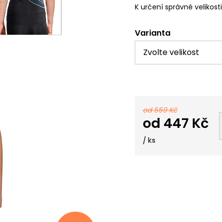
K určení správné velikost
Varianta
od 559 Kč
od
447 Kč
/ ks
Měrná
cena: