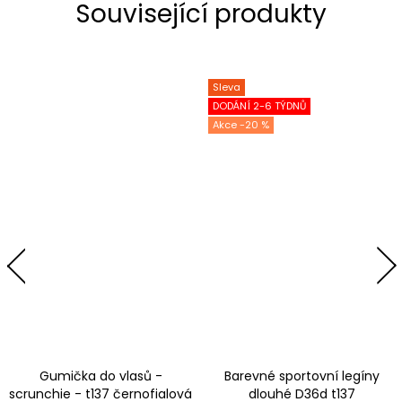
Související produkty
Sleva
DODÁNÍ 2-6 TÝDNŮ
-20 %
Gumička do vlasů -
Barevné sportovní legíny
scrunchie - t137 černofialová
dlouhé D36d t137