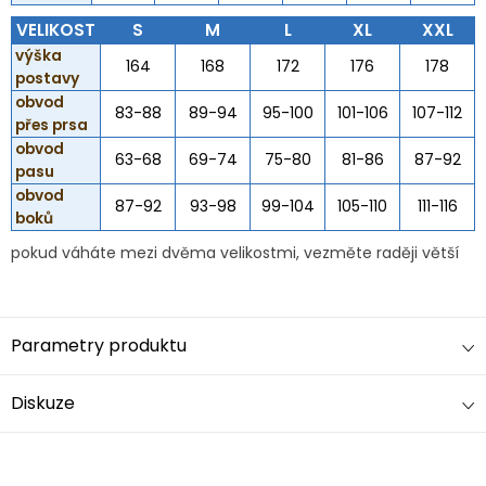
VELIKOST
S
M
L
XL
XXL
výška
164
168
172
176
178
postavy
obvod
83-88
89-94
95-100
101-106
107-112
přes prsa
obvod
63-68
69-74
75-80
81-86
87-92
pasu
obvod
87-92
93-98
99-104
105-110
111-116
boků
pokud váháte mezi dvěma velikostmi, vezměte raději větší
Parametry produktu
Diskuze