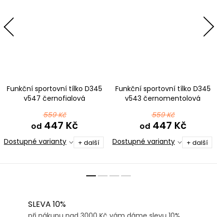
Funkční sportovní tílko D345
Funkční sportovní tílko D345
v547 černofialová
v543 černomentolová
559 Kč
559 Kč
447 Kč
447 Kč
od
od
Dostupné varianty
Dostupné varianty
+ další
+ další
SLEVA 10%
při nákupu nad 3000 Kč vám dáme slevu 10%