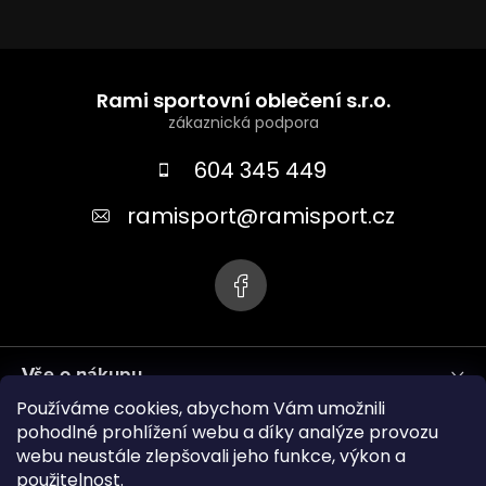
Z
á
Rami sportovní oblečení s.r.o.
p
a
604 345 449
t
ramisport
@
ramisport.cz
í
Vše o nákupu
Používáme cookies, abychom Vám umožnili
Informace pro vás
pohodlné prohlížení webu a díky analýze provozu
webu neustále zlepšovali jeho funkce, výkon a
použitelnost.