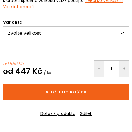
K určení správné velikosti VŽDY použijte
TABULKU VELIKOSTÍ
Více informací
Varianta
od 559 Kč
od
447 Kč
/ ks
Měrná
cena:
VLOŽIT DO KOŠÍKU
Dotaz k produktu
Sdílet