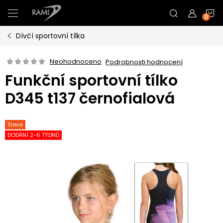
Přejít
N
na
obsah
Dívčí sportovní tílka
K
Neohodnoceno
Podrobnosti hodnocení
Funkční sportovní tílko
D345 t137 černofialová
Sleva
DODÁNÍ 2-6 TÝDNŮ