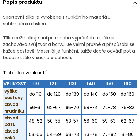
Popis produktu
Sportovní tílko je vyrobené z funkčního materiálu
sublimačním tiskem.
Tílko nežmolkuje ani po mnoha vypráních a stále si
zachovává svůj tvar a barvu. Je velmi pružné a přizpůsobí se
každé postavě. Materilál je funkční, takže dobře odvádí pot a
budete stále v suchu a pohodlí.
Tabulka velikostí
VELIKOST
110
120
130
140
150
160
výška
do 110
do 120
do 130
do 140
do 150
do 160
postavy
obvod
56-61
62-67
65-70
68-74
72-78
76-82
hrudníku
obvod
48-52
50-55
53-57
56-60
59-63
62-67
pasu
obvod
58-65
64-69
68-73
73-78
77-82
81-86
boků