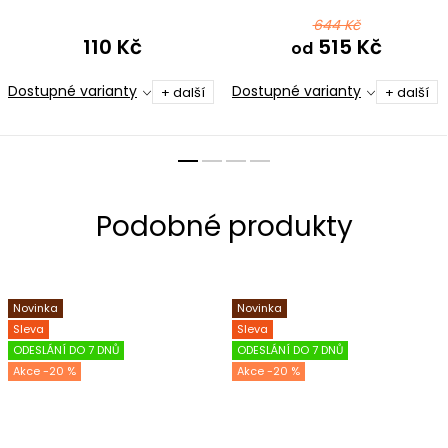
černofialová
644 Kč
110 Kč
515 Kč
od
Dostupné varianty
Dostupné varianty
+ další
+ další
Novinka
Novinka
Sleva
Sleva
ODESLÁNÍ DO 7 DNŮ
ODESLÁNÍ DO 7 DNŮ
-20 %
-20 %