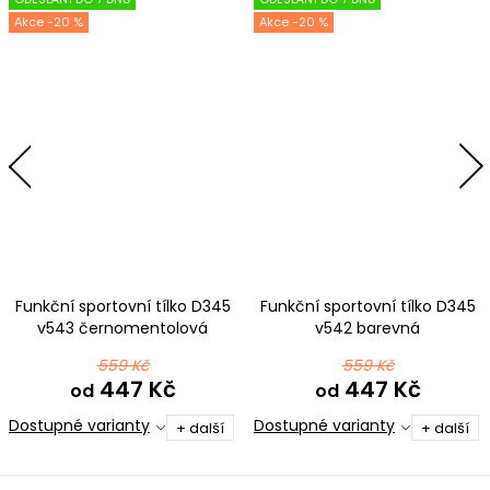
-20 %
-20 %
Funkční sportovní tílko D345
Funkční sportovní tílko D345
v543 černomentolová
v542 barevná
559 Kč
559 Kč
447 Kč
447 Kč
od
od
Dostupné varianty
Dostupné varianty
+ další
+ další