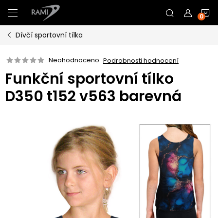
Přejít
N
na
obsah
Dívčí sportovní tílka
K
Neohodnoceno
Podrobnosti hodnocení
Funkční sportovní tílko
D350 t152 v563 barevná