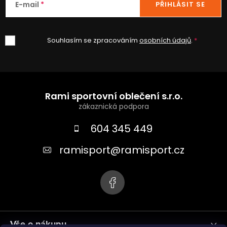
E-mail
PŘIHLÁSIT SE
Souhlasím se zpracováním
osobních údajů
.
Z
á
Rami sportovní oblečení s.r.o.
p
a
604 345 449
t
ramisport
@
ramisport.cz
í
Vše o nákupu