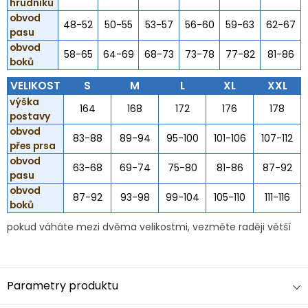
hrudníku
obvod
48-52
50-55
53-57
56-60
59-63
62-67
pasu
obvod
58-65
64-69
68-73
73-78
77-82
81-86
boků
VELIKOST
S
M
L
XL
XXL
výška
164
168
172
176
178
postavy
obvod
83-88
89-94
95-100
101-106
107-112
přes prsa
obvod
63-68
69-74
75-80
81-86
87-92
pasu
obvod
87-92
93-98
99-104
105-110
111-116
boků
pokud váháte mezi dvěma velikostmi, vezměte raději větší
Parametry produktu