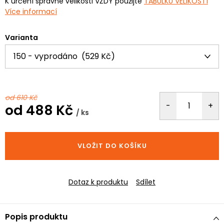
K určení správné velikosti VŽDY použijte
TABULKU VELIKOSTÍ
Více informací
Varianta
od 610 Kč
od
488 Kč
/ ks
Měrná
cena:
VLOŽIT DO KOŠÍKU
Dotaz k produktu
Sdílet
Popis produktu