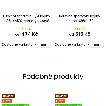
Funkční sportovní 3/4 legíny
Barevné sportovní legíny
D36pk v532 černotyrkysová
dlouhé D36d t150
modrorůžová
593 Kč
644 Kč
474 Kč
515 Kč
od
od
Dostupné varianty
Dostupné varianty
+ další
+ další
Novinka
Novinka
Sleva
Sleva
ODESLÁNÍ DO 7 DNŮ
ODESLÁNÍ DO 7 DNŮ