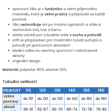
sportovní tílko je z
funkčního
a velmi příjemného
materiálu, který je
velmi pružný
a přizpůsobí se každé
postavě
tílko
nežmolkuje
ani po mnoha vypráních a stále si
zachovává svůj tvar a barvu
dobře odvádí pot a budete stále
v suchu a pohodlí
.
střih je přizpůsoben pro maximální rozsah pohybů a
pohodlí při sportovních aktivitách
Ideální volba na všechny sportovní i volnočasové
aktivity
originální design
Materiál:
polyester 80%, elastan 20%.
Tabulka velikostí
VELIKOST
110
120
130
140
150
160
výška
do 110
do 120
do 130
do 140
do 150
do 160
postavy
obvod
56-61
62-67
65-70
68-74
72-78
76-82