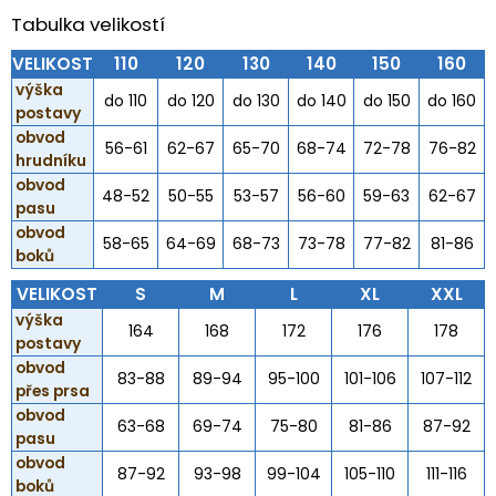
Tabulka velikostí
VELIKOST
110
120
130
140
150
160
výška
do 110
do 120
do 130
do 140
do 150
do 160
postavy
obvod
56-61
62-67
65-70
68-74
72-78
76-82
hrudníku
obvod
48-52
50-55
53-57
56-60
59-63
62-67
pasu
obvod
58-65
64-69
68-73
73-78
77-82
81-86
boků
VELIKOST
S
M
L
XL
XXL
výška
164
168
172
176
178
postavy
obvod
83-88
89-94
95-100
101-106
107-112
přes prsa
obvod
63-68
69-74
75-80
81-86
87-92
pasu
obvod
87-92
93-98
99-104
105-110
111-116
boků