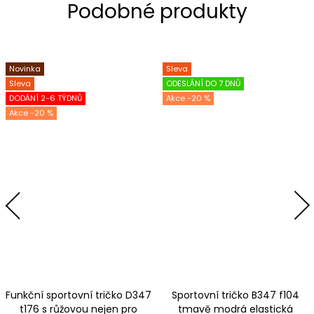
Novinka
Sleva
Sleva
ODESLÁNÍ DO 7 DNŮ
DODÁNÍ 2-6 TÝDNŮ
-20 %
-20 %
Funkční sportovní tričko D347
Sportovní tričko B347 f104
t176 s růžovou nejen pro
tmavě modrá elastická