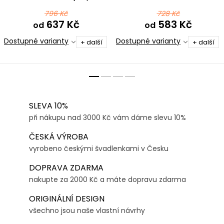
pejskaře
bavlna
796 Kč
728 Kč
637 Kč
583 Kč
od
od
Dostupné varianty
Dostupné varianty
+ další
+ další
SLEVA 10%
při nákupu nad 3000 Kč vám dáme slevu 10%
ČESKÁ VÝROBA
vyrobeno českými švadlenkami v Česku
DOPRAVA ZDARMA
nakupte za 2000 Kč a máte dopravu zdarma
ORIGINÁLNÍ DESIGN
všechno jsou naše vlastní návrhy