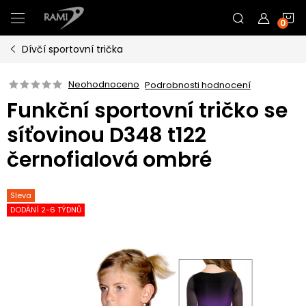
Přejít
N
na
obsah
Dívčí sportovní trička
K
Neohodnoceno
Podrobnosti hodnocení
Funkční sportovní tričko se
síťovinou D348 t122
černofialová ombré
Sleva
DODÁNÍ 2-6 TÝDNŮ