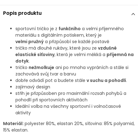
Popis produktu
sportovní tričko je z
funkčního
a velmi příjemného
materiálu s digitálním potiskem, který
je
velmi
pružný
a přizpůsobí se každé postavě
tričko má dlouhé rukávy, které jsou ze
vzdušné
elastické síťoviny
, která je velmi měkká a
příjemná na
dotyk
.
tričko
nežmolkuje
ani po mnoha vypráních a stále si
zachovává svůj tvar a barvu
dobře odvádí pot a budete stále
v suchu a pohodlí
.
zajímavý design
střih je přizpůsoben pro maximální rozsah pohybů a
pohodlí při sportovních aktivitách
Ideální volba na všechny sportovní i volnočasové
aktivity
Materiál:
polyester 80%, elastan 20%, síťovina: 85% polyamid,
15% elastan.