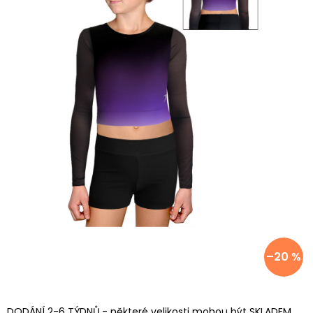
–20 %
DODÁNÍ 2-6 TÝDNŮ - některé velikosti mohou být SKLADEM