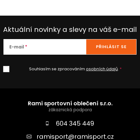
Aktuální novinky a slevy na váš e-mail
E-mail
PŘIHLÁSIT SE
Souhlasím se zpracováním
osobních údajů
.
Z
á
Rami sportovní oblečení s.r.o.
p
a
604 345 449
t
ramisport
@
ramisport.cz