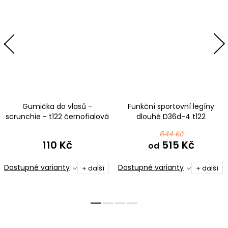
Gumička do vlasů -
Funkční sportovní legíny
scrunchie - t122 černofialová
dlouhé D36d-4 t122
ombré
černofialová ombré
644 Kč
110 Kč
515 Kč
od
Dostupné varianty
Dostupné varianty
+ další
+ další