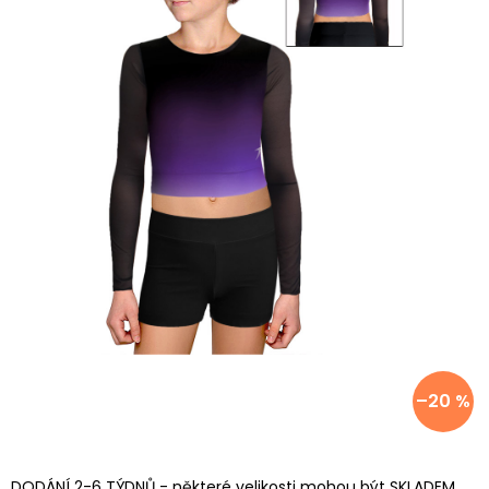
–20 %
DODÁNÍ 2-6 TÝDNŮ - některé velikosti mohou být SKLADEM