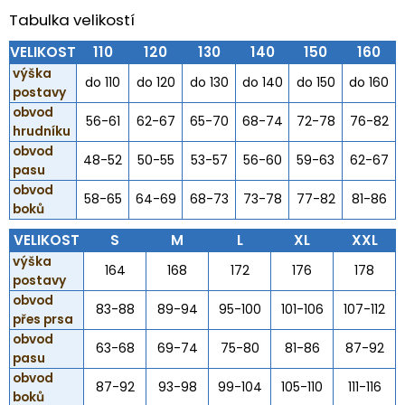
Tabulka velikostí
VELIKOST
110
120
130
140
150
160
výška
do 110
do 120
do 130
do 140
do 150
do 160
postavy
obvod
56-61
62-67
65-70
68-74
72-78
76-82
hrudníku
obvod
48-52
50-55
53-57
56-60
59-63
62-67
pasu
obvod
58-65
64-69
68-73
73-78
77-82
81-86
boků
VELIKOST
S
M
L
XL
XXL
výška
164
168
172
176
178
postavy
obvod
83-88
89-94
95-100
101-106
107-112
přes prsa
obvod
63-68
69-74
75-80
81-86
87-92
pasu
obvod
87-92
93-98
99-104
105-110
111-116
boků