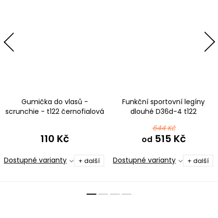
Gumička do vlasů -
Funkční sportovní legíny
scrunchie - t122 černofialová
dlouhé D36d-4 t122
ombré
černofialová ombré
644 Kč
110 Kč
515 Kč
od
Dostupné varianty
Dostupné varianty
+ další
+ další