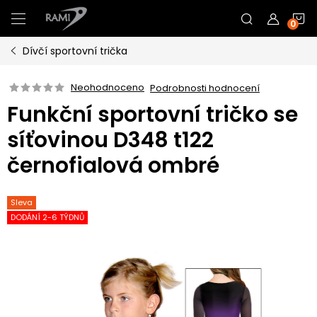
Přejít
N
na
obsah
Dívčí sportovní trička
K
Neohodnoceno
Podrobnosti hodnocení
Funkční sportovní tričko se
síťovinou D348 t122
černofialová ombré
Sleva
DODÁNÍ 2-6 TÝDNŮ