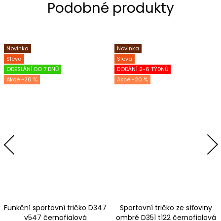
Novinka
Novinka
Sleva
Sleva
ODESLÁNÍ DO 7 DNŮ
DODÁNÍ 2-6 TÝDNŮ
-20 %
-20 %
Funkční sportovní tričko D347
Sportovní tričko ze síťoviny
v547 černofialová
ombré D351 t122 černofialová