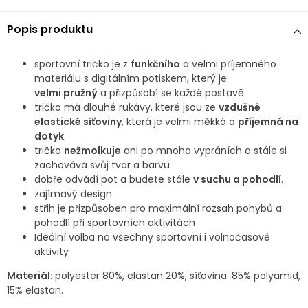
Popis produktu
sportovní tričko je z
funkčního
a velmi příjemného
materiálu s digitálním potiskem, který
je
velmi
pružný
a přizpůsobí se každé postavě
tričko má dlouhé rukávy, které jsou ze
vzdušné
elastické síťoviny
, která je velmi měkká a
příjemná na
dotyk
.
tričko
nežmolkuje
ani po mnoha vypráních a stále si
zachovává svůj tvar a barvu
dobře odvádí pot a budete stále
v suchu a pohodlí
.
zajímavý design
střih je přizpůsoben pro maximální rozsah pohybů a
pohodlí při sportovních aktivitách
Ideální volba na všechny sportovní i volnočasové
aktivity
Materiál:
polyester 80%, elastan 20%, síťovina: 85% polyamid,
15% elastan.