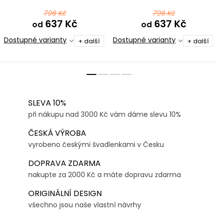
černošedá
796 Kč
796 Kč
637 Kč
637 Kč
od
od
Dostupné varianty
Dostupné varianty
+ další
+ další
SLEVA 10%
při nákupu nad 3000 Kč vám dáme slevu 10%
ČESKÁ VÝROBA
vyrobeno českými švadlenkami v Česku
DOPRAVA ZDARMA
nakupte za 2000 Kč a máte dopravu zdarma
ORIGINÁLNÍ DESIGN
všechno jsou naše vlastní návrhy