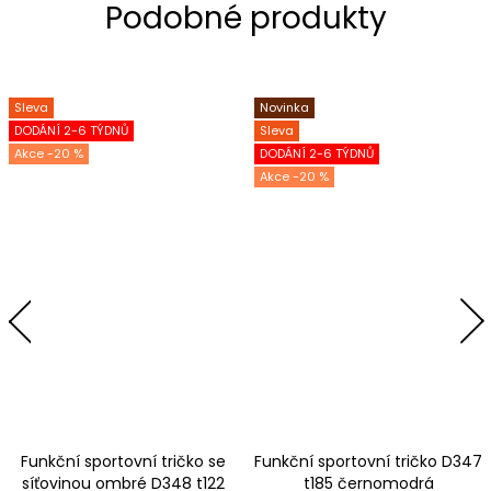
Sleva
Novinka
DODÁNÍ 2-6 TÝDNŮ
Sleva
-20 %
DODÁNÍ 2-6 TÝDNŮ
-20 %
Funkční sportovní tričko se
Funkční sportovní tričko D347
síťovinou ombré D348 t122
t185 černomodrá