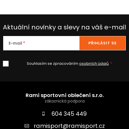
Aktuální novinky a slevy na váš e-mail
E-mail
PŘIHLÁSIT SE
Souhlasím se zpracováním
osobních údajů
.
Z
á
Rami sportovní oblečení s.r.o.
p
a
604 345 449
t
ramisport
@
ramisport.cz