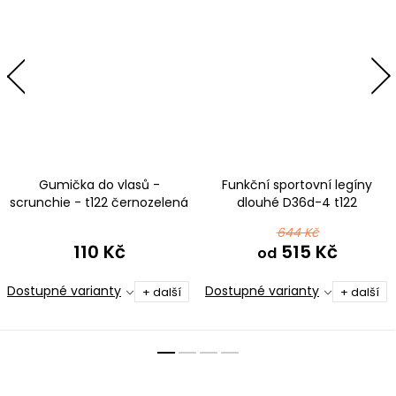
Gumička do vlasů -
Funkční sportovní legíny
scrunchie - t122 černozelená
dlouhé D36d-4 t122
ombré
černozelená ombré
644 Kč
110 Kč
515 Kč
od
Dostupné varianty
Dostupné varianty
+ další
+ další