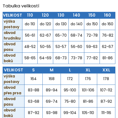
Tabulka velikostí
VELIKOST
110
120
130
140
150
160
výška
do 110
do 120
do 130
do 140
do 150
do 160
postavy
obvod
56-61
62-67
65-70
68-74
72-78
76-82
hrudníku
obvod
48-52
50-55
53-57
56-60
59-63
62-67
pasu
obvod
58-65
64-69
68-73
73-78
77-82
81-86
boků
VELIKOST
S
M
L
XL
XXL
výška
164
168
172
176
178
postavy
obvod
83-88
89-94
95-100
101-106
107-112
přes prsa
obvod
63-68
69-74
75-80
81-86
87-92
pasu
obvod
87-92
93-98
99-104
105-110
111-116
boků