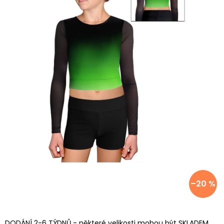
–20 %
DODÁNÍ 2-6 TÝDNŮ - některé velikosti mohou být SKLADEM