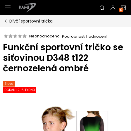
Přejít
N
na
obsah
Dívčí sportovní trička
K
Neohodnoceno
Podrobnosti hodnocení
Funkční sportovní tričko se
síťovinou D348 t122
černozelená ombré
Sleva
DODÁNÍ 2-6 TÝDNŮ