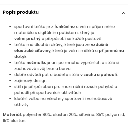
Popis produktu
sportovní tričko je z
funkčního
a velmi příjemného
materiálu s digitálním potiskem, který
je
velmi
pružný
a přizpůsobí se každé postavě
tričko má dlouhé rukávy, které jsou ze
vzdušné
elastické síťoviny
, která je velmi měkká a
příjemná na
dotyk
.
tričko
nežmolkuje
ani po mnoha vypráních a stále si
zachovává svůj tvar a barvu
dobře odvádí pot a budete stále
v suchu a pohodlí
.
zajímavý design
střih je přizpůsoben pro maximální rozsah pohybů a
pohodlí při sportovních aktivitách
Ideální volba na všechny sportovní i volnočasové
aktivity
Materiál:
polyester 80%, elastan 20%, síťovina: 85% polyamid,
15% elastan.