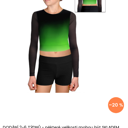
–20 %
DODÁNÍ 2-6 TÝDNŮ - některé velikosti mohou být SKLADEM