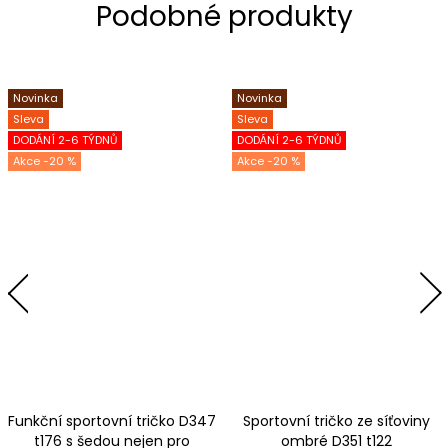
Novinka
Novinka
Sleva
Sleva
DODÁNÍ 2-6 TÝDNŮ
DODÁNÍ 2-6 TÝDNŮ
-20 %
-20 %
Funkční sportovní tričko D347
Sportovní tričko ze síťoviny
t176 s šedou nejen pro
ombré D351 t122