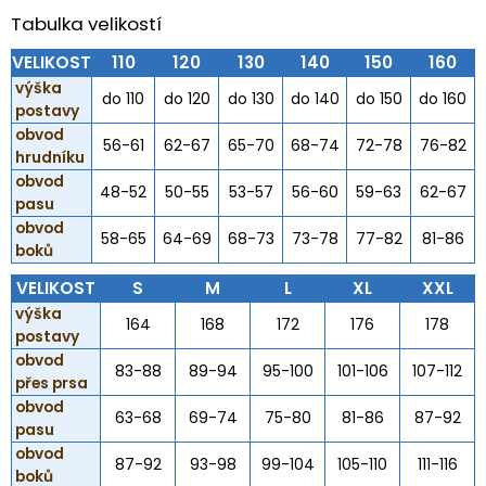
Tabulka velikostí
VELIKOST
110
120
130
140
150
160
výška
do 110
do 120
do 130
do 140
do 150
do 160
postavy
obvod
56-61
62-67
65-70
68-74
72-78
76-82
hrudníku
obvod
48-52
50-55
53-57
56-60
59-63
62-67
pasu
obvod
58-65
64-69
68-73
73-78
77-82
81-86
boků
VELIKOST
S
M
L
XL
XXL
výška
164
168
172
176
178
postavy
obvod
83-88
89-94
95-100
101-106
107-112
přes prsa
obvod
63-68
69-74
75-80
81-86
87-92
pasu
obvod
87-92
93-98
99-104
105-110
111-116
boků