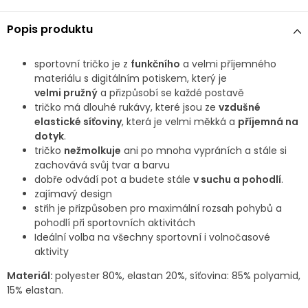
Popis produktu
sportovní tričko je z
funkčního
a velmi příjemného
materiálu s digitálním potiskem, který
je
velmi
pružný
a přizpůsobí se každé postavě
tričko má dlouhé rukávy, které jsou ze
vzdušné
elastické síťoviny
, která je velmi měkká a
příjemná na
dotyk
.
tričko
nežmolkuje
ani po mnoha vypráních a stále si
zachovává svůj tvar a barvu
dobře odvádí pot a budete stále
v suchu a pohodlí
.
zajímavý design
střih je přizpůsoben pro maximální rozsah pohybů a
pohodlí při sportovních aktivitách
Ideální volba na všechny sportovní i volnočasové
aktivity
Materiál:
polyester 80%, elastan 20%, síťovina: 85% polyamid,
15% elastan.