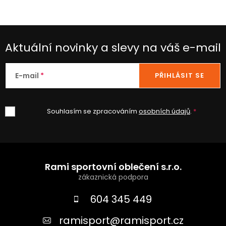
Aktuální novinky a slevy na váš e-mail
E-mail
PŘIHLÁSIT SE
Souhlasím se zpracováním
osobních údajů
.
Z
á
Rami sportovní oblečení s.r.o.
p
a
604 345 449
t
ramisport
@
ramisport.cz