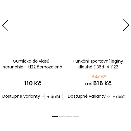
Gumička do vlasů -
Funkční sportovní legíny
scrunchie - t122 černozelená
dlouhé D36d-4 t122
ombré
černozelená ombré
644 Kč
110 Kč
515 Kč
od
Dostupné varianty
Dostupné varianty
+ další
+ další