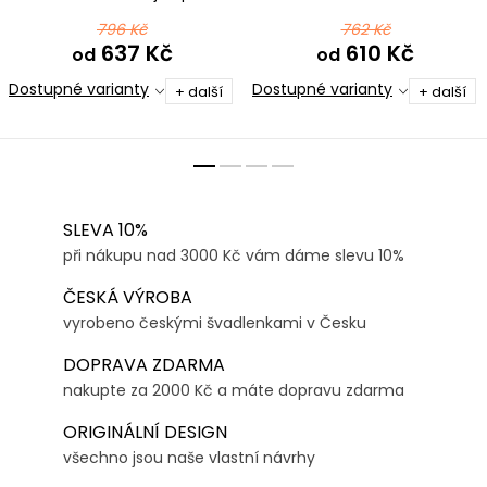
pejskaře
černomentolová
796 Kč
762 Kč
637 Kč
610 Kč
od
od
Dostupné varianty
Dostupné varianty
+ další
+ další
SLEVA 10%
při nákupu nad 3000 Kč vám dáme slevu 10%
ČESKÁ VÝROBA
vyrobeno českými švadlenkami v Česku
DOPRAVA ZDARMA
nakupte za 2000 Kč a máte dopravu zdarma
ORIGINÁLNÍ DESIGN
všechno jsou naše vlastní návrhy