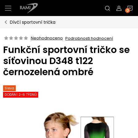
Přejít
N
na
obsah
Dívčí sportovní trička
K
Neohodnoceno
Podrobnosti hodnocení
Funkční sportovní tričko se
síťovinou D348 t122
černozelená ombré
Sleva
DODÁNÍ 2-6 TÝDNŮ