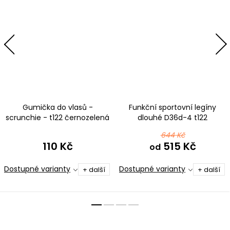
Gumička do vlasů -
Funkční sportovní legíny
scrunchie - t122 černozelená
dlouhé D36d-4 t122
ombré
černozelená ombré
644 Kč
110 Kč
515 Kč
od
Dostupné varianty
Dostupné varianty
+ další
+ další