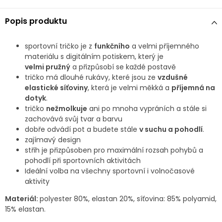
Popis produktu
sportovní tričko je z
funkčního
a velmi příjemného
materiálu s digitálním potiskem, který
je
velmi
pružný
a přizpůsobí se každé postavě
tričko má dlouhé rukávy, které jsou ze
vzdušné
elastické síťoviny
, která je velmi měkká a
příjemná na
dotyk
.
tričko
nežmolkuje
ani po mnoha vypráních a stále si
zachovává svůj tvar a barvu
dobře odvádí pot a budete stále
v suchu a pohodlí
.
zajímavý design
střih je přizpůsoben pro maximální rozsah pohybů a
pohodlí při sportovních aktivitách
Ideální volba na všechny sportovní i volnočasové
aktivity
Materiál:
polyester 80%, elastan 20%, síťovina: 85% polyamid,
15% elastan.