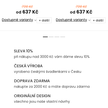
černomodrá
796 Kč
796 Kč
637 Kč
637 Kč
od
od
Dostupné varianty
Dostupné varianty
+ další
+ další
SLEVA 10%
při nákupu nad 3000 Kč vám dáme slevu 10%
ČESKÁ VÝROBA
vyrobeno českými švadlenkami v Česku
DOPRAVA ZDARMA
nakupte za 2000 Kč a máte dopravu zdarma
ORIGINÁLNÍ DESIGN
všechno jsou naše vlastní návrhy