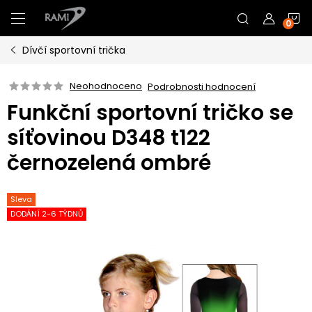
Přejít
N
na
obsah
Dívčí sportovní trička
K
Neohodnoceno
Podrobnosti hodnocení
Funkční sportovní tričko se
síťovinou D348 t122
černozelená ombré
Sleva
DODÁNÍ 2-6 TÝDNŮ