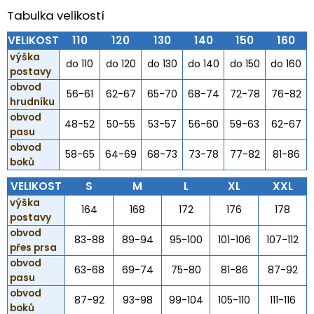
Tabulka velikostí
VELIKOST
110
120
130
140
150
160
výška
do 110
do 120
do 130
do 140
do 150
do 160
postavy
obvod
56-61
62-67
65-70
68-74
72-78
76-82
hrudníku
obvod
48-52
50-55
53-57
56-60
59-63
62-67
pasu
obvod
58-65
64-69
68-73
73-78
77-82
81-86
boků
VELIKOST
S
M
L
XL
XXL
výška
164
168
172
176
178
postavy
obvod
83-88
89-94
95-100
101-106
107-112
přes prsa
obvod
63-68
69-74
75-80
81-86
87-92
pasu
obvod
87-92
93-98
99-104
105-110
111-116
boků