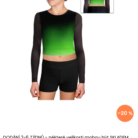
–20 %
DODÁNÍ 2-6 TÝDNŮ - některé velikosti mohou být SKLADEM