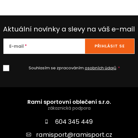
Aktuální novinky a slevy na váš e-mail
E-mail
PŘIHLÁSIT SE
Souhlasím se zpracováním
osobních údajů
.
Z
á
Rami sportovní oblečení s.r.o.
p
a
604 345 449
t
ramisport
@
ramisport.cz