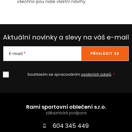
všechno jsou naše vlastní návrhy
Aktuální novinky a slevy na váš e-mail
E-mail
PŘIHLÁSIT SE
Souhlasím se zpracováním
osobních údajů
.
Z
á
Rami sportovní oblečení s.r.o.
p
a
604 345 449