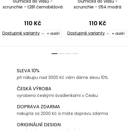
Gumička do vlasů -
Gumička do vlasů -
scrunchie - t281 černobéžová
scrunchie - t154 modrá
110 Kč
110 Kč
Dostupné varianty
Dostupné varianty
+ další
+ další
SLEVA 10%
při nákupu nad 3000 Kč vám dáme slevu 10%
ČESKÁ VÝROBA
vyrobeno českými švadlenkami v Česku
DOPRAVA ZDARMA
nakupte za 2000 Kč a máte dopravu zdarma
ORIGINÁLNÍ DESIGN