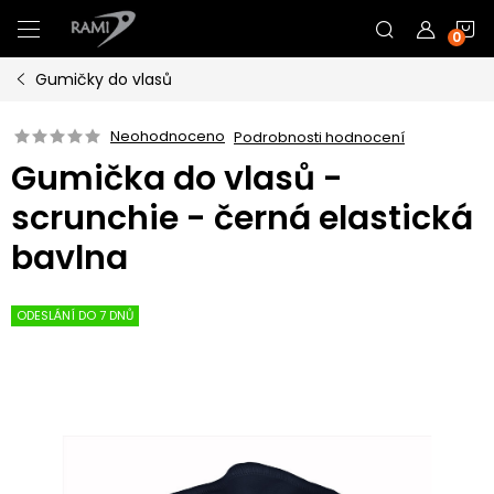
Přejít
N
na
obsah
Gumičky do vlasů
K
Neohodnoceno
Podrobnosti hodnocení
Gumička do vlasů -
scrunchie - černá elastická
bavlna
ODESLÁNÍ DO 7 DNŮ