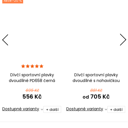
-20 %
Dívčí sportovní plavky
Dívčí sportovní plavky
dvoudílné PD658 černá
dvoudílné s nohavičkou
PD664 černá s růžovou a
695 Kč
881 Kč
reflexní zelenou
556 Kč
705 Kč
od
Dostupné varianty
Dostupné varianty
+ další
+ další