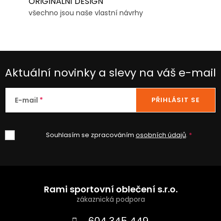
ORIGINÁLNÍ DESIGN
všechno jsou naše vlastní návrhy
Aktuální novinky a slevy na váš e-mail
E-mail
PŘIHLÁSIT SE
Souhlasím se zpracováním
osobních údajů
.
Z
á
Rami sportovní oblečení s.r.o.
p
604 345 449