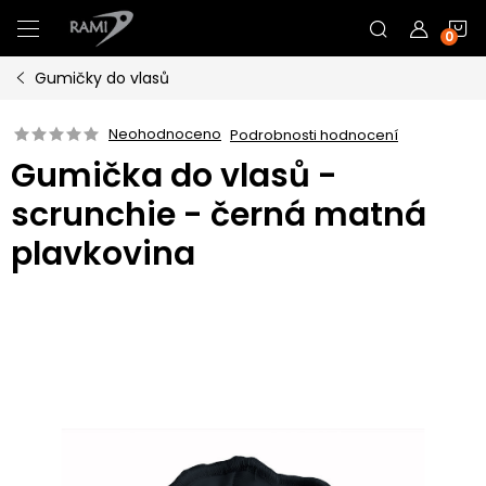
Přejít
N
na
obsah
Gumičky do vlasů
K
Neohodnoceno
Podrobnosti hodnocení
Gumička do vlasů -
scrunchie - černá matná
plavkovina