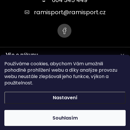
a
t
ramisport
@
ramisport.cz
í
Vše o nákupu
Používáme cookies, abychom Vám umožnili
Informace pro vás
pohodlné prohlížení webu a díky analýze provozu
webu neustále zlepšovali jeho funkce, výkon a
použitelnost.
ramisport.eu
Nastavení
Copyright 2026
RAMISPORT
. Všechna práva vyhrazena.
Souhlasím
Vytvořil Shoptet