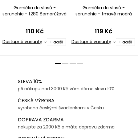
Gumička do vlasů -
Gumička do vlasů -
scrunchie - t280 černorůžová
scrunchie - tmavě modrá
metalíza
110 Kč
119 Kč
Dostupné varianty
Dostupné varianty
+ další
+ další
SLEVA 10%
při nákupu nad 3000 Kč vám dáme slevu 10%
ČESKÁ VÝROBA
vyrobeno českými švadlenkami v Česku
DOPRAVA ZDARMA
nakupte za 2000 Kč a máte dopravu zdarma